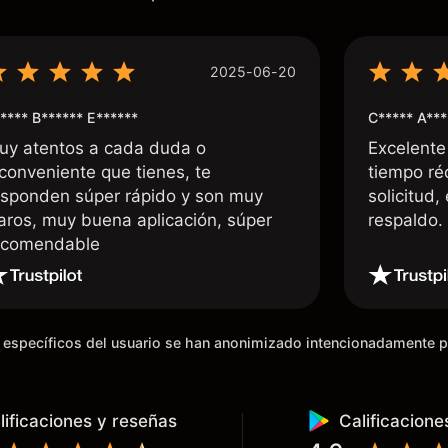
2025-06-20
**** B****** E******
C***** A***
uy atentos a cada duda o
Excelente
nconveniente que tienes, te
tiempo ré
esponden súper rápido y son muy
solicitud,
laros, muy buena aplicación, súper
respaldo
ecomendable
os específicos del usuario se han anonimizado intencionadamente 
lificaciones y reseñas
Calificacione