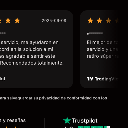
2025-06-08
***
n*******
 servicio, me ayudaron en
El mejor de todos
cord en la solución a mi
servicio y una rá
 es agradable sentir este
retiro súper rápid
. Recomendados totalmente.
para salvaguardar su privacidad de conformidad con los
s y reseñas