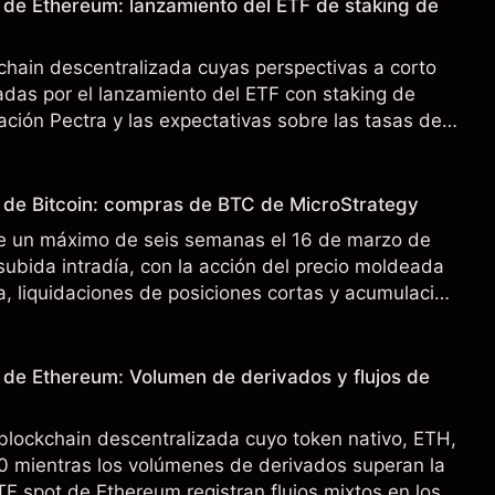
o de Ethereum: lanzamiento del ETF de staking de
chain descentralizada cuyas perspectivas a corto
das por el lanzamiento del ETF con staking de
ación Pectra y las expectativas sobre las tasas de
rendimiento pasado no es un indicador fiable de
o de Bitcoin: compras de BTC de MicroStrategy
 de un máximo de seis semanas el 16 de marzo de
subida intradía, con la acción del precio moldeada
ca, liquidaciones de posiciones cortas y acumulación
o de Ethereum: Volumen de derivados y flujos de
blockchain descentralizada cuyo token nativo, ETH,
30 mientras los volúmenes de derivados superan la
TF spot de Ethereum registran flujos mixtos en los