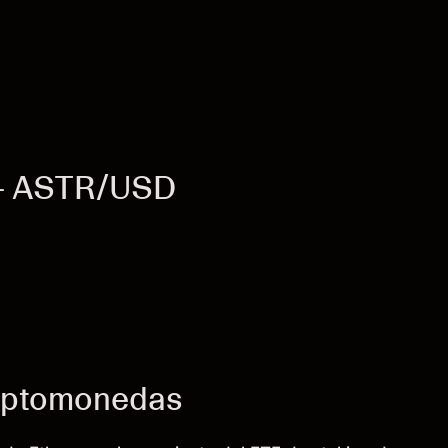
r - ASTR/USD
riptomonedas