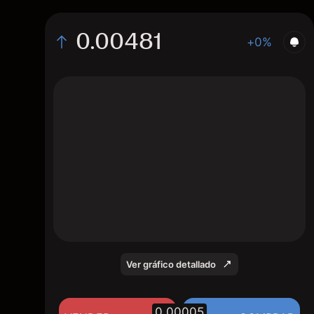
0.00481
+0%
The chart displays the ASTR/USD price data
over the last 1 day, with a current rate of
0.00481, a high of 0.00484, and a low of
0.00474.
Ver gráfico detallado
0.00005