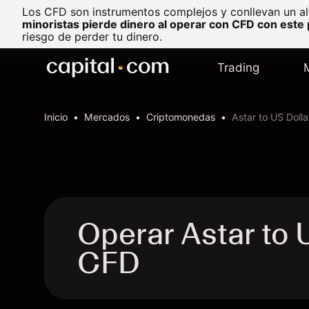
Los CFD son instrumentos complejos y conllevan un al
minoristas pierde dinero al operar con CFD con este
riesgo de perder tu dinero.
Trading
Inicio
Mercados
Criptomonedas
Astar to US Dolla
Operar Astar to
CFD