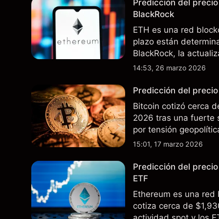
Predicción del preci
BlackRock
ETH es una red block
plazo están determina
BlackRock, la actualiz
interés en EE.UU. El 
14:53, 26 marzo 2026
resultados futuros.
Predicción del preci
Bitcoin cotizó cerca
2026 tras una fuerte 
por tensión geopolíti
corporativa continua.
15:01, 17 marzo 2026
Predicción del preci
ETF
Ethereum es una red 
cotiza cerca de $1,9
actividad spot y los E