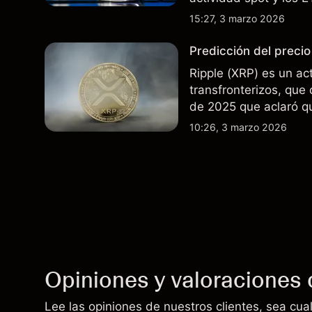
últimos meses. El ren
15:27, 3 marzo 2026
resultados futuros.
Predicción del precio
Ripple (XRP) es un act
transfronterizos, que 
de 2025 que aclaró q
públicos no son valore
10:26, 3 marzo 2026
técnico de XRP.
Opiniones y valoraciones 
Lee las opiniones de nuestros clientes, sea cual