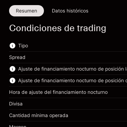
Resumen
Datos históricos
Condiciones de trading
Tipo
Spread
Este mercado financiero está disponible para
Ajuste de financiamiento nocturno de posición 
hacer trading con CFD.
Ajuste de financiamiento nocturno de posición 
Obtén más información sobre:
CFD
Hora de ajuste del financiamiento nocturno
Divisa
Cantidad mínima operada
Margen. Tu inversión
$1,000.00