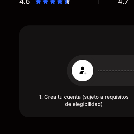
4.6
4.7
Mientras más activo seas, más dinero
te reembolsa. Muchas grac
1. Crea tu cuenta (sujeto a requisitos
de elegibilidad)