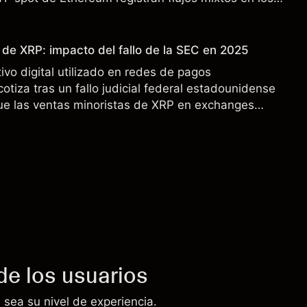
dimiento pasado no es un indicador fiable de
 de XRP: impacto del fallo de la SEC en 2025
ivo digital utilizado en redes de pagos
cotiza tras un fallo judicial federal estadounidense
ue las ventas minoristas de XRP en exchanges
s. Explore objetivos de precio de terceros y análisis
de los usuarios
 sea su nivel de experiencia.