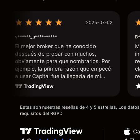
2025-07-02
v******_u**********
B*
El mejor broker que he conocido
M
después de probar con muchos,
i
obviamente para que nombrarlos. Por
r
ejemplo, la primera razón que empecé
c
a usar Capital fue la llegada de mi
r
dinero de inmediato a mi cuenta
bancaria, a diferencia de las
existentes en el mercado que tardan
días o tienen mucha burocracia; y la
Estas son nuestras reseñas de 4 y 5 estrellas. Los dat
segunda razón, que te devuelve
requisitos del RGPD
dinero por el hecho de operar en un
mercado determinado, debido a los
Ca
spread y al volumen existente.