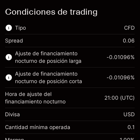
Condiciones de trading
Tipo
CFD
Spread
0.06
Este mercado financiero está disponible para
Ajuste de financiamiento
hacer trading con CFD.
-0.01096
%
nocturno de posición larga
Obtén más información sobre:
Ajuste de financiamiento
-0.01096
%
CFD
nocturno de posición corta
Hora de ajuste del
21:00
(UTC)
financiamiento nocturno
Divisa
USD
Margen. Tu inversión
$1,000.00
Ajuste de financiamiento
Cantidad mínima operada
0.1
-0.01096
nocturno
Margen. Tu inversión
$1,000.00
%
Cargos por el valor total de la