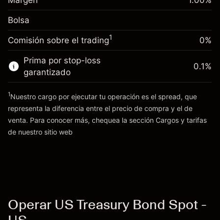
Margen
1.00
%
(-$10.96)
Ajuste de financiamiento
posición
-0.01096
Bolsa
nocturno
Tamaño de la operación con apalancamiento
%
Cargos por el valor total de la
~
$100,000.00
(-$10.96)
1
Comisión sobre el trading
0%
posición
Dinero del apalancamiento ~ $
$99,000.00
Tamaño de la operación con apalancamiento
Prima por stop-loss
0.1
%
~
$100,000.00
garantizado
Ir a la plataforma
Dinero del apalancamiento ~ $
$99,000.00
1
Nuestro cargo por ejecutar tu operación es el spread, que
representa la diferencia entre el precio de compra y el de
Ir a la plataforma
venta. Para conocer más, chequea la sección
Cargos y tarifas
Cargos
de nuestro sitio web
y tarifas
Operar US Treasury Bond Spot -