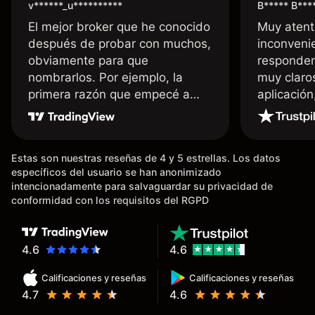
v******_u**********
B***** B***
El mejor broker que he conocido
Muy atent
después de probar con muchos,
inconvenie
obviamente para que
responden
nombrarlos. Por ejemplo, la
muy claro
primera razón que empecé a
aplicació
usar Capital fue la llegada de mi
dinero de inmediato a mi cuenta
bancaria, a diferencia de las
Estas son nuestras reseñas de 4 y 5 estrellas. Los datos
existentes en el mercado que
específicos del usuario se han anonimizado
tardan días o tienen mucha
intencionadamente para salvaguardar su privacidad de
burocracia; y la segunda razón,
conformidad con los requisitos del RGPD
que te devuelve dinero por el
hecho de operar en un mercado
determinado, debido a los
4.6
4.6
spread y al volumen existente.
Calificaciones y reseñas
Calificaciones y reseñas
Mientras más activo seas, más
4.7
4.6
dinero te reembolsa. Muchas
grac