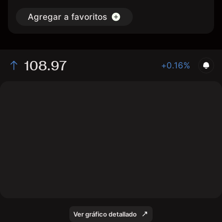
Agregar a favoritos
108.97
+0.16%
The chart shows the US bond price data over the last 1
day, with a current price of 108.97, a high of 108.94,
and a low of 108.73.
Ver gráfico detallado