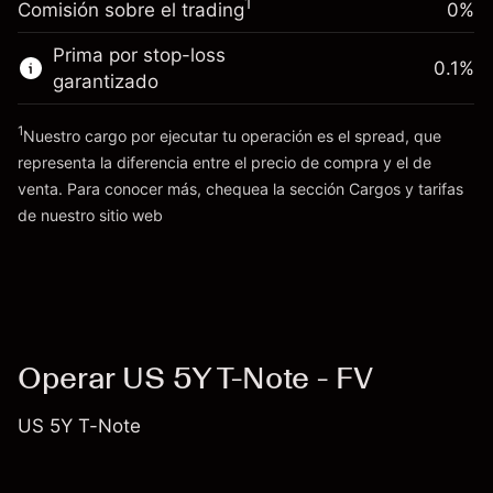
1
Comisión sobre el trading
0%
posición
Dinero del apalancamiento ~ $
$99,000.00
Tamaño de la operación con apalancamiento
Prima por stop-loss
0.1
%
~
$100,000.00
garantizado
Ir a la plataforma
Dinero del apalancamiento ~ $
$99,000.00
1
Nuestro cargo por ejecutar tu operación es el spread, que
representa la diferencia entre el precio de compra y el de
Ir a la plataforma
venta. Para conocer más, chequea la sección
Cargos y tarifas
Cargos
de nuestro sitio web
y tarifas
Operar US 5Y T-Note - FV
US 5Y T-Note