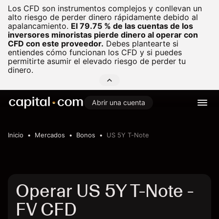
Los CFD son instrumentos complejos y conllevan un
alto riesgo de perder dinero rápidamente debido al
apalancamiento.
El 79.75 % de las cuentas de los
inversores minoristas pierde dinero al operar con
CFD con este proveedor.
Debes plantearte si
entiendes cómo funcionan los CFD y si puedes
permitirte asumir el elevado riesgo de perder tu
dinero.
Abrir una cuenta
Inicio
Mercados
Bonos
US 5Y T-Note
Operar US 5Y T-Note -
FV CFD