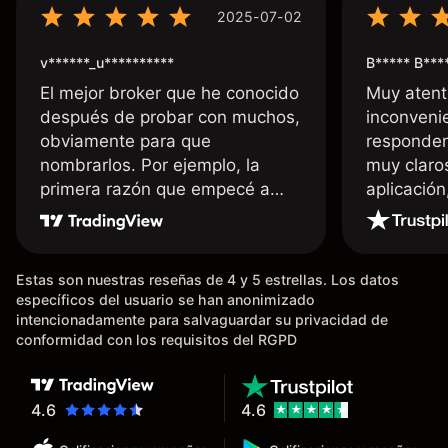
2025-07-02
v******_u**********
B***** B***
El mejor broker que he conocido
Muy atent
después de probar con muchos,
inconvenie
obviamente para que
responden
nombrarlos. Por ejemplo, la
muy claro
primera razón que empecé a
aplicació
usar Capital fue la llegada de mi
dinero de inmediato a mi cuenta
bancaria, a diferencia de las
Estas son nuestras reseñas de 4 y 5 estrellas. Los datos
existentes en el mercado que
específicos del usuario se han anonimizado
tardan días o tienen mucha
intencionadamente para salvaguardar su privacidad de
burocracia; y la segunda razón,
conformidad con los requisitos del RGPD
que te devuelve dinero por el
hecho de operar en un mercado
determinado, debido a los
4.6
4.6
spread y al volumen existente.