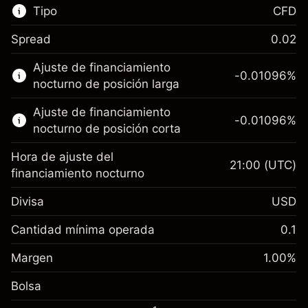
Tipo
CFD
Spread
0.02
Este mercado financiero está disponible para
Ajuste de financiamiento
hacer trading con CFD.
-0.01096
%
nocturno de posición larga
Obtén más información sobre:
Ajuste de financiamiento
-0.01096
%
CFD
nocturno de posición corta
Hora de ajuste del
21:00
(UTC)
financiamiento nocturno
Divisa
USD
Margen. Tu inversión
$1,000.00
Ajuste de financiamiento
Cantidad mínima operada
0.1
-0.01096
nocturno
Margen. Tu inversión
$1,000.00
%
Cargos por el valor total de la
Margen
1.00
%
(-$10.96)
Ajuste de financiamiento
posición
-0.01096
Bolsa
nocturno
Tamaño de la operación con apalancamiento
%
Cargos por el valor total de la
~
$100,000.00
(-$10.96)