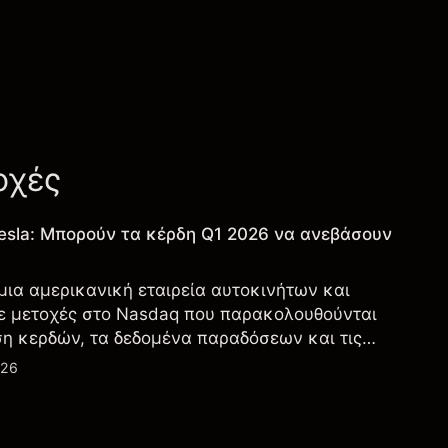
οχές
esla: Μπορούν τα κέρδη Q1 2026 να ανεβάσουν
 μια αμερικανική εταιρεία αυτοκινήτων και
ε μετοχές στο Nasdaq που παρακολουθούνται
ση κερδών, τα δεδομένα παραδόσεων και τις
λογία και την παραγωγή.
026