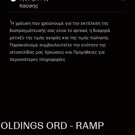
Πηγαίνετε στην πλατφόρμα
παύσης
1
Η χρέωση που χρεώνουμε για την εκτέλεση της
διαπραγμάτευσής σας είναι το spread, η διαφορά
μεταξύ της τιμής αγοράς και της τιμής πώλησης.
Παρακαλούμε συμβουλευτείτε την ενότητα της
Χρεώσεις και Τέλη
ιστοσελίδας μας
Χρεώσεις και Προμήθειες
για
περισσότερες πληροφορίες
HOLDINGS ORD - RAMP