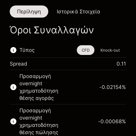
Περίληψη
Ιστορικά Στοιχεία
Όροι Συναλλαγών
Τύπος
CFD
Knock-out
Spread
0.11
Αυτό το χρηματοοικονομικό εργαλείο είναι
Προσαρμογή
διαθέσιμο για διαπραγμάτευση μέσω CFDs και
overnight
Knock-outs.
-0.02154
%
χρηματοδότηση
Μάθετε περισσότερα σχετικά με:
θέσης αγοράς
CFDs
Προσαρμογή
Knock-outs
overnight
-0.00068
%
χρηματοδότηση
θέσης πώλησης