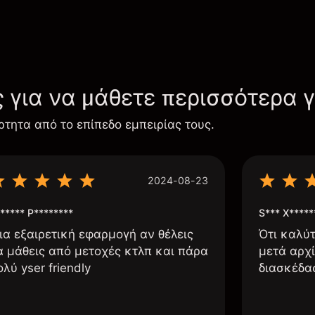
ς για να μάθετε περισσότερα 
ρτητα από το επίπεδο εμπειρίας τους.
2024-08-23
***** P********
S*** X*****
ια εξαιρετική εφαρμογή αν θέλεις
Ότι καλύ
α μάθεις από μετοχές κτλπ και πάρα
μετά αρχί
ολύ yser friendly
διασκέδα