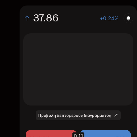
37.86
+0.24%
The chart shows the RAMP stock price data
over the last 1 day, with a current price of
37.86, a high of 37.76, and a low of 37.74.
Προβολή λεπτομερούς διαγράμματος
0.11