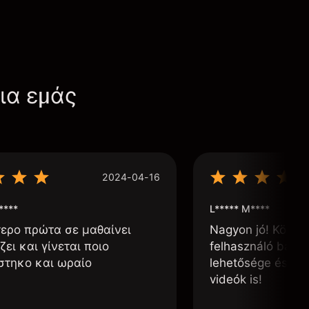
για εμάς
2024-04-16
****
L***** M****
τερο πρώτα σε μαθαίνει
Nagyon jó! Könnyű
ζει και γίνεται ποιο
felhasználó barát
στηκο και ωραίο
lehetősége és, h
videók is!