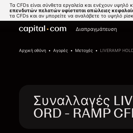
Τα CFDs είναι σύνθετα εργαλεία και ενέχουν υψηλό 
επενδυτών πελατών υφίσταται απώλειες κεφαλαί
τα CFDs και αν μπορείτε να αναλάβετε το υψηλό ρί
Διαπραγμάτευση
Αρχική οθόνη
Αγορές
Μετοχές
LIVERAMP HOL
Συναλλαγές L
ORD - RAMP CF