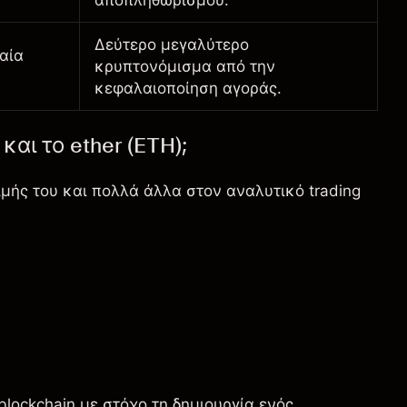
αποπληθωρισμού.
Δεύτερο μεγαλύτερο
αία
κρυπτονόμισμα από την
κεφαλαιοποίηση αγοράς.
και το ether (ETH);
τιμής του και πολλά άλλα στον
αναλυτικό trading
lockchain με στόχο τη δημιουργία ενός