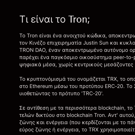
Τι είναι το Tron;
Το Tron είναι ένα ανοιχτού κώδικα, αποκεντρ
τον Κινέζο επιχειρηματία Justin Sun και κυκ
TRON DAO, έναν αποκεντρωμένο αυτόνομο οργα
παρέχει ένα παγκόσμιο οικοσύστημα peer-to-p
ψηφιακά μέσα, χωρίς κεντρικούς μεσάζοντες 
Το κρυπτονόμισμά του ονομάζεται
TRX
, το ο
στο Ethereum μέσω του προτύπου ERC-20. Το 2
υιοθετώντας το πρότυπο 'TRC-20'.
Σε αντίθεση με τα περισσότερα blockchain, το
τελών δικτύου στο blockchain Tron. Αντ' αυτο
ζώνης και ενέργεια (που κερδίζονται με το π
εύρος ζώνης ή ενέργεια, το TRX χρησιμοποιεί