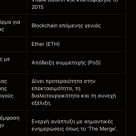
2015
ρμα για
Blockchain επόμενης γενιάς
ας
Ether (ETH)
ς με
Απόδειξη συμμετοχής (PoS)
ιας
Δίνει προτεραιότητα στην
μης
επεκτασιμότητα, τη
ργούς
διαλειτουργικότητα και τη συνεχή
εξέλιξη.
ε έμφαση
Ενεργή ανάπτυξη με σημαντικές
ην
ενημερώσεις όπως το 'The Merge'.