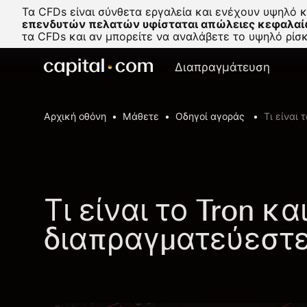
Τα CFDs είναι σύνθετα εργαλεία και ενέχουν υψηλό 
επενδυτών πελατών υφίσταται απώλειες κεφαλαί
τα CFDs και αν μπορείτε να αναλάβετε το υψηλό ρί
Διαπραγμάτευση
Αρχική οθόνη
Μάθετε
Οδηγοί αγοράς
Τι είναι
Τι είναι το Tron κ
διαπραγματεύεστ