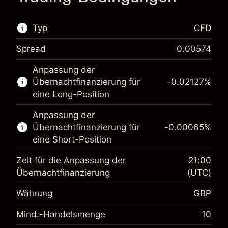
Typ
CFD
Spread
0.00574
Dieser Finanzmarkt steht für das CFD-Trading
Anpassung der
zur Verfügung.
Übernachtfinanzierung für
-0.02127
%
Erfahren Sie mehr über:
eine Long-Position
CFDs
Anpassung der
Übernachtfinanzierung für
-0.00065
%
eine Short-Position
Zeit für die Anpassung der
21:00
Übernachtfinanzierung
(UTC)
Währung
GBP
Margin. Ihre Investition
£1,000.00
Mind.-Handelsmenge
10
Anpassung der
-0.021271
Übernachtfinanzierung