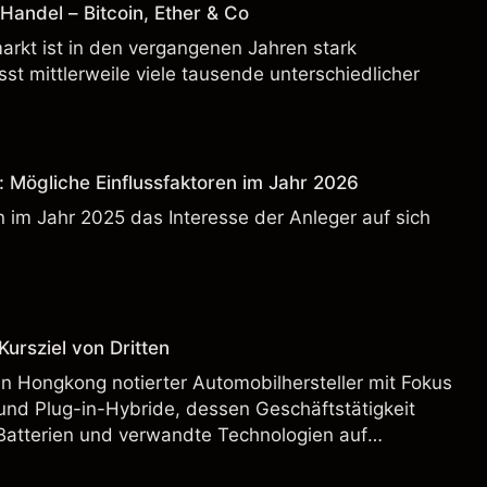
andel – Bitcoin, Ether & Co
rkt ist in den vergangenen Jahren stark
t mittlerweile viele tausende unterschiedlicher
: Mögliche Einflussfaktoren im Jahr 2026
 im Jahr 2025 das Interesse der Anleger auf sich
ursziel von Dritten
n Hongkong notierter Automobilhersteller mit Fokus
und Plug-in-Hybride, dessen Geschäftstätigkeit
Batterien und verwandte Technologien auf
rnationalen Märkten umfasst.