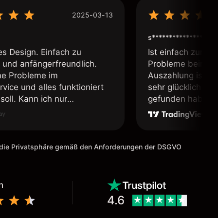
2025-03-13
s****************
es Design. Einfach zu
Ist einfach zum b
 und anfängerfreundlich.
Probleme beim Ei
ne Probleme im
Auszahlung ist ei
vice und alles funktioniert
sehr glücklich das
soll. Kann ich nur
gefunden habe. I
fehlen.
weiter meine Freu
m die Privatsphäre gemäß den Anforderungen der DSGVO
n
4.6