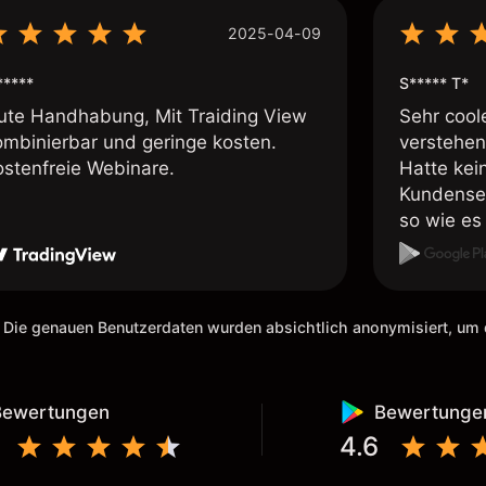
2025-04-09
*****
S***** T*
ute Handhabung, Mit Traiding View
Sehr cool
ombinierbar und geringe kosten.
verstehen
ostenfreie Webinare.
Hatte kei
Kundenser
so wie es 
weiteremp
 Die genauen Benutzerdaten wurden absichtlich anonymisiert, u
Bewertungen
Bewertunge
4.6