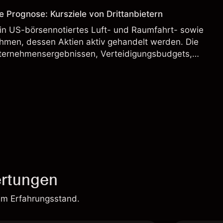
e Prognose: Kursziele von Drittanbietern
ein US-börsennotiertes Luft- und Raumfahrt- sowie
hmen, dessen Aktien aktiv gehandelt werden. Die
ternehmensergebnissen, Verteidigungsbudgets,
und den allgemeinen Aktienmärktbedingungen
rtungen
em Erfahrungsstand.