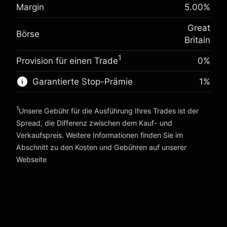
%
Margin
5.00
%
Gebühren aus fremdfinanzierten
Margin. Ihre Investition
£1,000.00
(-£4.25)
Positionswert
Great
Anpassung der
Börse
Positionsgröße mit Hebelwirkung
-0.000647
Britain
Übernachtfinanzierung
~
£20,000.00
%
Gebühren aus fremdfinanzierten
1
Geld aus Hebelwirkung ~ $
£19,000.00
Provision für einen Trade
(-£0.13)
0%
Positionswert
Positionsgröße mit Hebelwirkung
Garantierte Stop-Prämie
1
%
Zur Plattform
~
£20,000.00
Geld aus Hebelwirkung ~ $
£19,000.00
1
Unsere Gebühr für die Ausführung Ihres Trades ist der
Spread, die Differenz zwischen dem Kauf- und
Verkaufspreis. Weitere Informationen finden Sie im
Zur Plattform
Abschnitt zu den
Kosten und Gebühren
auf unserer
Kosten und Gebühren
Webseite