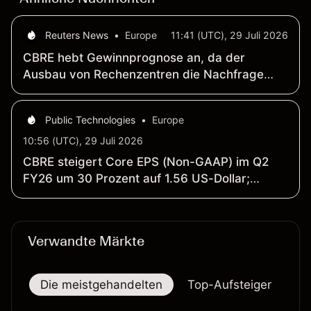
Reuters News
•
Europe
11:41 (UTC), 29 Juli 2026
CBRE hebt Gewinnprognose an, da der
Ausbau von Rechenzentren die Nachfrage
nach Immobiliendienstleistungen ankurbelt
Public Technologies
•
Europe
10:56 (UTC), 29 Juli 2026
CBRE steigert Core EPS (Non-GAAP) im Q2
FY26 um 30 Prozent auf 1.56 US-Dollar;
Umsatz klettert um 15.5 Prozent auf 11.23
Milliarden US-Dollar
Verwandte Märkte
Die meistgehandelten
Top-Aufsteiger
To