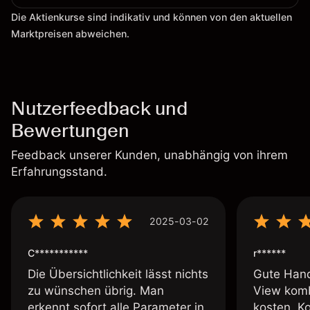
Die Aktienkurse sind indikativ und können von den aktuellen
Marktpreisen abweichen.
Nutzerfeedback und
Bewertungen
Feedback unserer Kunden, unabhängig von ihrem
Erfahrungsstand.
2025-03-02
C***********
r******
Die Übersichtlichkeit lässt nichts
Gute Hand
zu wünschen übrig. Man
View komb
erkennt sofort alle Parameter in
kosten. K