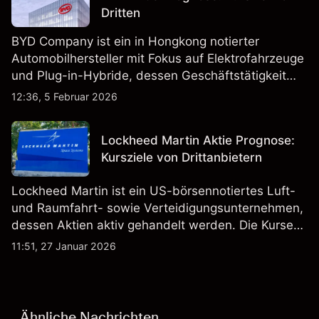
Dritten
BYD Company ist ein in Hongkong notierter
Automobilhersteller mit Fokus auf Elektrofahrzeuge
und Plug-in-Hybride, dessen Geschäftstätigkeit
Fahrzeugproduktion, Batterien und verwandte
12:36, 5 Februar 2026
Technologien auf inländischen und internationalen
Märkten umfasst.
Lockheed Martin Aktie Prognose:
Kursziele von Drittanbietern
Lockheed Martin ist ein US-börsennotiertes Luft-
und Raumfahrt- sowie Verteidigungsunternehmen,
dessen Aktien aktiv gehandelt werden. Die Kurse
werden von Unternehmensergebnissen,
11:51, 27 Januar 2026
Verteidigungsbudgets, Vertragsaktivitäten und den
allgemeinen Aktienmärktbedingungen beeinflusst.
Ähnliche Nachrichten