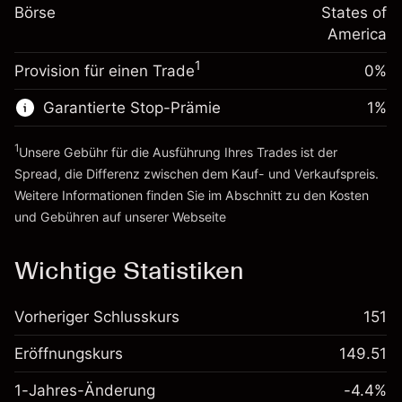
%
Gebühren aus
Börse
States of
~
$20,000.00
fremdfinanzierten
(-$0.14)
America
Geld aus Hebelwirkung ~ $
$19,000.00
Positionswert
1
Provision für einen Trade
0%
Positionsgröße mit Hebelwirkung
Zur Plattform
~
$20,000.00
Garantierte Stop-Prämie
1
%
Geld aus Hebelwirkung ~ $
$19,000.00
1
Unsere Gebühr für die Ausführung Ihres Trades ist der
Zur Plattform
Spread, die Differenz zwischen dem Kauf- und Verkaufspreis.
Weitere Informationen finden Sie im Abschnitt zu den
Kosten
und Gebühren
auf unserer Webseite
Kosten und Gebühren
Wichtige Statistiken
Vorheriger Schlusskurs
151
Eröffnungskurs
149.51
1-Jahres-Änderung
-4.4%