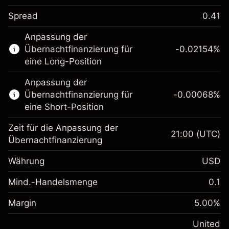
Spread
0.41
Dieser Finanzmarkt steht für das CFD-
Anpassung der
Trading zur Verfügung.
Übernachtfinanzierung für
-0.02154
%
Erfahren Sie mehr über:
eine Long-Position
CFDs
Anpassung der
Übernachtfinanzierung für
-0.00068
%
eine Short-Position
Zeit für die Anpassung der
21:00
(UTC)
Übernachtfinanzierung
Margin. Ihre Investition
$1,000.00
Währung
USD
Anpassung der
-0.02154
Übernachtfinanzierung
Mind.-Handelsmenge
0.1
%
Gebühren aus
Margin. Ihre Investition
$1,000.00
fremdfinanzierten
(-$4.31)
Margin
5.00
%
Positionswert
Anpassung der
-0.000682
Übernachtfinanzierung
United
Positionsgröße mit Hebelwirkung