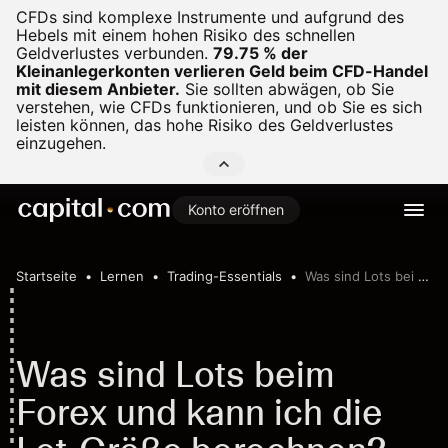
CFDs sind komplexe Instrumente und aufgrund des
Hebels mit einem hohen Risiko des schnellen
Geldverlustes verbunden.
79.75 % der
Kleinanlegerkonten verlieren Geld beim CFD-Handel
mit diesem Anbieter.
Sie sollten abwägen, ob Sie
verstehen, wie CFDs funktionieren, und ob Sie es sich
leisten können, das hohe Risiko des Geldverlustes
einzugehen.
Konto eröffnen
Startseite
Lernen
Trading-Essentials
Was sind Lots bei Forex und wie funktionieren diese?
Was sind Lots beim
Forex und kann ich die