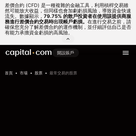
差價合約 (CFD) 是一種複雜的金融工具，利用槓桿交易雖
然可能放大收益，但同樣也會加劇虧損風險，導致資金快速
流失。
數據顯示，
79.75% 的散戶投資者在使用該提供商服
務進行差價合約交易時出現帳戶虧損。
在進行交易之前，請
確保您充分了解差價合約的運作機制，並仔細評估自己是否
有能力承擔資金虧損的高風險。
開設賬戶
首頁
市場
股票
最常交易的股票