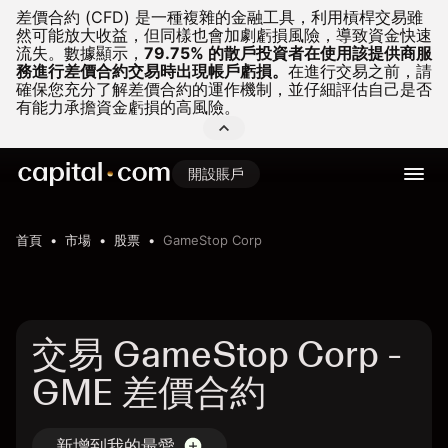
差價合約 (CFD) 是一種複雜的金融工具，利用槓桿交易雖
然可能放大收益，但同樣也會加劇虧損風險，導致資金快速
流失。
數據顯示，
79.75% 的散戶投資者在使用該提供商服
務進行差價合約交易時出現帳戶虧損。
在進行交易之前，請
確保您充分了解差價合約的運作機制，並仔細評估自己是否
有能力承擔資金虧損的高風險。
開設賬戶
首頁
市場
股票
GameStop Corp
交易 GameStop Corp -
GME 差價合約
新增到我的最愛