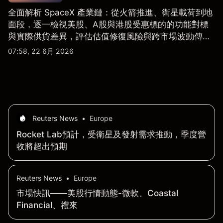
全面解析 SpaceX 產業鏈：從火箭推進、衛星載荷到地
面段，逐一檢視美股、A股與港股受惠標的的功能對標
與實際供貨差異，評估估值修復風險與跨市場波動傳
導。
07:58, 22 6月 2026
Reuters News
•
Europe
Rocket Lab預計，受衛星及發射需求推動，季度營
收將超出預期
Reuters News
•
Europe
市場快訊——美股行情動態-微軟、Coastal
Financial、禮來