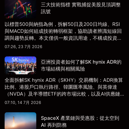
三大技術指標 實戰捕捉美股見頂調整
訊號
以標普500與納指為例，拆解50日及200日均線、RSI
與MACD如何組成技術轉弱框架，協助讀者辨識短線回
調與趨勢反轉。本文僅供一般資訊用途，不構成投資研
究、投資建議或任何交易推薦。
07:26, 23 7月 2026
亞洲投資者如何了解SK hynix ADR的
市場結構與相關風險
全面拆解SK hynix ADR（SKHY）交易機制：ADR換算
比例、港股戶口執行路徑、韓圜匯率風險、與英偉達
（NVDA）及半導體ETF的跨市場比較，以及AI供應鏈
配置框架，適合香港及亞洲投資者參考。
07:10, 14 7月 2026
SpaceX 產業鏈與受惠股：從太空到
AI 再到防務