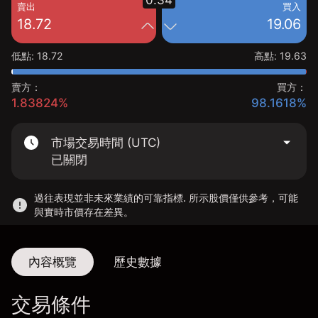
0.34
賣出
買入
18.72
19.06
低點
:
18.72
高點
:
19.63
賣方：
買方：
1.83824%
98.1618%
市場交易時間 (UTC)
已關閉
過往表現並非未來業績的可靠指標. 所示股價僅供參考，可能
與實時市價存在差異。
內容概覽
歷史數據
交易條件