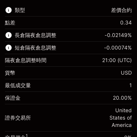
類型
差價合約
點差
0.34
該金融市場可進行差價合約交易。
長倉隔夜倉息調整
-0.02149
%
了解更多：
短倉隔夜倉息調整
-0.00074
%
差價合約
隔夜倉息調整時間
21:00
(UTC)
貨幣
USD
保證金。您的投資
$1,000.00
最低成交量
1
-0.021485
保證金。您的投資
$1,000.00
隔夜倉息
%
保證金
20.00
%
來自頭寸全值的費用
-0.000738
(-$1.07)
隔夜倉息
%
United
使用杠杆的交易規模（大約值）
來自頭寸全值的費用
$5,000.00
(-$0.04)
證券交易所
States of
來自杠杆的資金 - 美元（大約值）
$4,000.00
America
使用杠杆的交易規模（大約值）
$5,000.00
來自杠杆的資金 - 美元（大約值）
$4,000.00
1