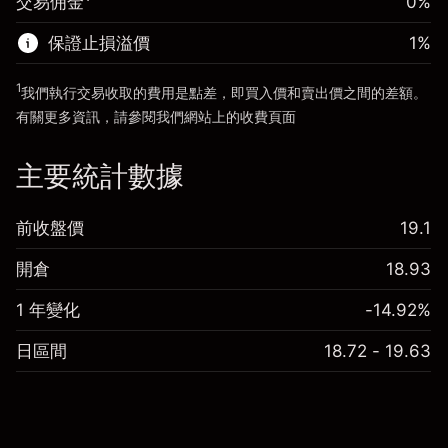
交易佣金
0%
前往平台
保證止損溢價
1
%
前往平台
1
我們執行交易收取的費用是點差，即買入價和賣出價之間的差額。
有關更多資訊，請參閱我們網站上的
收費
頁面
「服務費用」
主要統計數據
前收盤價
19.1
開倉
18.93
1 年變化
-14.92%
日區間
18.72 - 19.63