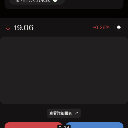
19.06
-0.26%
The chart shows the GME stock price data over the
last 1 day, with a current price of 19.06, a high of
19.63, and a low of 18.72.
查看詳細圖表