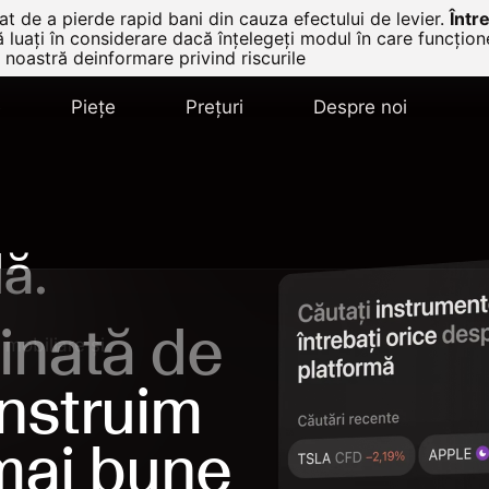
t de a pierde rapid bani din cauza efectului de levier.
Într
ă luați în considerare dacă înțelegeți modul în care funcțio
 noastră deinformare privind riscurile
e
Pieţe
Prețuri
Despre noi
ă.
inată de
 mobiliare și
nstruim
 mai bune