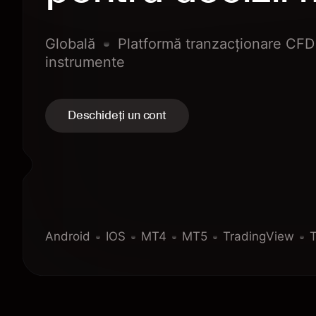
Globală
Platformă tranzacționare CFD
instrumente
Deschideți un cont
Android
IOS
MT4
MT5
TradingView