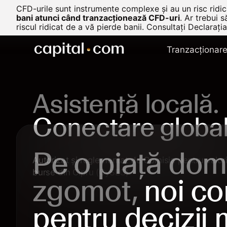
CFD-urile sunt instrumente complexe și au un risc ridica
bani atunci când tranzacționează CFD-uri
.
Ar trebui s
riscul ridicat de a vă pierde banii. Consultați
Declarația
Tranzacționar
Asistență locală.
Conectare global
Pe o piață dom
Autorizat și reglementat de Comisia pentru valori
burse din Cipru (CySEC)
zgomot,
noi co
pentru decizii