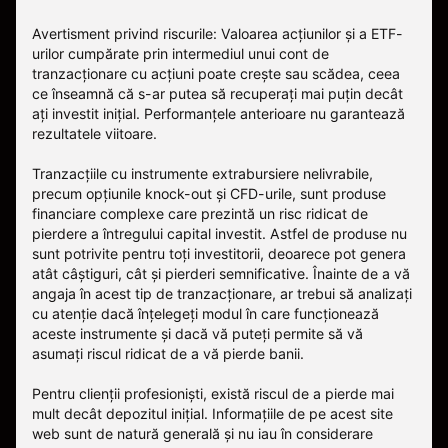
Avertisment privind riscurile: Valoarea acțiunilor și a ETF-
urilor cumpărate prin intermediul unui cont de
tranzacționare cu acțiuni poate crește sau scădea, ceea
ce înseamnă că s-ar putea să recuperați mai puțin decât
ați investit inițial. Performanțele anterioare nu garantează
rezultatele viitoare.
Tranzacțiile cu instrumente extrabursiere nelivrabile,
precum opțiunile knock-out și CFD-urile, sunt produse
financiare complexe care prezintă un risc ridicat de
pierdere a întregului capital investit. Astfel de produse nu
sunt potrivite pentru toți investitorii, deoarece pot genera
atât câștiguri, cât și pierderi semnificative. Înainte de a vă
angaja în acest tip de tranzacționare, ar trebui să analizați
cu atenție dacă înțelegeți modul în care funcționează
aceste instrumente și dacă vă puteți permite să vă
asumați riscul ridicat de a vă pierde banii.
Pentru clienții profesioniști, există riscul de a pierde mai
mult decât depozitul inițial. Informațiile de pe acest site
web sunt de natură generală și nu iau în considerare