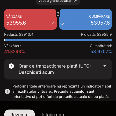
Vedeți grafic detaliat
2
VÂNZARE
CUMPĂRARE
53955.6
53957.6
Redusă
:
53913.4
Ridicată
:
53955.9
Vânzători:
Cumpărători:
41.3293%
58.6707%
Orar de tranzacționare piață (UTC)
Deschideți acum
Performanțele anterioare nu reprezintă un indicator fiabil
al rezultatelor viitoare.. Prețurile acțiunilor sunt
orientative și pot diferi de prețurile actuale de pe piață.
Rezumat
Istoric date