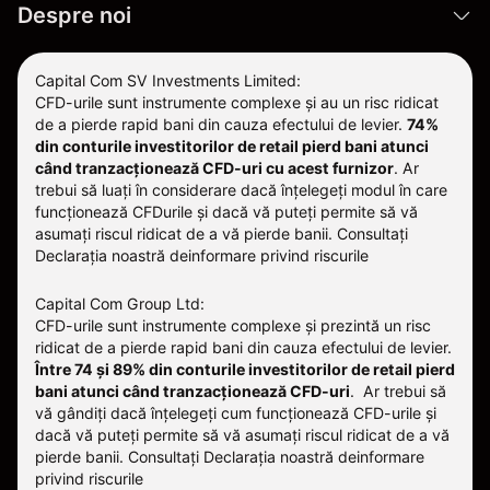
Despre noi
Capital Com SV Investments Limited:
CFD-urile sunt instrumente complexe și au un risc ridicat
de a pierde rapid bani din cauza efectului de levier.
74%
din conturile investitorilor de retail pierd bani atunci
când tranzacționează CFD-uri cu acest furnizor
.
Ar
trebui să luați în considerare dacă înțelegeți modul în care
funcționează CFDurile și dacă vă puteți permite să vă
asumați riscul ridicat de a vă pierde banii. Consultați
Declarația noastră deinformare privind riscurile
Capital Com Group Ltd:
CFD-urile sunt instrumente complexe și prezintă un risc
ridicat de a pierde rapid bani din cauza efectului de levier.
Între 74 și 89% din conturile investitorilor de retail pierd
bani atunci când tranzacționează CFD-uri
. Ar trebui să
vă gândiți dacă înțelegeți cum funcționează CFD-urile și
dacă vă puteți permite să vă asumați riscul ridicat de a vă
pierde banii.
Consultați
Declarația noastră deinformare
privind riscurile