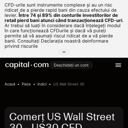
CFD-urile sunt instrumente complexe și au un risc
ridicat de a pierde rapid bani din cauza efectului de
levier.
Între 74 și 89% din conturile investitorilor de
retail pierd bani atunci când tranzacționează CFD-uri
.
Ar trebui să luați în considerare dacă înțelegeți modul
în care funcționează CFDurile și dacă vă puteți
permite să vă asumați riscul ridicat de a vă pierde
banii. Consultați
Declarația noastră deinformare
privind riscurile
Deschideți un cont
Acasă
Pieţe
Indici
US Wall Street 30
Comerț US Wall Street
30 - US30 CFD