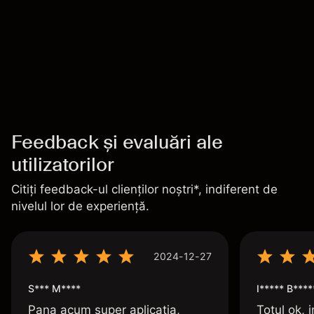
Feedback și evaluări ale
utilizatorilor
Citiți feedback-ul clienților noștri*, indiferent de
nivelul lor de experiență.
2024-12-27
S*** M****
I***** B****
Pana acum super aplicatia,
Totul ok, i