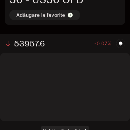
Adăugare la favorite
53957.6
-0.07%
The chart shows the US30 index price data over the
last 1 day, with a current level of 53957.6, a high of
53955.9, and a low of 53913.4.