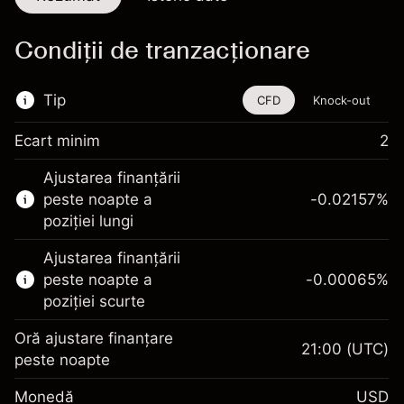
Condiții de tranzacționare
Tip
CFD
Knock-out
Ecart minim
2
Acest instrument financiar este disponibil
Ajustarea finanțării
pentru tranzacționare prin CFD-uri și Knock-
peste noapte a
-0.02157
%
out-uri.
poziției lungi
Aflați mai multe despre:
Ajustarea finanțării
CFD-uri
peste noapte a
-0.00065
%
Knock-out-uri
poziției scurte
Oră ajustare finanțare
21:00
(UTC)
peste noapte
Marja. Investiția Dvs.
$1,000.00
Monedă
USD