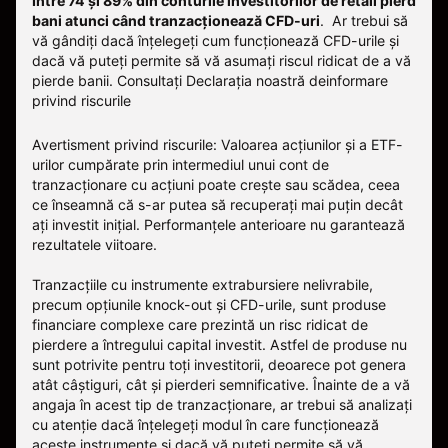
Între 74 și 89% din conturile investitorilor de retail pierd
bani atunci când tranzacționează CFD-uri
. Ar trebui să
vă gândiți dacă înțelegeți cum funcționează CFD-urile și
dacă vă puteți permite să vă asumați riscul ridicat de a vă
pierde banii.
Consultați
Declarația noastră deinformare
privind riscurile
Avertisment privind riscurile: Valoarea acțiunilor și a ETF-
urilor cumpărate prin intermediul unui cont de
tranzacționare cu acțiuni poate crește sau scădea, ceea
ce înseamnă că s-ar putea să recuperați mai puțin decât
ați investit inițial. Performanțele anterioare nu garantează
rezultatele viitoare.
Tranzacțiile cu instrumente extrabursiere nelivrabile,
precum opțiunile knock-out și CFD-urile, sunt produse
financiare complexe care prezintă un risc ridicat de
pierdere a întregului capital investit. Astfel de produse nu
sunt potrivite pentru toți investitorii, deoarece pot genera
atât câștiguri, cât și pierderi semnificative. Înainte de a vă
angaja în acest tip de tranzacționare, ar trebui să analizați
cu atenție dacă înțelegeți modul în care funcționează
aceste instrumente și dacă vă puteți permite să vă