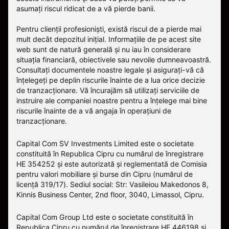
asumați riscul ridicat de a vă pierde banii.
Pentru clienții profesioniști, există riscul de a pierde mai
mult decât depozitul inițial. Informațiile de pe acest site
web sunt de natură generală și nu iau în considerare
situația financiară, obiectivele sau nevoile dumneavoastră.
Consultați documentele noastre legale și asigurați-vă că
înțelegeți pe deplin riscurile înainte de a lua orice decizie
de tranzacționare. Vă încurajăm să utilizați serviciile de
instruire ale companiei noastre pentru a înțelege mai bine
riscurile înainte de a vă angaja în operațiuni de
tranzacționare.
Capital Com SV Investments Limited este o societate
constituită în Republica Cipru cu numărul de înregistrare
HE 354252 și este autorizată și reglementată de Comisia
pentru valori mobiliare și burse din Cipru (numărul de
licență 319/17). Sediul social: Str: Vasileiou Makedonos 8,
Kinnis Business Center, 2nd floor, 3040, Limassol, Cipru.
Capital Com Group Ltd este o societate constituită în
Republica Cipru cu numărul de înregistrare ΗΕ 446198 și