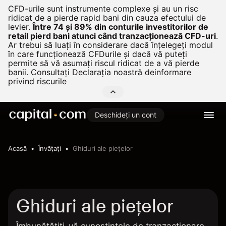
CFD-urile sunt instrumente complexe și au un risc
ridicat de a pierde rapid bani din cauza efectului de
levier.
Între 74 și 89% din conturile investitorilor de
retail pierd bani atunci când tranzacționează CFD-uri
.
Ar trebui să luați în considerare dacă înțelegeți modul
în care funcționează CFDurile și dacă vă puteți
permite să vă asumați riscul ridicat de a vă pierde
banii. Consultați
Declarația noastră deinformare
privind riscurile
Deschideți un cont
Acasă
Învățați
Ghiduri ale piețelor
Ghiduri ale piețelor