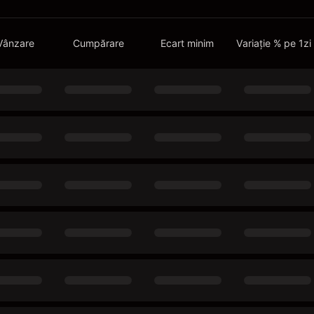
Vânzare
Cumpărare
Ecart minim
Variație % pe 1zi