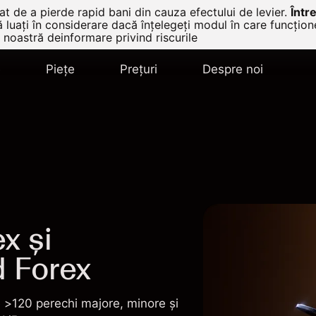
t de a pierde rapid bani din cauza efectului de levier.
Într
ă luați în considerare dacă înțelegeți modul în care funcțio
 noastră deinformare privind riscurile
e
Pieţe
Prețuri
Despre noi
x și
d Forex
 >120 perechi majore, minore și