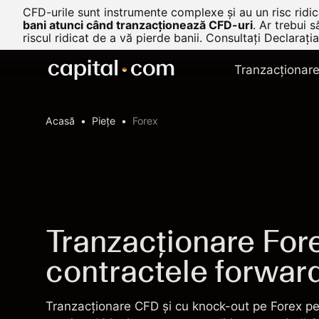
CFD-urile sunt instrumente complexe și au un risc ridica
bani atunci când tranzacționează CFD-uri
.
Ar trebui s
riscul ridicat de a vă pierde banii. Consultați
Declarația
Tranzacționar
Acasă
Pieţe
Forex
Tranzacționare Fore
contractele forwar
Tranzacționare CFD și cu knock-out pe Forex pe