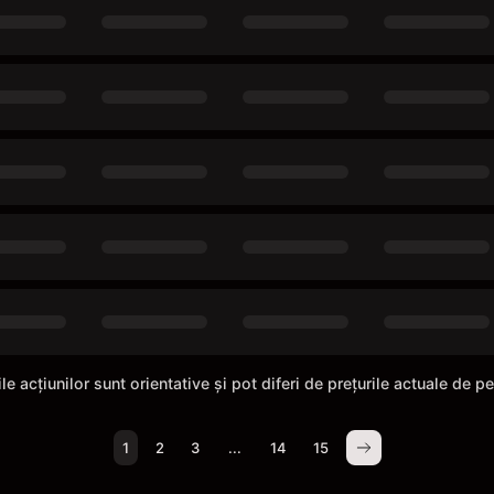
ile acțiunilor sunt orientative și pot diferi de prețurile actuale de pe
1
2
3
...
14
15