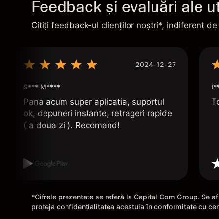
Feedback și evaluări ale uti
Citiți feedback-ul clienților noștri*, indiferent de
2024-12-27
S*** M****
I*
Pana acum super aplicatia, suportul
To
ok, depuneri instante, retrageri rapide
( a doua zi ). Recomand!
*Cifrele prezentate se referă la Capital Com Group. Se afi
proteja confidențialitatea acestuia în conformitate cu ce