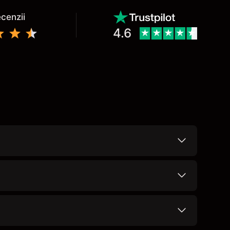
ecenzii
4.6