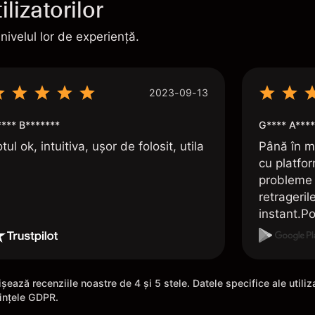
lizatorilor
 nivelul lor de experiență.
2023-09-13
**** B*******
G**** A****
tul ok, intuitiva, ușor de folosit, utila
Până în m
cu platfo
probleme 
retrageril
instant.Po
folosirea 
șează recenziile noastre de 4 și 5 stele. Datele specifice ale utili
rințele GDPR.