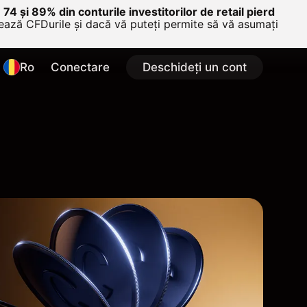
e 74 și 89% din conturile investitorilor de retail pierd
nează CFDurile și dacă vă puteți permite să vă asumați
Ro
Conectare
Deschideți un cont