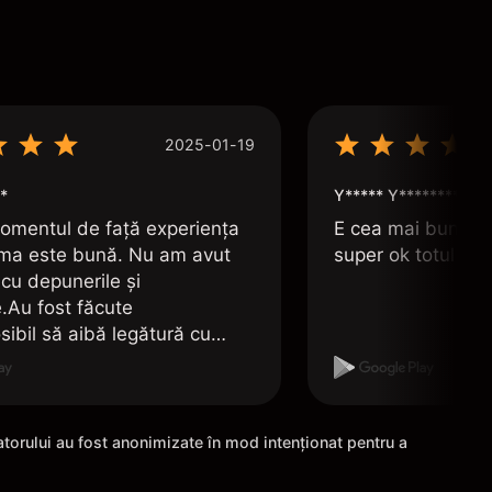
2025-01-19
*
Y***** Y*********
omentul de față experiența
E cea mai bună apl
rma este bună. Nu am avut
super ok totul e î
cu depunerile și
e.Au fost făcute
sibil să aibă legătură cu
unui cont de Revolut.
zatorului au fost anonimizate în mod intenționat pentru a