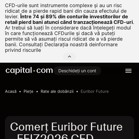
CFD-urile sunt instrumente complexe și au un risc
ridicat de a pierde rapid bani din cauza efectului de
levier.
Între 74 și 89% din conturile investitorilor de
retail pierd bani atunci când tranzacționează CFD-uri
.
Ar trebui să luați în considerare dacă înțelegeți modul
în care funcționează CFDurile și dacă vă puteți
permite să vă asumați riscul ridicat de a vă pierde
banii. Consultați
Declarația noastră deinformare
privind riscurile
Deschideți un cont
Acasă
Pieţe
Rate ale dobânzii
Euribor Future
Comerț Euribor Future
- FEIZ2026 CFD