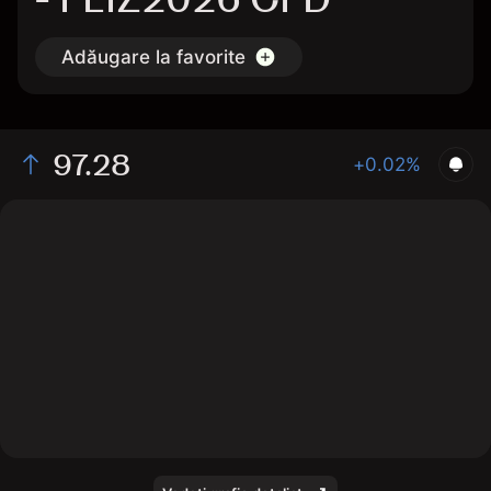
Adăugare la favorite
97.28
+0.02%
The chart shows the FEIZ2026 interest rate price data
over the last 1 day, with a current price of 97.28, a high
of 97.27, and a low of 97.26.