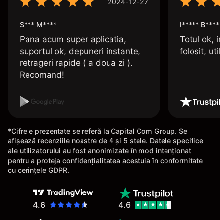
2024-12-27
S*** M****
I***** B****
Pana acum super aplicatia,
Totul ok, i
suportul ok, depuneri instante,
folosit, uti
retrageri rapide ( a doua zi ).
Recomand!
*Cifrele prezentate se referă la Capital Com Group. Se
afișează recenziile noastre de 4 și 5 stele. Datele specifice
ale utilizatorului au fost anonimizate în mod intenționat
pentru a proteja confidențialitatea acestuia în conformitate
cu cerințele GDPR.
4.6
4.6