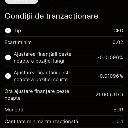
Condiții de tranzacționare
Tip
CFD
Ecart minim
0.02
Această piață financiară este disponibilă
Ajustarea finanțării peste
pentru tranzacționarea CFD-urilor.
-0.01096
%
noapte a poziției lungi
Aflați mai multe despre:
Ajustarea finanțării peste
-0.01096
%
CFD-uri
noapte a poziției scurte
Oră ajustare finanțare peste
21:00
(UTC)
noapte
Monedă
EUR
Marja. Investiția Dvs.
€1,000.00
Ajustare finanțare peste
Cantitate minimă tranzacționată
0.1
-0.01096
noapte