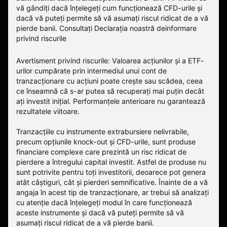
vă gândiți dacă înțelegeți cum funcționează CFD-urile și
dacă vă puteți permite să vă asumați riscul ridicat de a vă
pierde banii.
Consultați
Declarația noastră deinformare
privind riscurile
Avertisment privind riscurile: Valoarea acțiunilor și a ETF-
urilor cumpărate prin intermediul unui cont de
tranzacționare cu acțiuni poate crește sau scădea, ceea
ce înseamnă că s-ar putea să recuperați mai puțin decât
ați investit inițial. Performanțele anterioare nu garantează
rezultatele viitoare.
Tranzacțiile cu instrumente extrabursiere nelivrabile,
precum opțiunile knock-out și CFD-urile, sunt produse
financiare complexe care prezintă un risc ridicat de
pierdere a întregului capital investit. Astfel de produse nu
sunt potrivite pentru toți investitorii, deoarece pot genera
atât câștiguri, cât și pierderi semnificative. Înainte de a vă
angaja în acest tip de tranzacționare, ar trebui să analizați
cu atenție dacă înțelegeți modul în care funcționează
aceste instrumente și dacă vă puteți permite să vă
asumați riscul ridicat de a vă pierde banii.