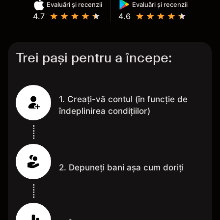
Evaluări și recenzii
Evaluări și recenzii
4.7
4.6
Trei pași pentru a începe:
1. Creați-vă contul (în funcție de
îndeplinirea condițiilor)
2. Depuneți bani așa cum doriți