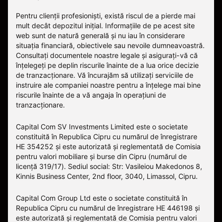
Pentru clienții profesioniști, există riscul de a pierde mai
mult decât depozitul inițial. Informațiile de pe acest site
web sunt de natură generală și nu iau în considerare
situația financiară, obiectivele sau nevoile dumneavoastră.
Consultați documentele noastre legale și asigurați-vă că
înțelegeți pe deplin riscurile înainte de a lua orice decizie
de tranzacționare. Vă încurajăm să utilizați serviciile de
instruire ale companiei noastre pentru a înțelege mai bine
riscurile înainte de a vă angaja în operațiuni de
tranzacționare.
Capital Com SV Investments Limited este o societate
constituită în Republica Cipru cu numărul de înregistrare
HE 354252 și este autorizată și reglementată de Comisia
pentru valori mobiliare și burse din Cipru (numărul de
licență 319/17). Sediul social: Str: Vasileiou Makedonos 8,
Kinnis Business Center, 2nd floor, 3040, Limassol, Cipru.
Capital Com Group Ltd este o societate constituită în
Republica Cipru cu numărul de înregistrare ΗΕ 446198 și
este autorizată și reglementată de Comisia pentru valori