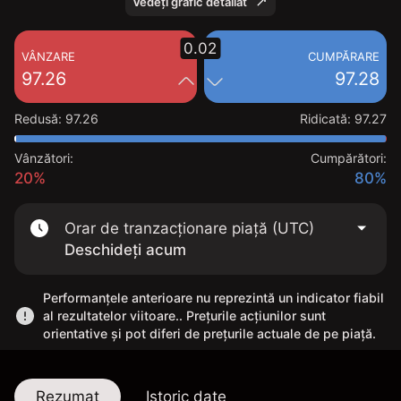
Vedeți grafic detaliat
0.02
VÂNZARE
CUMPĂRARE
97.26
97.28
Redusă
:
97.26
Ridicată
:
97.27
Vânzători:
Cumpărători:
20%
80%
Orar de tranzacționare piață (UTC)
Deschideți acum
Performanțele anterioare nu reprezintă un indicator fiabil
al rezultatelor viitoare.. Prețurile acțiunilor sunt
orientative și pot diferi de prețurile actuale de pe piață.
Rezumat
Istoric date