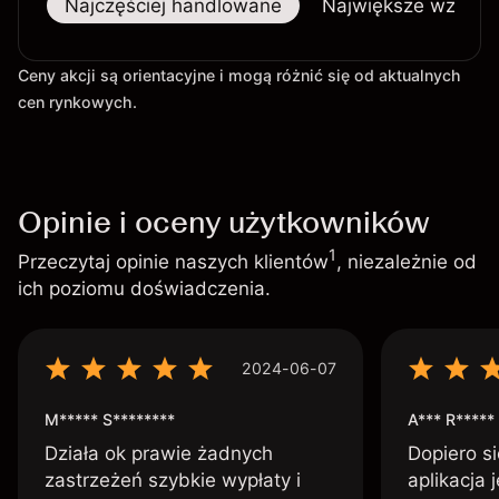
Najczęściej handlowane
Największe wzrost
Ceny akcji są orientacyjne i mogą różnić się od aktualnych
cen rynkowych.
Opinie i oceny użytkowników
1
Przeczytaj opinie naszych klientów
, niezależnie od
ich poziomu doświadczenia.
2024-06-07
M***** S********
A*** R*****
Działa ok prawie żadnych
Dopiero si
zastrzeżeń szybkie wypłaty i
aplikacja 