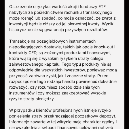
Ostrzeżenie o ryzyku: wartość akcji i funduszy ETF
nabytych za pośrednictwem rachunku transakcyjnego
może rosnąć lub spadać, co może oznaczać, że zwrot z
inwestycji będzie niższy od jej pierwotnej kwoty. Wyniki
historyczne nie są gwarancją przyszłych rezultatów.
Transakcje na pozagiełdowych instrumentach
niepodlegających dostawie, takich jak opcje knock-out i
kontrakty CFD, są złożonymi produktami finansowymi,
które wiążą się z wysokim ryzykiem utraty całego
zainwestowanego kapitału. Tego typu produkty nie są
odpowiednie dla wszystkich inwestorów, ponieważ mogą
przynosić zarówno zyski, jak i znaczne straty. Przed
rozpoczęciem tego rodzaju handlu powinieneś dokładnie
rozważyć, czy rozumiesz sposób działania tych
instrumentów i czy możesz zaakceptować wysokie
ryzyko straty pieniędzy.
W przypadku klientów profesjonalnych istnieje ryzyko
poniesienia straty przekraczającej początkowy depozyt.
Informacje zawarte w tej witrynie mają charakter ogólny i
nie uwzględniają sytuacji finansowej, celów ani potrzeb