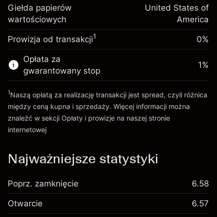
inwestycja
(-$1.08)
Giełda papierów
United States of
pozycji
wartościowych
Opłata overnight za
America
Rozmiar transakcji z dźwignią ~
$5,000.00
-0.000682
utrzymanie pozycji
Środki z dźwigni ~
$4,000.00
%
1
Prowizja od transakcji
0%
Opłaty od pełnej wartości
(-$0.03)
pozycji
Opłata za
Idź do platformy
1
%
Rozmiar transakcji z dźwignią ~
$5,000.00
gwarantowany stop
Środki z dźwigni ~
$4,000.00
1
Naszą opłatą za realizację transakcji jest spread, czyli różnica
między ceną kupna i sprzedaży. Więcej informacji można
Idź do platformy
znaleźć w sekcji
Opłaty i prowizje
na naszej stronie
internetowej
Opłaty i Prowizje
Najważniejsze statystyki
Poprz. zamknięcie
6.58
Otwarcie
6.57