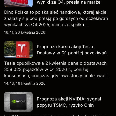
wyniki za Q4, presja na marże
Dino Polska to polska sieć handlowa, której akcje
znalazły się pod presją po gorszych od oczekiwań
wynikach za Q4 2025, mimo że spółka
kontynuowała rozwój sieci sklepów w Q1 2026.
16:41, 26 kwietnia 2026
Wyniki osiągnięte w przeszłości nie są
wiarygodnym wskaźnikiem przyszłych rezultatów.
Prognoza kursu akcji Tesla:
Dostawy w Q1 poniżej oczekiwań
Tesla opublikowała 2 kwietnia dane o dostawach
358 023 pojazdów w Q1 2026 r., poniżej
konsensusu, podczas gdy inwestorzy analizowali
również wzrost zapasów i plany dotyczące
14:43, 16 kwietnia 2026
tańszych modeli EV, w tym nowego SUV-a. Wyniki
osiągnięte w przeszłości nie są wiarygodnym
Prognoza akcji NVIDIA: sygnał
wskaźnikiem przyszłych rezultatów.
popytu TSMC, ryzyko Chin