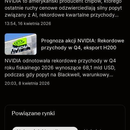
NVIDIA to amerykański producent chipów, którego
ostatnie ruchy cenowe odzwierciedlają silny popyt
związany z AI, rekordowe kwartalne przychody
oraz utrzymującą się niepewność wokół kontroli
13:54, 16 kwietnia 2026
eksportu do Chin. Poznaj cele NVDA od
zewnętrznych analityków.
Prognoza akcji NVIDIA: Rekordowe
przychody w Q4, eksport H200
NVIDIA odnotowała rekordowe przychody w Q4
roku fiskalnego 2026 wynoszące 68,1 mld USD,
podczas gdy popyt na Blackwell, warunkowy
eksport H200 do Chin oraz osłabienie szerszego
20:03, 8 kwietnia 2026
sektora technologicznego nadal kształtują
perspektywy akcji.
Powiązane rynki