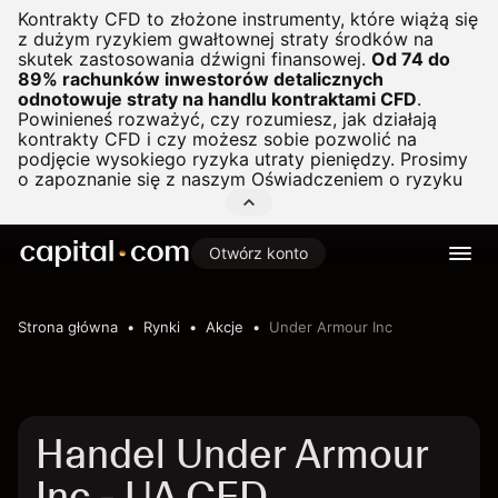
Kontrakty CFD to złożone instrumenty, które wiążą się
z dużym ryzykiem gwałtownej straty środków na
skutek zastosowania dźwigni finansowej.
Od 74 do
89% rachunków inwestorów detalicznych
odnotowuje straty na handlu kontraktami CFD
.
Powinieneś rozważyć, czy rozumiesz, jak działają
kontrakty CFD i czy możesz sobie pozwolić na
podjęcie wysokiego ryzyka utraty pieniędzy. Prosimy
o zapoznanie się z naszym
Oświadczeniem o ryzyku
Otwórz konto
Strona główna
Rynki
Akcje
Under Armour Inc
Handel Under Armour
Inc - UA CFD