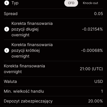
Typ
CFD
Knock-out
Spread
0.05
Ten instrument finansowy jest dostępny do
Korekta finansowania
handlu poprzez CFD i opcje knock-out
pozycji długiej
-0.02154
%
Więcej informacji:
overnight
Kontrakty CFD
Korekta finansowania
Opcje knock-out
pozycji krótkiej
-0.00068
%
overnight
Korekta finansowania
21:00
(UTC)
overnight
Depozyt
Waluta
USD
zabezpieczający. Twoja
$1,000.00
inwestycja
Min. wielkość handlu
1
Opłata overnight za
Depozyt
-0.02154
Depozyt zabezpieczający
utrzymanie pozycji
20.00
%
zabezpieczający. Twoja
$1,000.00
%
Opłaty od pełnej wartości