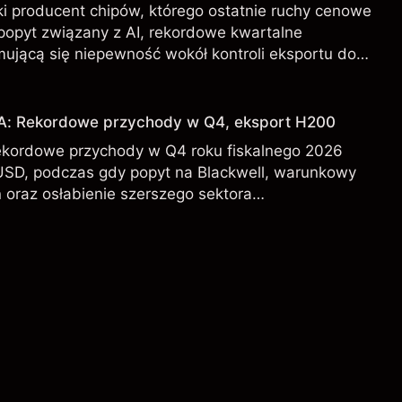
i producent chipów, którego ostatnie ruchy cenowe
 popyt związany z AI, rekordowe kwartalne
mującą się niepewność wokół kontroli eksportu do
DA od zewnętrznych analityków.
IA: Rekordowe przychody w Q4, eksport H200
ekordowe przychody w Q4 roku fiskalnego 2026
USD, podczas gdy popyt na Blackwell, warunkowy
 oraz osłabienie szerszego sektora
l kształtują perspektywy akcji.