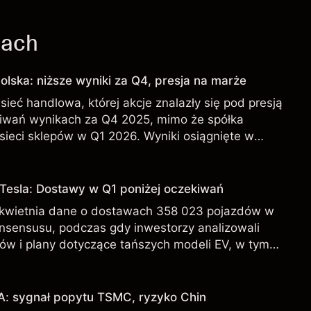
jach
olska: niższe wyniki za Q4, presja na marże
sieć handlowa, której akcje znalazły się pod presją
iwań wynikach za Q4 2025, mimo że spółka
sieci sklepów w Q1 2026. Wyniki osiągnięte w
iarygodnym wskaźnikiem przyszłych rezultatów.
 Tesla: Dostawy w Q1 poniżej oczekiwań
 kwietnia dane o dostawach 358 023 pojazdów w
onsensusu, podczas gdy inwestorzy analizowali
ów i plany dotyczące tańszych modeli EV, w tym
 osiągnięte w przeszłości nie są wiarygodnym
ch rezultatów.
A: sygnał popytu TSMC, ryzyko Chin