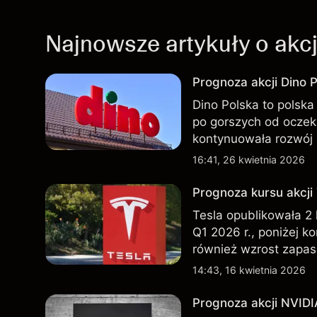
Najnowsze artykuły o akc
Prognoza akcji Dino P
Dino Polska to polska 
po gorszych od oczek
kontynuowała rozwój 
przeszłości nie są w
16:41, 26 kwietnia 2026
Prognoza kursu akcji
Tesla opublikowała 2
Q1 2026 r., poniżej k
również wzrost zapas
nowego SUV-a. Wyniki
14:43, 16 kwietnia 2026
wskaźnikiem przyszły
Prognoza akcji NVIDI