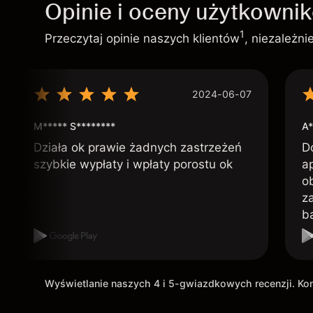
Opinie i oceny użytkowni
1
Przeczytaj opinie naszych klientów
, niezależn
2024-06-07
M***** S********
A*
Działa ok prawie żadnych zastrzeżeń
D
szybkie wypłaty i wpłaty porostu ok
ap
o
z
b
Wyświetlanie naszych 4 i 5-gwiazdkowych recenzji. K