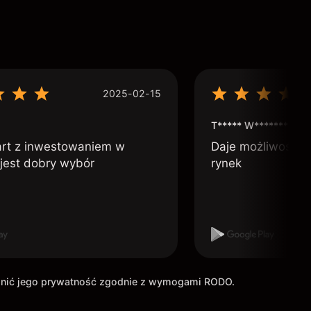
2025-02-15
T***** W***********
art z inwestowaniem w
Daje możliwość po
 jest dobry wybór
rynek
ronić jego prywatność zgodnie z wymogami RODO.