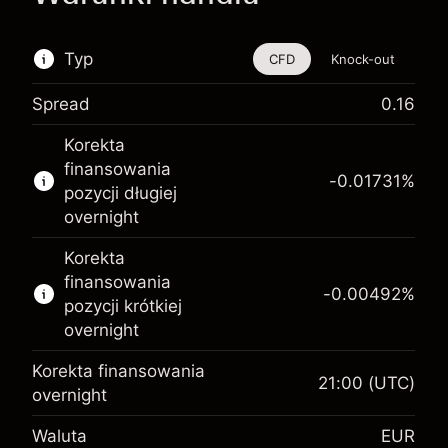
Typ
CFD
Knock-out
Spread
0.16
Ten instrument finansowy jest dostępny do
Korekta
handlu poprzez CFD i opcje knock-out
finansowania
-0.01731
%
Więcej informacji:
pozycji długiej
overnight
Kontrakty CFD
Opcje knock-out
Korekta
finansowania
-0.00492
%
pozycji krótkiej
overnight
Korekta finansowania
21:00
(UTC)
Depozyt zabezpieczający.
overnight
€1,000.00
Twoja inwestycja
Waluta
EUR