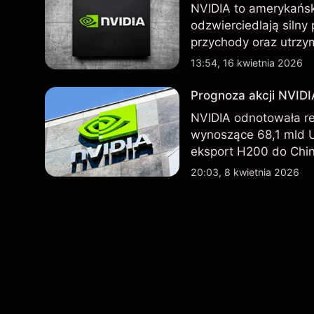
NVIDIA to amerykańsk
odzwierciedlają silny
przychody oraz utrzy
Chin. Poznaj cele NV
13:54, 16 kwietnia 2026
Prognoza akcji NVID
NVIDIA odnotowała r
wynoszące 68,1 mld 
eksport H200 do Chin
technologicznego nada
20:03, 8 kwietnia 2026