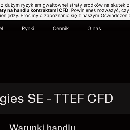
ę z dużym ryzykiem gwałtownej straty środków na skutek z
ty na handlu kontraktami CFD
.
Powinieneś rozważyć, czy 
pieniędzy. Prosimy o zapoznanie się z naszym
Oświadczeni
el
Rynki
Cennik
O nas
rgies SE - TTEF CFD
Warunki handlu