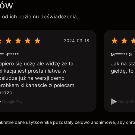
ków
ie od ich poziomu doświadczenia.
2024-03-18
** R*****
M****** G
opiero się uczę ale widzę że ta
Jak na st
likacja jest prosta i łatwa w
giełdę, to
bsłudze już na wersji demo
arobiłem kilkanaście zł polecam
ardzo
onkretne dane użytkownika pozostały celowo anonimowe, aby ch