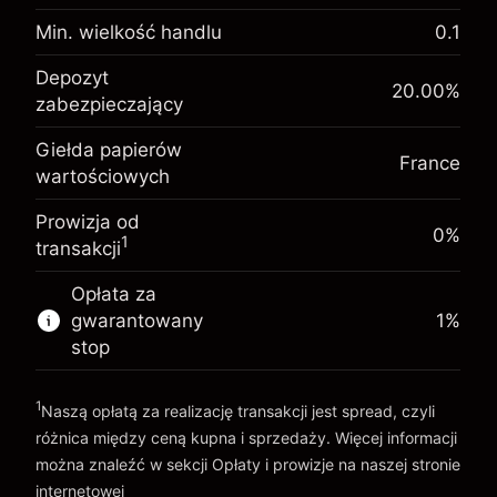
Opłata overnight za
-0.017307
utrzymanie pozycji
Min. wielkość handlu
0.1
%
Opłaty od pełnej wartości
Depozyt zabezpieczający.
(-€0.87)
pozycji
Depozyt
€1,000.00
20.00
%
Twoja inwestycja
zabezpieczający
Rozmiar transakcji z dźwignią ~
€5,000.00
Opłata overnight za
Środki z dźwigni ~
€4,000.00
-0.004915
Giełda papierów
utrzymanie pozycji
France
%
wartościowych
Opłaty od pełnej wartości
(-€0.25)
pozycji
Idź do platformy
Prowizja od
Rozmiar transakcji z dźwignią ~
€5,000.00
0%
1
transakcji
Środki z dźwigni ~
€4,000.00
Opłata za
gwarantowany
1
%
Idź do platformy
stop
1
Naszą opłatą za realizację transakcji jest spread, czyli
różnica między ceną kupna i sprzedaży. Więcej informacji
można znaleźć w sekcji
Opłaty i prowizje
na naszej stronie
internetowej