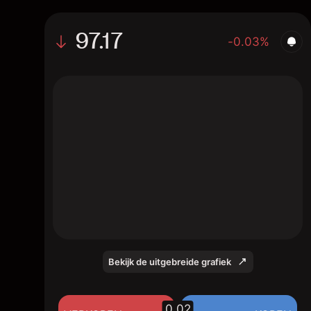
97.17
-0.03%
The chart shows the FEIH2027 interest rate
price data over the last 1 day, with a current
price of 97.17, a high of 97.2, and a low of
97.14.
Bekijk de uitgebreide grafiek
0.02