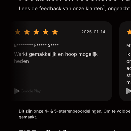
1
Lees de feedback van onze klanten
, ongeacht
2025-01-14
B******** F***** S****
M
Werkt gemakkelijk en hoop mogelijk
Ik
heden
o
a
s
m
p
d
in
h
Dit zijn onze 4- & 5-sterrenbeoordelingen. Om te voldo
gemaakt.
ui
g