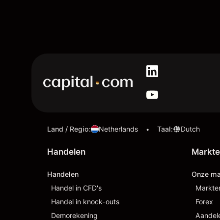
Land / Regio
:
Netherlands
Taal
:
Dutch
•
Handelen
Markt
Handelen
Onze ma
Handel in CFD's
Markte
Handel in knock-outs
Forex
Demorekening
Aandel