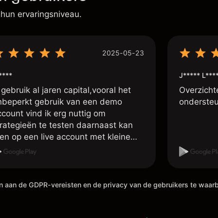
 hun ervaringsniveau.
2025-05-23
****
J***** L***
 gebruik al jaren capital,vooral het
Overzichte
nbeperkt gebruik van een demo
ondersteu
ccount vind ik erg nuttig om
trategieën te testen daarnaast kan
en op een live account met kleine
osities handelen om zo ervaring op te
oen met live traden, ook de vele
stellingen o.a. voor wat betreft de
efboom is handig ,tevens is het laten
en aan de GDPR-vereisten en de privacy van de gebruikers te waa
tbetalen van je winsten erg rap,
ebeurt meestal binnen 4 uur, dan