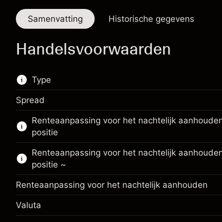
Samenvatting
Historische gegevens
Handelsvoorwaarden
Type
Spread
De handel in CFD's is beschikbaar op deze
Renteaanpassing voor het nachtelijk aanhoude
markt.
positie
Meer informatie over:
Renteaanpassing voor het nachtelijk aanhouden
CFD's
positie ~
Renteaanpassing voor het nachtelijk aanhouden
Valuta