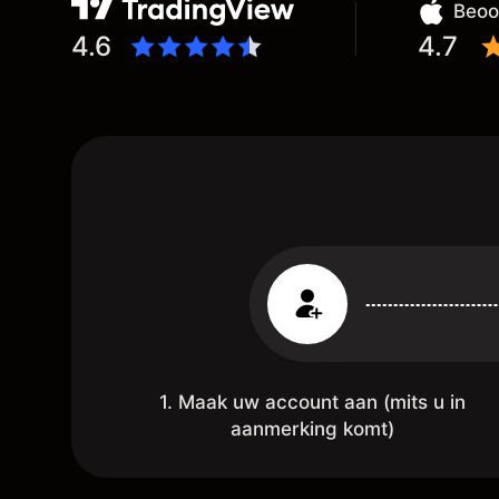
st
Beoo
,
4.6
4.7
1. Maak uw account aan (mits u in
aanmerking komt)