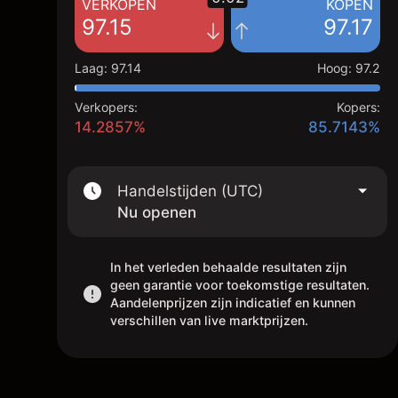
VERKOPEN
KOPEN
97.15
97.17
Laag
:
97.14
Hoog
:
97.2
Verkopers:
Kopers:
14.2857%
85.7143%
Handelstijden (UTC)
Nu openen
In het verleden behaalde resultaten zijn
geen garantie voor toekomstige resultaten.
Aandelenprijzen zijn indicatief en kunnen
verschillen van live marktprijzen.