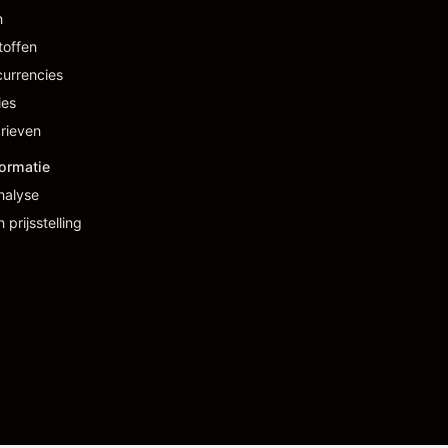
n
toffen
urrencies
ies
rieven
ormatie
nalyse
 prijsstelling