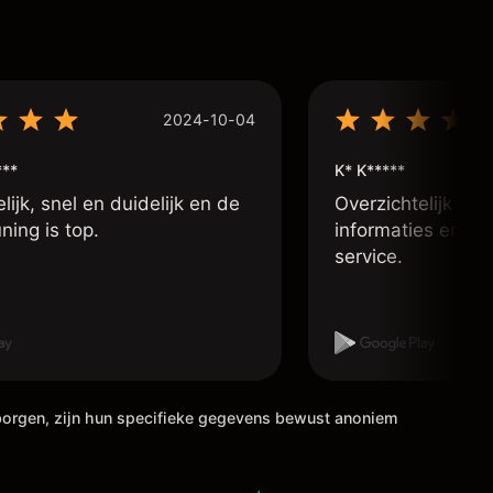
2024-10-04
***
K* K*****
lijk, snel en duidelijk en de
Overzichtelijk app
ning is top.
informaties en go
service.
rborgen, zijn hun specifieke gegevens bewust anoniem