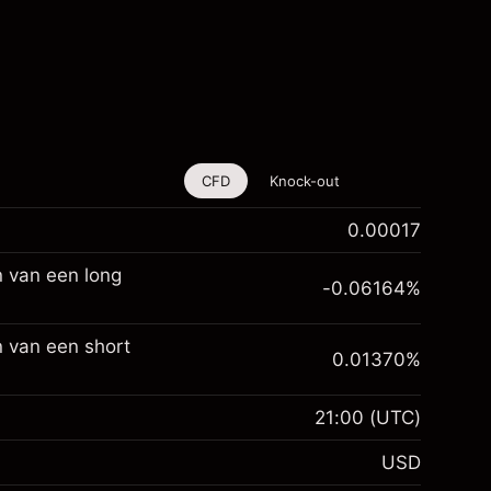
CFD
Knock-out
0.00017
n van een long
-0.06164
%
 van een short
0.01370
%
21:00
(UTC)
USD