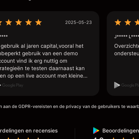
2025-05-23
****
J***** L***
 gebruik al jaren capital,vooral het
Overzichte
nbeperkt gebruik van een demo
ondersteu
ccount vind ik erg nuttig om
trategieën te testen daarnaast kan
en op een live account met kleine
osities handelen om zo ervaring op te
oen met live traden, ook de vele
stellingen o.a. voor wat betreft de
efboom is handig ,tevens is het laten
en aan de GDPR-vereisten en de privacy van de gebruikers te waa
tbetalen van je winsten erg rap,
ebeurt meestal binnen 4 uur, dan
aat het al op je eigen externe wallet
rdelingen en recensies
Beoordelingen