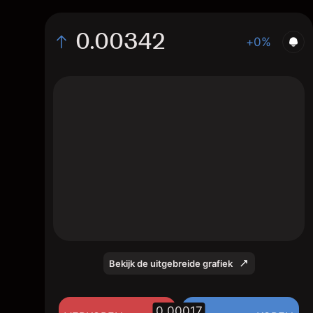
0.00342
+0%
The chart displays the REN/USD price data
over the last 1 day, with a current rate of
0.00342, a high of 0.00334, and a low of
0.00332.
Bekijk de uitgebreide grafiek
0.00017