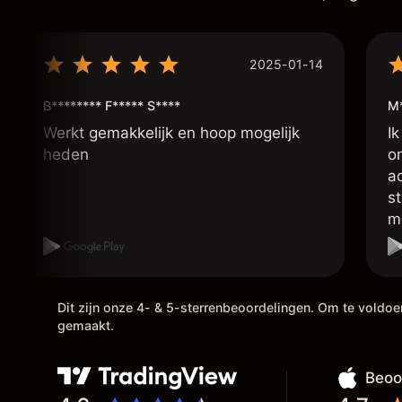
2025-01-14
B******** F***** S****
M
Werkt gemakkelijk en hoop mogelijk
Ik
heden
o
a
s
m
p
d
in
h
Dit zijn onze 4- & 5-sterrenbeoordelingen. Om te voldo
gemaakt.
ui
g
st
Beoo
,