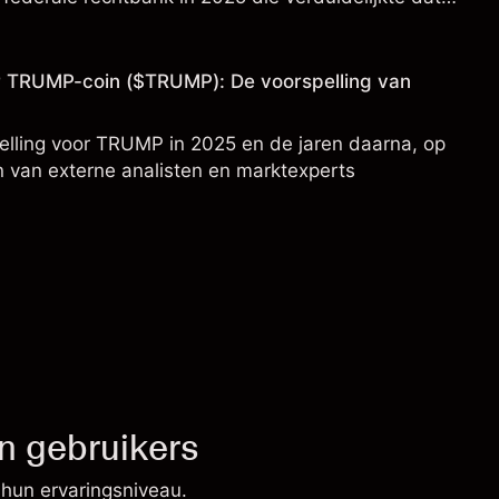
P op publieke beurzen geen effecten zijn.
or TRUMP-coin ($TRUMP): De voorspelling van
elling voor TRUMP in 2025 en de jaren daarna, op
n van externe analisten en marktexperts
n gebruikers
 hun ervaringsniveau.