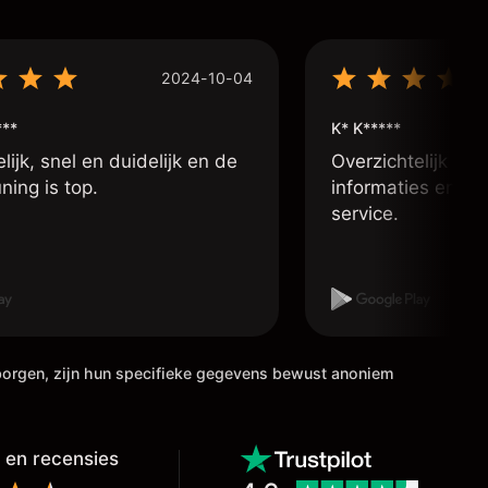
2024-10-04
***
K* K*****
lijk, snel en duidelijk en de
Overzichtelijk app
ning is top.
informaties en go
service.
rborgen, zijn hun specifieke gegevens bewust anoniem
 en recensies