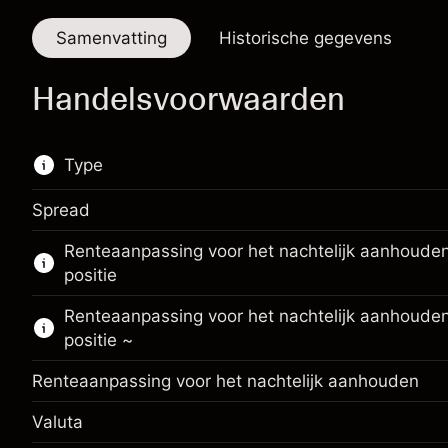
Samenvatting
Historische gegevens
Handelsvoorwaarden
Type
Spread
De handel in CFD's en knock-outs is
Renteaanpassing voor het nachtelijk aanhoude
beschikbaar voor dit financiële instrument.
positie
Meer informatie over:
Renteaanpassing voor het nachtelijk aanhouden
CFD's
positie ~
Knock-outs
Renteaanpassing voor het nachtelijk aanhouden
Valuta