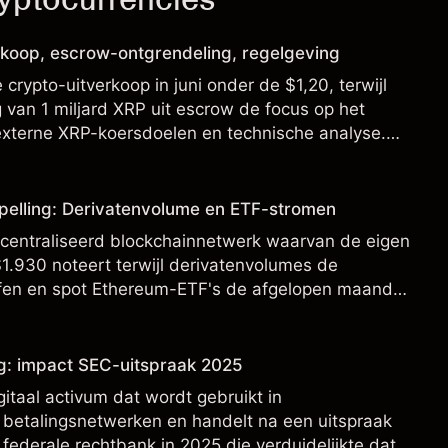
erkoop, escrow-ontgrendeling, regelgeving
crypto-uitverkoop in juni onder de $1,20, terwijl
g van 1 miljard XRP uit escrow de focus op het
 externe XRP-koersdoelen en technische analyse.
jn geen betrouwbare indicator voor toekomstige
pelling: Derivatenvolume en ETF-stromen
centraliseerd blockchainnetwerk waarvan de eigen
1.930 noteert terwijl derivatenvolumes de
reffen en spot Ethereum-ETF's de afgelopen maanden
pporteren.
g: impact SEC-uitspraak 2025
gitaal activum dat wordt gebruikt in
 betalingsnetwerken en handelt na een uitspraak
ederale rechtbank in 2025 die verduidelijkte dat