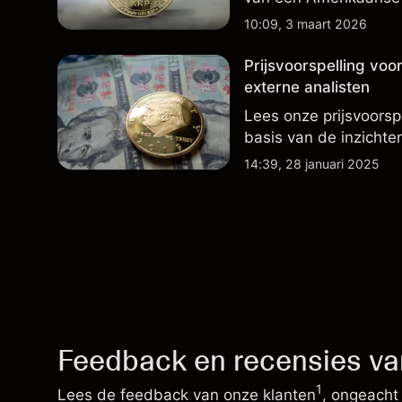
retailverkopen van XR
10:09, 3 maart 2026
Prijsvoorspelling vo
externe analisten
Lees onze prijsvoorsp
basis van de inzichte
14:39, 28 januari 2025
Feedback en recensies va
1
Lees de feedback van onze klanten
, ongeacht