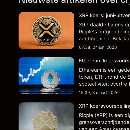
XRP koers: juni-uitv
XRP daalde tijdens de 
Ripple's ontgrendelin
aanbod hield. Bekijk
Eerdere prestaties zi
07:38, 24 juni 2026
resultaten.
Ethereum koersvoors
Ethereum is een gede
token, ETH, rond de $
spotactiviteit overt
gemengde stromen ra
15:39, 3 maart 2026
XRP koersvoorspellin
Ripple (XRP) is een di
grensoverschrijdende
van een Amerikaanse f