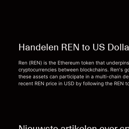
Handelen REN to US Doll
Ren (REN) is the Ethereum token that underpins 
cryptocurrencies between blockchains. Ren's go
these assets can participate in a multi-chain d
recent REN price in USD by following the REN t
Nieuwste artikelen over c