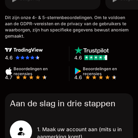
handelen 
doen met 
Dit zijn onze 4- & 5-sterrenbeoordelingen. Om te voldoen
vele inste
aan de GDPR-vereisten en de privacy van de gebruikers te
betreft d
waarborgen, zijn hun specifieke gegevens bewust anoniem
,tevens is
gemaakt.
van je win
meestal b
het al op 
4.6
4.6
,
Beoordelingen en
Beoordelingen en
recensies
recensies
4.7
4.6
Aan de slag in drie stappen
1. Maak uw account aan (mits u in
aanmerking komt)