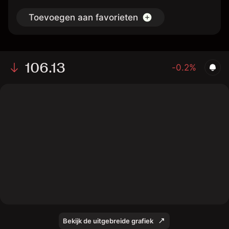
Toevoegen aan favorieten
106.13
-0.2%
The chart shows the FV bond price data over the last 1
day, with a current price of 106.13, a high of 106.32,
and a low of 106.11.
Bekijk de uitgebreide grafiek