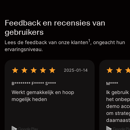
Feedback en recensies van
gebruikers
1
Lees de feedback van onze klanten
, ongeacht hun
ervaringsniveau.
2025-01-14
B******** F***** S****
M****
Werkt gemakkelijk en hoop
Ik gebruik
mogelijk heden
het onbep
demo accou
om strate
daarnaast
account me