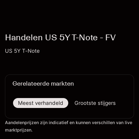
Kosten en tarieven
Handelen US 5Y T-Note - FV
US 5Y T-Note
Gerelateerde markten
Meest verhandeld
Grootste stijgers
Groo
Aandelenprijzen zijn indicatief en kunnen verschillen van live
marktprijzen.