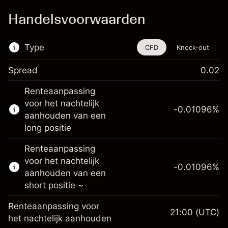
Handelsvoorwaarden
Type
CFD
Knock-out
Spread
0.02
De handel in CFD's en knock-outs is
Renteaanpassing
beschikbaar voor dit financiële instrument.
voor het nachtelijk
-0.01096
%
Meer informatie over:
aanhouden van een
long positie
CFD's
Knock-outs
Renteaanpassing
voor het nachtelijk
-0.01096
%
aanhouden van een
short positie ~
Renteaanpassing voor
21:00
(UTC)
Marge. Uw investering
$1,000.00
het nachtelijk aanhouden