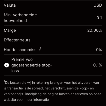
Renteaanpassing voor
-0.01096
Valuta
USD
het nachtelijk aanhouden
%
Kosten voor de volledige
Min. verhandelde
(-$0.55)
waarde van de positie
0.1
hoeveelheid
Marge. Uw investering
$1,000.00
Positiegrootte met hefboom ~
$5,000.00
Renteaanpassing voor
Marge
Bedrag van hefboom ~
$4,000.00
20.00
%
-0.01096
het nachtelijk aanhouden
%
Kosten voor de volledige
Effectenbeurs
(-$0.55)
waarde van de positie
Ga naar het platform
1
Handelscommissie
0%
Positiegrootte met hefboom ~
$5,000.00
Bedrag van hefboom ~
$4,000.00
Premie voor
gegarandeerde stop-
0.1
%
loss
Ga naar het platform
1
De kosten die wij in rekening brengen voor het uitvoeren van
je transactie is de spread, het verschil tussen de koop- en
verkoopprijs. Raadpleeg de pagina
Kosten en tarieven
op onze
website voor meer informatie