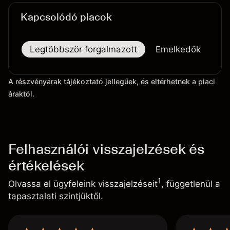
Kapcsolódó piacok
Legtöbbször forgalmazott
Emelkedők
Es
A részvényárak tájékoztató jellegűek, és eltérhetnek a piaci
áraktól.
Felhasználói visszajelzések és
értékelések
1
Olvassa el ügyfeleink visszajelzéseit
, függetlenül a
tapasztalati szintjüktől.