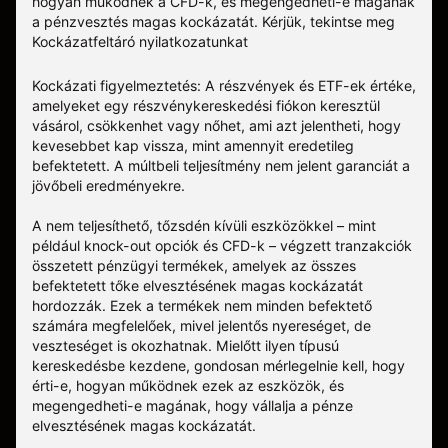
hogyan működnek a CFD-k, és megengedheti-e magának
a pénzvesztés magas kockázatát.
Kérjük, tekintse meg
Kockázatfeltáró nyilatkozatunkat
Kockázati figyelmeztetés: A részvények és ETF-ek értéke,
amelyeket egy részvénykereskedési fiókon keresztül
vásárol, csökkenhet vagy nőhet, ami azt jelentheti, hogy
kevesebbet kap vissza, mint amennyit eredetileg
befektetett. A múltbeli teljesítmény nem jelent garanciát a
jövőbeli eredményekre.
A nem teljesíthető, tőzsdén kívüli eszközökkel – mint
például knock-out opciók és CFD-k – végzett tranzakciók
összetett pénzügyi termékek, amelyek az összes
befektetett tőke elvesztésének magas kockázatát
hordozzák. Ezek a termékek nem minden befektető
számára megfelelőek, mivel jelentős nyereséget, de
veszteséget is okozhatnak. Mielőtt ilyen típusú
kereskedésbe kezdene, gondosan mérlegelnie kell, hogy
érti-e, hogyan működnek ezek az eszközök, és
megengedheti-e magának, hogy vállalja a pénze
elvesztésének magas kockázatát.