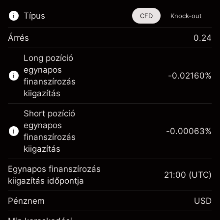
Típus
CFD
Knock-out
Árrés
0.24
Ez a pénzügyi eszköz CFD-ken és Knock-
Long pozíció
outokon keresztül is kereskedhető.
egynapos
-0.02160
%
Bővebb információk:
finanszírozás
kiigazítás
CFD-k
Knock-outok
Short pozíció
egynapos
-0.00063
%
finanszírozás
kiigazítás
Egynapos finanszírozás
21:00
(UTC)
Fedezet. A befektetése
$1,000.00
kiigazítás időpontja
Egynapos finanszírozás
-0.021596
Pénznem
USD
kiigazítás
%
A pozíció teljes értékéből