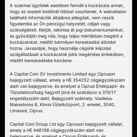
A szakmai ügyfelek esetében fennáll a kockázata annak,
hogy az eredeti betétnél többet veszítenek. A weboldalon
található információk általános jellegűek, nem veszik
figyelembe az Ön pénzügyi helyzetét, céljait vagy
szükségleteit. Kérjük, tekintse át jogi dokumentumainkat,
és győződjön meg róla, hogy teljes mértékben megérti a
kockázatokat, mielőtt bármilyen kereskedési döntést
hozna. Javasoljuk, hogy használja cégünk képzési
szolgáltatásait a kockázatok jobb megértése érdekében,
mielőtt kereskedésbe kezdene.
A Capital Com SV Investments Limited egy Cipruson
bejegyzett vállalat, amely a HE 354252 cégjegyzékszám
alatt van bejegyezve, és amelyet a Ciprusi Értékpapír- és
Tőzsdebizottság hagyott jóvá és szabályoz a 319/17
engedélyszám alatt. Bejegyzett székhely: Vasileiou
Makedonos 8, Kinnis Üzletközpont, 2. emelet, 3040,
Limassol, Ciprus.
Capital Com Group Ltd egy Cipruson bejegyzett vállalat,
amely a ΗΕ 446198 cégjegyzékszám alatt van
bejegyezve, és amelyet a Ciprusi Értékpapír- és