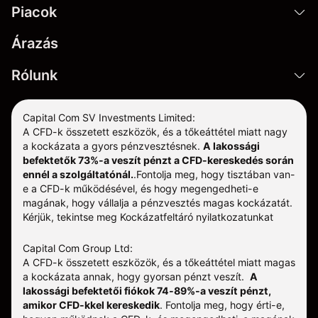
Piacok
Árazás
Rólunk
Capital Com SV Investments Limited:
A CFD-k összetett eszközök, és a tőkeáttétel miatt nagy
a kockázata a gyors pénzvesztésnek.
A lakossági
befektetők 73%-a veszít pénzt a CFD-kereskedés során
ennél a szolgáltatónál.
.
Fontolja meg, hogy tisztában van-
e a CFD-k működésével, és hogy megengedheti-e
magának, hogy vállalja a pénzvesztés magas kockázatát.
Kérjük, tekintse meg
Kockázatfeltáró nyilatkozatunkat
Capital Com Group Ltd:
A CFD-k összetett eszközök, és a tőkeáttétel miatt magas
a kockázata annak, hogy gyorsan pénzt veszít.
A
lakossági befektetői fiókok 74-89%-a veszít pénzt,
amikor CFD-kkel kereskedik
. Fontolja meg, hogy érti-e,