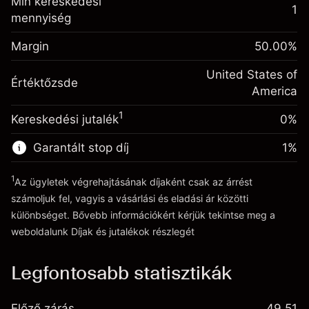
Min kereskedési
(-$0.43)
származó díjak
1
mennyiség
Fedezet. A befektetése
$1,000.00
Ügyletméret tőkeáttétellel ~
$2,000.00
Egynapos finanszírozás
Margin
Tőkeáttételből származó pénz ~
$1,000.00
50.00
%
-0.000626
kiigazítás
%
A pozíció teljes értékéből
United States of
(-$0.01)
Értéktőzsde
származó díjak
Ugrás a platformra
America
Ügyletméret tőkeáttétellel ~
$2,000.00
1
Kereskedési jutalék
0%
Tőkeáttételből származó pénz ~
$1,000.00
Garantált stop díj
1
%
Ugrás a platformra
1
Az ügyletek végrehajtásának díjaként csak az árrést
számoljuk fel, vagyis a vásárlási és eladási ár közötti
különbséget. Bővebb információkért kérjük tekintse meg a
weboldalunk
Díjak és jutalékok
részlegét
Díjak és jutalékokrészlegét
Legfontosabb statisztikák
Előző zárás
49.51