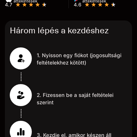
áttekintések
áttekintések
4.7
4.6
Három lépés a kezdéshez
1. Nyisson egy fiókot (jogosultsági
feltételekhez kötött)
2. Fizessen be a saját feltételei
szerint
3. Kezdje el, amikor készen áll