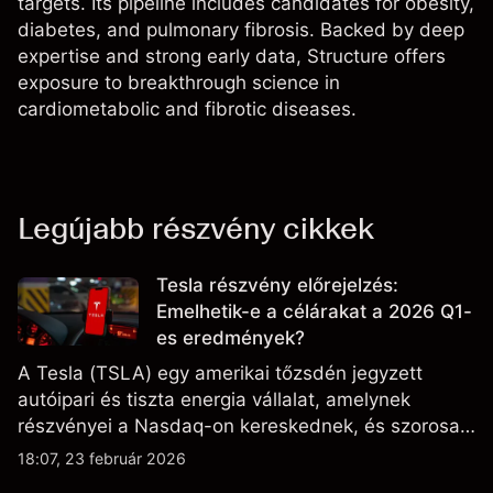
targets. Its pipeline includes candidates for obesity,
diabetes, and pulmonary fibrosis. Backed by deep
expertise and strong early data, Structure offers
exposure to breakthrough science in
cardiometabolic and fibrotic diseases.
Legújabb részvény cikkek
Tesla részvény előrejelzés:
Emelhetik-e a célárakat a 2026 Q1-
es eredmények?
A Tesla (TSLA) egy amerikai tőzsdén jegyzett
autóipari és tiszta energia vállalat, amelynek
részvényei a Nasdaq-on kereskednek, és szorosan
figyelik az eredményteljesítményt, a szállítási
18:07, 23 február 2026
adatokat, valamint a technológiai és gyártási