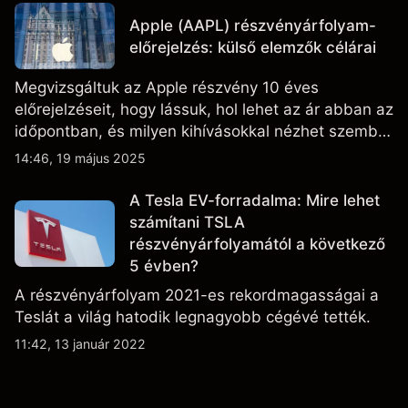
fejleményeket.
Apple (AAPL) részvényárfolyam-
előrejelzés: külső elemzők célárai
Megvizsgáltuk az Apple részvény 10 éves
előrejelzéseit, hogy lássuk, hol lehet az ár abban az
időpontban, és milyen kihívásokkal nézhet szembe
a vállalat.
14:46, 19 május 2025
A Tesla EV-forradalma: Mire lehet
számítani TSLA
részvényárfolyamától a következő
5 évben?
A részvényárfolyam 2021-es rekordmagasságai a
Teslát a világ hatodik legnagyobb cégévé tették.
11:42, 13 január 2022