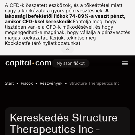
A CFD-k összetett eszközök, és a tőkeáttétel miatt
nagy a kockázata a gyors pénzvesztésnek.
A
lakossági befektetői fiókok 74-89%-a veszít pénzt,
amikor CFD-kkel kereskedik
.
Fontolja meg, hogy
tisztában van-e a CFD-k működésével, és hogy
megengedheti-e magának, hogy vállalja a pénzvesztés
magas kockázatát. Kérjük, tekintse meg
Kockázatfeltáró nyilatkozatunkat
Nyisson fiókot
Start
Piacok
Részvények
Structure Therapeutics Inc
Kereskedés Structure
Therapeutics Inc -