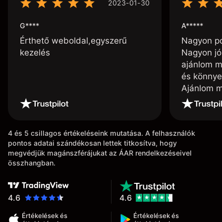
2023-01-30
G****
A*****
Érthető weboldal,egyszerű
Nagyon poz
kezelés
Nagyon jó
ajánlom m
és könnye
Ajánlom m
4 és 5 csillagos értékeléseink mutatása. A felhasználók
pontos adatai szándékosan lettek titkosítva, hogy
megvédjük magánszférájukat az ÁAR rendelkezéseivel
összhangban.
4.6
4.6
Értékelések és
Értékelések és