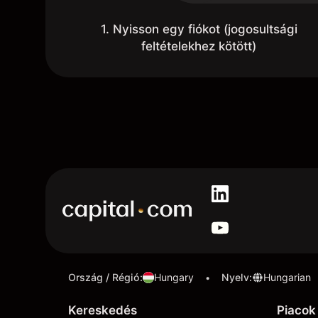
1. Nyisson egy fiókot (jogosultsági
feltételekhez kötött)
Ország / Régió
:
Hungary
Nyelv
:
Hungarian
•
Kereskedés
Piacok