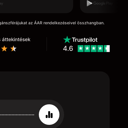
ni, félúton vissza ugrik a
 pontba. Ezt javíthatnák.
agánszférájukat az ÁAR rendelkezéseivel összhangban.
 áttekintések
4.6