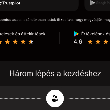
akarom húz
kiindulási
k pontos adatai szándékosan lettek titkosítva, hogy megvédjük m
kelések és áttekintések
Értékelések és
4.6
Három lépés a kezdéshez