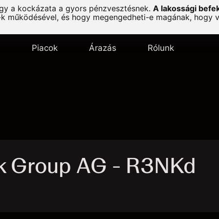
agy a kockázata a gyors pénzvesztésnek.
A lakossági befe
-k működésével, és hogy megengedheti-e magának, hogy vál
s
Piacok
Árazás
Rólunk
k Group AG - R3NKd