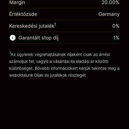
Margin
20.00
%
A pozíció teljes értékéből
(-€0.87)
Egynapos finanszírozás
származó díjak
-0.004915
Értéktőzsde
Germany
kiigazítás
Ügyletméret tőkeáttétellel ~
€5,000.00
%
A pozíció teljes értékéből
Tőkeáttételből származó pénz ~
€4,000.00
1
(-€0.25)
Kereskedési jutalék
0%
származó díjak
Ügyletméret tőkeáttétellel ~
€5,000.00
Garantált stop díj
1
%
Ugrás a platformra
Tőkeáttételből származó pénz ~
€4,000.00
1
Az ügyletek végrehajtásának díjaként csak az árrést
Ugrás a platformra
számoljuk fel, vagyis a vásárlási és eladási ár közötti
különbséget. Bővebb információkért kérjük tekintse meg a
weboldalunk
Díjak és jutalékok
részlegét
Díjak és jutalékokrészlegét