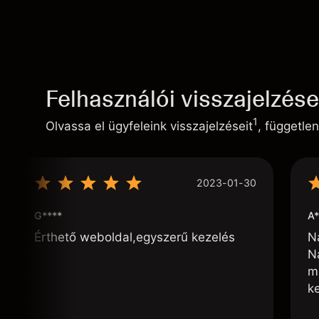
Felhasználói visszajelzés
1
Olvassa el ügyfeleink visszajelzéseit
, független
2023-01-30
G****
A*
Érthető weboldal,egyszerű kezelés
N
N
m
k