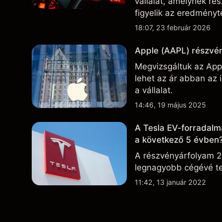
vállalat, amelynek r
figyelik az eredményte
technológiai és gyárt
18:07, 23 február 2026
Apple (AAPL) részvén
Megvizsgáltuk az Appl
lehet az ár abban az
a vállalat.
14:46, 19 május 2025
A Tesla EV-forradalm
a következő 5 évben
A részvényárfolyam 2
legnagyobb cégévé te
11:42, 13 január 2022