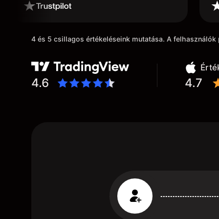
4 és 5 csillagos értékeléseink mutatása. A felhasználó
Érté
4.6
4.7