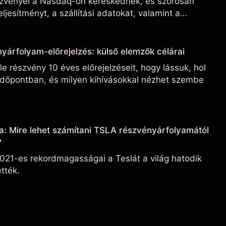
észvényei a Nasdaq-on kereskednek, és szorosan
ljesítményt, a szállítási adatokat, valamint a
ási fejleményeket.
yárfolyam-előrejelzés: külső elemzők célárai
e részvény 10 éves előrejelzéseit, hogy lássuk, hol
 időpontban, és milyen kihívásokkal nézhet szembe
a: Mire lehet számítani TSLA részvényárfolyamától
?
021-es rekordmagasságai a Teslát a világ hatodik
tték.