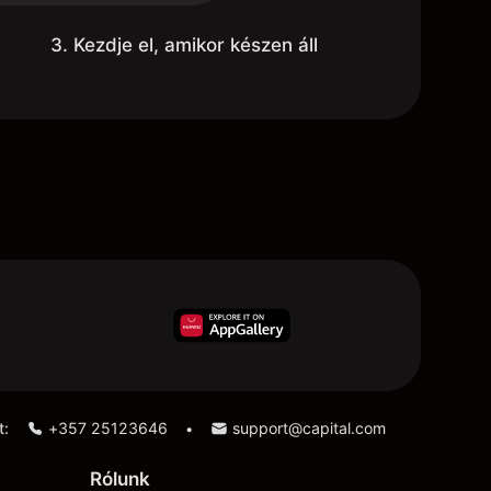
3. Kezdje el, amikor készen áll
t:
+357 25123646
support@capital.com
•
Rólunk