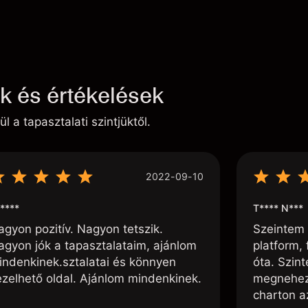
ek és értékelések
ül a tapasztalati szintjüktől.
2022-09-10
****
T**** N***
agyon pozitív. Nagyon tetszik.
Szeintem 
agyon jók a tapasztalataim, ajánlom
platform, 
indenkinek.sztalatai és könnyen
óta. Szin
ezelhető oldal. Ajánlom mindenkinek.
megnehezí
charton az