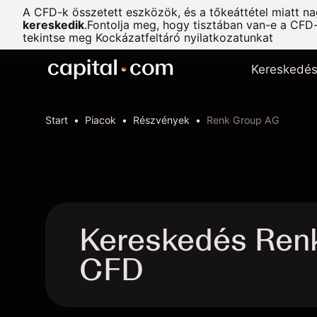
A CFD-k összetett eszközök, és a tőkeáttétel miatt n
kereskedik
.
Fontolja meg, hogy tisztában van-e a CFD
tekintse meg
Kockázatfeltáró nyilatkozatunkat
Kereskedé
Start
Piacok
Részvények
Renk Group AG
Kereskedés Ren
CFD