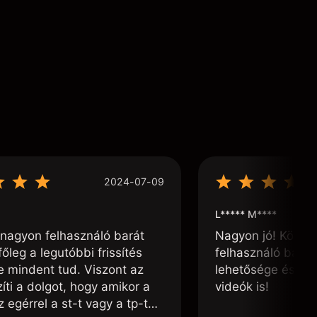
2024-07-09
L***** M****
nagyon felhasználó barát
Nagyon jó! Könnyű
főleg a legutóbbi frissítés
felhasználó barát
te mindent tud. Viszont az
lehetősége és, h
ti a dolgot, hogy amikor a
videók is!
 egérrel a st-t vagy a tp-t