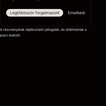
Legtöbbször forgalmazott
Emelkedők
Eső
A részvényárak tájékoztató jellegűek, és eltérhetnek a
piaci áraktól.