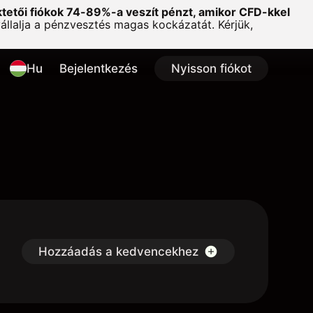
ktetői fiókok 74-89%-a veszít pénzt, amikor CFD-kkel
lalja a pénzvesztés magas kockázatát. Kérjük,
Hu
Bejelentkezés
Nyisson fiókot
Hozzáadás a kedvencekhez