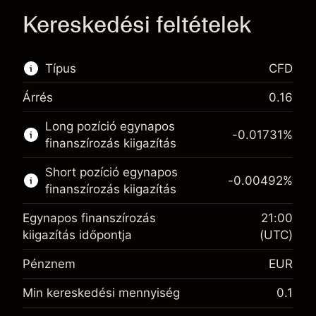
Kereskedési feltételek
Típus
CFD
Árrés
0.16
Ez a pénzügyi piac elérhető CFD kereskedésre.
Long pozíció egynapos
-0.01731
%
Bővebb információk:
finanszírozás kiigazítás
CFD-k
Short pozíció egynapos
-0.00492
%
finanszírozás kiigazítás
Egynapos finanszírozás
21:00
kiigazítás időpontja
(UTC)
Pénznem
EUR
Fedezet. A befektetése
€1,000.00
Egynapos finanszírozás
Min kereskedési mennyiség
0.1
-0.017307
kiigazítás
Fedezet. A befektetése
€1,000.00
%