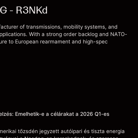
AG - R3NKd
turer of transmissions, mobility systems, and
applications. With a strong order backlog and NATO-
sure to European rearmament and high-spec
elzés: Emelhetik-e a célárakat a 2026 Q1-es
erikai tőzsdén jegyzett autóipari és tiszta energia