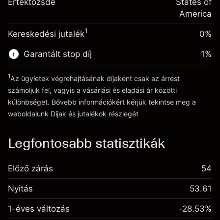
A pozíció teljes értékéből
Értéktőzsde
States of
Tőkeáttételből származó pénz ~
$4,000.00
(-$0.03)
származó díjak
America
Ügyletméret tőkeáttétellel ~
$5,000.00
1
Kereskedési jutalék
0%
Ugrás a platformra
Tőkeáttételből származó pénz ~
$4,000.00
Garantált stop díj
1
%
Ugrás a platformra
1
Az ügyletek végrehajtásának díjaként csak az árrést
számoljuk fel, vagyis a vásárlási és eladási ár közötti
különbséget. Bővebb információkért kérjük tekintse meg a
weboldalunk
Díjak és jutalékok
részlegét
Díjak és jutalékokrészlegét
Legfontosabb statisztikák
Előző zárás
54
Nyitás
53.61
1-éves változás
-28.53%