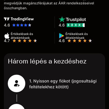
megvédjük magánszférájukat az ÁAR rendelkezéseivel
összhangban.
4.6
4.6
Értékelések és
Értékelések és
áttekintések
áttekintések
4.7
4.6
Három lépés a kezdéshez
1. Nyisson egy fiókot (jogosultsági
feltételekhez kötött)