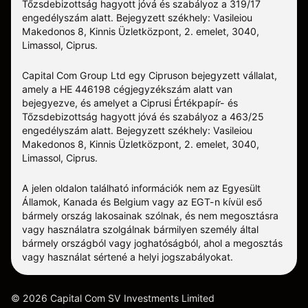
Tőzsdebizottság hagyott jóvá és szabályoz a 319/17
engedélyszám alatt. Bejegyzett székhely: Vasileiou
Makedonos 8, Kinnis Üzletközpont, 2. emelet, 3040,
Limassol, Ciprus.
Capital Com Group Ltd egy Cipruson bejegyzett vállalat,
amely a ΗΕ 446198 cégjegyzékszám alatt van
bejegyezve, és amelyet a Ciprusi Értékpapír- és
Tőzsdebizottság hagyott jóvá és szabályoz a 463/25
engedélyszám alatt. Bejegyzett székhely: Vasileiou
Makedonos 8, Kinnis Üzletközpont, 2. emelet, 3040,
Limassol, Ciprus.
A jelen oldalon található információk nem az Egyesült
Államok, Kanada és Belgium vagy az EGT-n kívül eső
bármely ország lakosainak szólnak, és nem megosztásra
vagy használatra szolgálnak bármilyen személy által
bármely országból vagy joghatóságból, ahol a megosztás
vagy használat sértené a helyi jogszabályokat.
©
2026
Capital Com SV Investments Limited