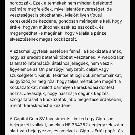
hordozzák. Ezek a termékek nem minden befektető
számára megfelelőek, mivel jelentős nyereséget, de
veszteséget is okozhatnak. Mielőtt ilyen típusú
kereskedésbe kezdene, gondosan mérlegelnie kell, hogy
érti-e, hogyan működnek ezek az eszközök, és
megengedheti-e magának, hogy vállalja a pénze
elvesztésének magas kockázatát.
A szakmai ügyfelek esetében fennáll a kockázata annak,
hogy az eredeti betétnél többet veszítenek. A weboldalon
található információk általános jellegűek, nem veszik
figyelembe az Ön pénzügyi helyzetét, céljait vagy
szükségleteit. Kérjük, tekintse át jogi dokumentumainkat,
és győződjön meg róla, hogy teljes mértékben megérti a
kockázatokat, mielőtt bármilyen kereskedési döntést
hozna. Javasoljuk, hogy használja cégünk képzési
szolgáltatásait a kockázatok jobb megértése érdekében,
mielőtt kereskedésbe kezdene.
A Capital Com SV Investments Limited egy Cipruson
bejegyzett vállalat, amely a HE 354252 cégjegyzékszám
alatt van bejegyezve, és amelyet a Ciprusi Értékpapír- és