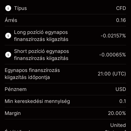
Típus
CFD
Árrés
0.16
Ez a pénzügyi piac elérhető CFD
Long pozíció egynapos
kereskedésre.
-0.02157
%
finanszírozás kiigazítás
Bővebb információk:
Short pozíció egynapos
-0.00065
%
CFD-k
finanszírozás kiigazítás
Egynapos finanszírozás
21:00
(UTC)
kiigazítás időpontja
Pénznem
USD
Fedezet. A befektetése
$1,000.00
Egynapos finanszírozás
Min kereskedési mennyiség
0.1
-0.021568
kiigazítás
Fedezet. A befektetése
$1,000.00
%
A pozíció teljes értékéből
Margin
20.00
%
(-$1.08)
Egynapos finanszírozás
származó díjak
-0.000654
kiigazítás
United
Ügyletméret tőkeáttétellel ~
$5,000.00
%