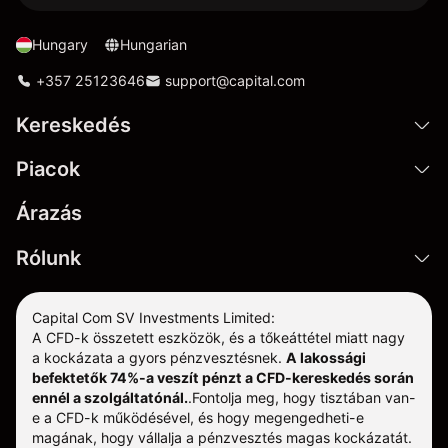
Hungary
Hungarian
+357 25123646
support@capital.com
Kereskedés
Piacok
Árazás
Rólunk
Capital Com SV Investments Limited:
A CFD-k összetett eszközök, és a tőkeáttétel miatt nagy
a kockázata a gyors pénzvesztésnek.
A lakossági
befektetők 74%-a veszít pénzt a CFD-kereskedés során
ennél a szolgáltatónál.
.
Fontolja meg, hogy tisztában van-
e a CFD-k működésével, és hogy megengedheti-e
magának, hogy vállalja a pénzvesztés magas kockázatát.