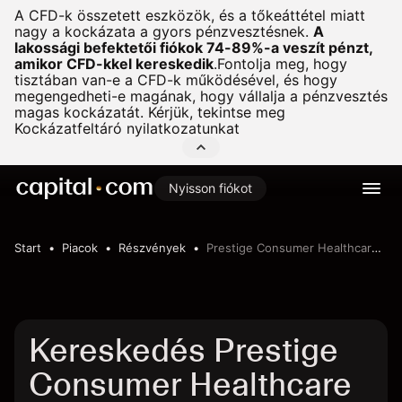
A CFD-k összetett eszközök, és a tőkeáttétel miatt
nagy a kockázata a gyors pénzvesztésnek.
A
lakossági befektetői fiókok 74-89%-a veszít pénzt,
amikor CFD-kkel kereskedik
.
Fontolja meg, hogy
tisztában van-e a CFD-k működésével, és hogy
megengedheti-e magának, hogy vállalja a pénzvesztés
magas kockázatát. Kérjük, tekintse meg
Kockázatfeltáró nyilatkozatunkat
Nyisson fiókot
Start
Piacok
Részvények
Prestige Consumer Healthcare Inc
Kereskedés Prestige
Consumer Healthcare