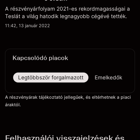
A részvényárfolyam 2021-es rekordmagasságai a
Teslát a világ hatodik legnagyobb cégévé tették.
11:42, 13 január 2022
Kapcsolódó piacok
Legtöbbször forgalmazott
Emelkedők
Es
A részvényárak tájékoztató jellegűek, és eltérhetnek a piaci
áraktól.
Felhasználói visszajelzések és