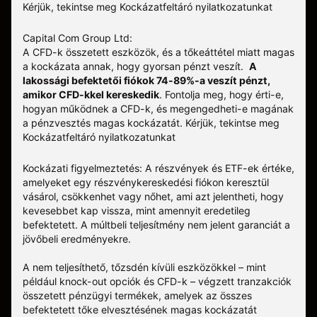
Kérjük, tekintse meg
Kockázatfeltáró nyilatkozatunkat
Capital Com Group Ltd:
A CFD-k összetett eszközök, és a tőkeáttétel miatt magas
a kockázata annak, hogy gyorsan pénzt veszít.
A
lakossági befektetői fiókok 74-89%-a veszít pénzt,
amikor CFD-kkel kereskedik
. Fontolja meg, hogy érti-e,
hogyan működnek a CFD-k, és megengedheti-e magának
a pénzvesztés magas kockázatát.
Kérjük, tekintse meg
Kockázatfeltáró nyilatkozatunkat
Kockázati figyelmeztetés: A részvények és ETF-ek értéke,
amelyeket egy részvénykereskedési fiókon keresztül
vásárol, csökkenhet vagy nőhet, ami azt jelentheti, hogy
kevesebbet kap vissza, mint amennyit eredetileg
befektetett. A múltbeli teljesítmény nem jelent garanciát a
jövőbeli eredményekre.
A nem teljesíthető, tőzsdén kívüli eszközökkel – mint
például knock-out opciók és CFD-k – végzett tranzakciók
összetett pénzügyi termékek, amelyek az összes
befektetett tőke elvesztésének magas kockázatát