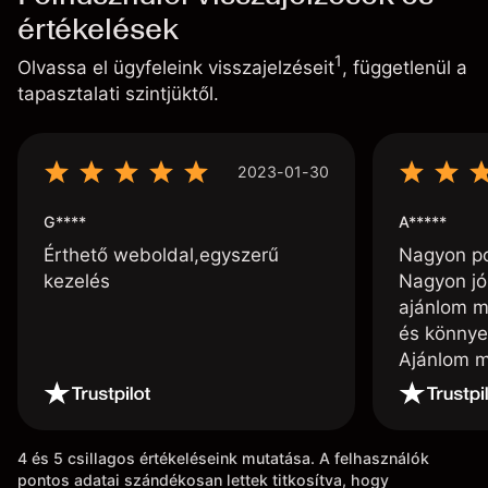
értékelések
1
Olvassa el ügyfeleink visszajelzéseit
, függetlenül a
tapasztalati szintjüktől.
2023-01-30
G****
A*****
Érthető weboldal,egyszerű
Nagyon poz
kezelés
Nagyon jó
ajánlom m
és könnye
Ajánlom m
4 és 5 csillagos értékeléseink mutatása. A felhasználók
pontos adatai szándékosan lettek titkosítva, hogy