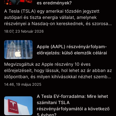
es eredmények?
A Tesla (TSLA) egy amerikai tőzsdén jegyzett
autóipari és tiszta energia vállalat, amelynek
részvényei a Nasdaq-on kereskednek, és szorosan
figyelik az eredményteljesítményt, a szállítási
18:07, 23 február 2026
adatokat, valamint a technológiai és gyártási
fejleményeket.
Apple (AAPL) részvényárfolyam-
előrejelzés: külső elemzők célárai
Megvizsgáltuk az Apple részvény 10 éves
előrejelzéseit, hogy lássuk, hol lehet az ár abban az
időpontban, és milyen kihívásokkal nézhet szembe
a vállalat.
14:46, 19 május 2025
A Tesla EV-forradalma: Mire lehet
számítani TSLA
részvényárfolyamától a következő
5 évben?