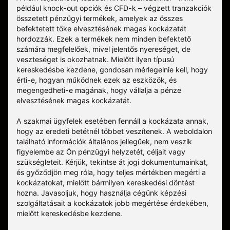
például knock-out opciók és CFD-k – végzett tranzakciók
összetett pénzügyi termékek, amelyek az összes
befektetett tőke elvesztésének magas kockázatát
hordozzák. Ezek a termékek nem minden befektető
számára megfelelőek, mivel jelentős nyereséget, de
veszteséget is okozhatnak. Mielőtt ilyen típusú
kereskedésbe kezdene, gondosan mérlegelnie kell, hogy
érti-e, hogyan működnek ezek az eszközök, és
megengedheti-e magának, hogy vállalja a pénze
elvesztésének magas kockázatát.
A szakmai ügyfelek esetében fennáll a kockázata annak,
hogy az eredeti betétnél többet veszítenek. A weboldalon
található információk általános jellegűek, nem veszik
figyelembe az Ön pénzügyi helyzetét, céljait vagy
szükségleteit. Kérjük, tekintse át jogi dokumentumainkat,
és győződjön meg róla, hogy teljes mértékben megérti a
kockázatokat, mielőtt bármilyen kereskedési döntést
hozna. Javasoljuk, hogy használja cégünk képzési
szolgáltatásait a kockázatok jobb megértése érdekében,
mielőtt kereskedésbe kezdene.