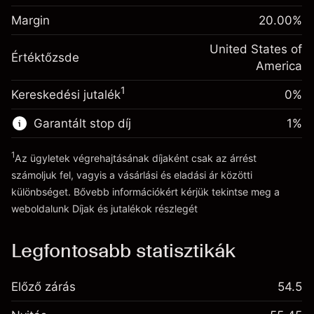
Ügyletméret tőkeáttétellel ~
$5,000.00
Egynapos finanszírozás
Margin
Tőkeáttételből származó pénz ~
$4,000.00
20.00
%
-0.000682
kiigazítás
%
A pozíció teljes értékéből
United States of
(-$0.03)
Értéktőzsde
származó díjak
Ugrás a platformra
America
Ügyletméret tőkeáttétellel ~
$5,000.00
1
Kereskedési jutalék
0%
Tőkeáttételből származó pénz ~
$4,000.00
Garantált stop díj
1
%
Ugrás a platformra
1
Az ügyletek végrehajtásának díjaként csak az árrést
számoljuk fel, vagyis a vásárlási és eladási ár közötti
különbséget. Bővebb információkért kérjük tekintse meg a
weboldalunk
Díjak és jutalékok
részlegét
Díjak és jutalékokrészlegét
Legfontosabb statisztikák
Előző zárás
54.5