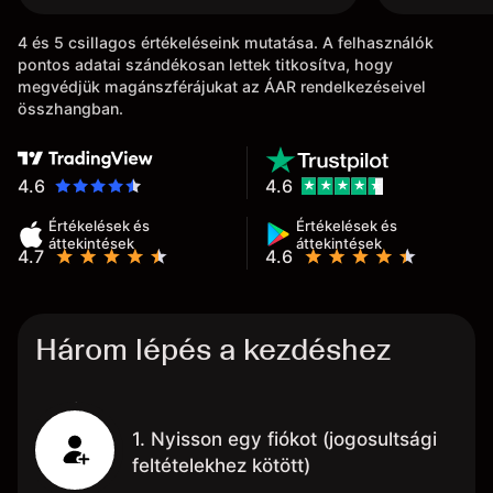
4 és 5 csillagos értékeléseink mutatása. A felhasználók
pontos adatai szándékosan lettek titkosítva, hogy
megvédjük magánszférájukat az ÁAR rendelkezéseivel
összhangban.
4.6
4.6
Értékelések és
Értékelések és
áttekintések
áttekintések
4.7
4.6
Három lépés a kezdéshez
1. Nyisson egy fiókot (jogosultsági
feltételekhez kötött)