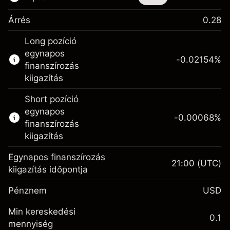
Árrés
0.28
Ez a pénzügyi eszköz CFD-ken és Knock-
Long pozíció
outokon keresztül is kereskedhető.
egynapos
-0.02154
%
Bővebb információk:
finanszírozás
kiigazítás
CFD-k
Knock-outok
Short pozíció
egynapos
-0.00068
%
finanszírozás
kiigazítás
Egynapos finanszírozás
21:00
(UTC)
Fedezet. A befektetése
$1,000.00
kiigazítás időpontja
Egynapos finanszírozás
-0.02154
Pénznem
USD
kiigazítás
%
A pozíció teljes értékéből
Min kereskedési
(-$1.08)
származó díjak
0.1
mennyiség
Fedezet. A befektetése
$1,000.00