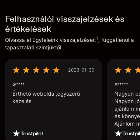
Felhasználói visszajelzések és
értékelések
1
Olvassa el ügyfeleink visszajelzéseit
, függetlenül a
tapasztalati szintjüktől.
2023-01-30
G****
A*****
Érthető weboldal,egyszerű
Nagyon poz
kezelés
Nagyon jó
ajánlom m
és könnye
Ajánlom m