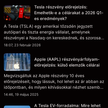
Tesla részvény előrejelzés:
Emelhetik-e a célárakat a 2026 Q1-
es eredmények?
A Tesla (TSLA) egy amerikai tőzsdén jegyzett
autóipari és tiszta energia vállalat, amelynek
részvényei a Nasdaq-on kereskednek, és szorosan
figyelik az eredményteljesítményt, a szállítási
18:07, 23 február 2026
adatokat, valamint a technológiai és gyártási
fejleményeket.
Apple (AAPL) részvényárfolyam-
előrejelzés: külső elemzők célárai
Megvizsgáltuk az Apple részvény 10 éves
előrejelzéseit, hogy lássuk, hol lehet az ár abban az
időpontban, és milyen kihívásokkal nézhet szembe
a vállalat.
14:46, 19 május 2025
A Tesla EV-forradalma: Mire lehet