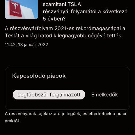
számítani TSLA
részvényárfolyamától a következő
5 évben?
A részvényárfolyam 2021-es rekordmagasságai a
Teslát a világ hatodik legnagyobb cégévé tették.
11:42, 13 január 2022
Kapcsolódó piacok
Legtöbbször forgalmazott
Emelkedők
Es
A részvényárak tájékoztató jellegűek, és eltérhetnek a piaci
áraktól.