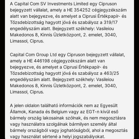
A Capital Com SV Investments Limited egy Cipruson
bejegyzett vállalat, amely a HE 354252 cégjegyzékszám
alatt van bejegyezve, és amelyet a Ciprusi Értékpapír- és
Tőzsdebizottság hagyott jóvá és szabályoz a 319/17
engedélyszám alatt. Bejegyzett székhely: Vasileiou
Makedonos 8, Kinnis Üzletközpont, 2. emelet, 3040,
Limassol, Ciprus.
Capital Com Group Ltd egy Cipruson bejegyzett vállalat,
amely a ΗΕ 446198 cégjegyzékszám alatt van
bejegyezve, és amelyet a Ciprusi Értékpapír- és
Tőzsdebizottság hagyott jóvá és szabályoz a 463/25
engedélyszám alatt. Bejegyzett székhely: Vasileiou
Makedonos 8, Kinnis Üzletközpont, 2. emelet, 3040,
Limassol, Ciprus.
A jelen oldalon található információk nem az Egyesült
Államok, Kanada és Belgium vagy az EGT-n kívül eső
bármely ország lakosainak szólnak, és nem megosztásra
vagy használatra szolgálnak bármilyen személy által
bármely országból vagy joghatóságból, ahol a megosztás
vagy használat sértené a helyi jogszabályokat.