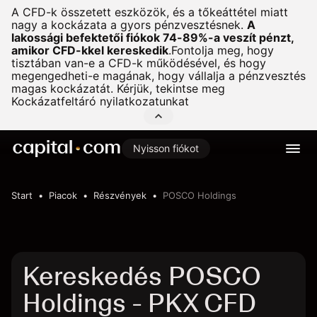
A CFD-k összetett eszközök, és a tőkeáttétel miatt
nagy a kockázata a gyors pénzvesztésnek.
A
lakossági befektetői fiókok 74-89%-a veszít pénzt,
amikor CFD-kkel kereskedik
.
Fontolja meg, hogy
tisztában van-e a CFD-k működésével, és hogy
megengedheti-e magának, hogy vállalja a pénzvesztés
magas kockázatát. Kérjük, tekintse meg
Kockázatfeltáró nyilatkozatunkat
Nyisson fiókot
Start
Piacok
Részvények
POSCO Holdings
Kereskedés POSCO
Holdings - PKX CFD