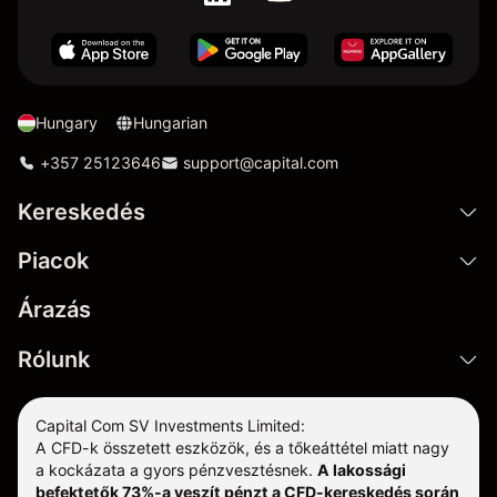
Hungary
Hungarian
+357 25123646
support@capital.com
Kereskedés
Piacok
Árazás
Rólunk
Capital Com SV Investments Limited:
A CFD-k összetett eszközök, és a tőkeáttétel miatt nagy
a kockázata a gyors pénzvesztésnek.
A lakossági
befektetők 73%-a veszít pénzt a CFD-kereskedés során