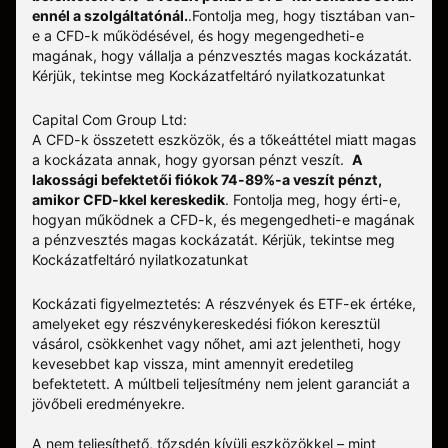
ennél a szolgáltatónál.
.
Fontolja meg, hogy tisztában van-
e a CFD-k működésével, és hogy megengedheti-e
magának, hogy vállalja a pénzvesztés magas kockázatát.
Kérjük, tekintse meg
Kockázatfeltáró nyilatkozatunkat
Capital Com Group Ltd:
A CFD-k összetett eszközök, és a tőkeáttétel miatt magas
a kockázata annak, hogy gyorsan pénzt veszít.
A
lakossági befektetői fiókok 74-89%-a veszít pénzt,
amikor CFD-kkel kereskedik
. Fontolja meg, hogy érti-e,
hogyan működnek a CFD-k, és megengedheti-e magának
a pénzvesztés magas kockázatát.
Kérjük, tekintse meg
Kockázatfeltáró nyilatkozatunkat
Kockázati figyelmeztetés: A részvények és ETF-ek értéke,
amelyeket egy részvénykereskedési fiókon keresztül
vásárol, csökkenhet vagy nőhet, ami azt jelentheti, hogy
kevesebbet kap vissza, mint amennyit eredetileg
befektetett. A múltbeli teljesítmény nem jelent garanciát a
jövőbeli eredményekre.
A nem teljesíthető, tőzsdén kívüli eszközökkel – mint