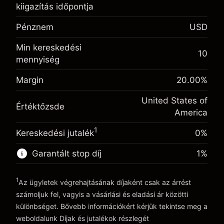
kiigazítás időpontja
Egynapos finanszírozás
-0.02154
kiigazítás
Pénznem
USD
%
A pozíció teljes értékéből
(-$1.08)
származó díjak
Min kereskedési
Fedezet. A befektetése
$1,000.00
10
Ügyletméret tőkeáttétellel ~
$5,000.00
mennyiség
Egynapos finanszírozás
Tőkeáttételből származó pénz ~
$4,000.00
-0.000682
kiigazítás
Margin
20.00
%
%
A pozíció teljes értékéből
(-$0.03)
származó díjak
United States of
Ugrás a platformra
Értéktőzsde
America
Ügyletméret tőkeáttétellel ~
$5,000.00
Tőkeáttételből származó pénz ~
$4,000.00
1
Kereskedési jutalék
0%
Garantált stop díj
1
%
Ugrás a platformra
1
Az ügyletek végrehajtásának díjaként csak az árrést
számoljuk fel, vagyis a vásárlási és eladási ár közötti
különbséget. Bővebb információkért kérjük tekintse meg a
weboldalunk
Díjak és jutalékok
részlegét
Díjak és jutalékokrészlegét