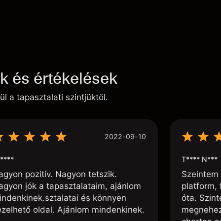
ek és értékelések
ül a tapasztalati szintjüktől.
2022-09-10
****
T**** N***
agyon pozitív. Nagyon tetszik.
Szeintem 
agyon jók a tapasztalataim, ajánlom
platform, 
indenkinek.sztalatai és könnyen
óta. Szin
ezelhető oldal. Ajánlom mindenkinek.
megnehezí