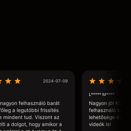
2024-07-09
L***** M****
nagyon felhasználó barát
Nagyon jó! Könnyű
főleg a legutóbbi frissítés
felhasználó barát
te mindent tud. Viszont az
lehetősége és, h
ti a dolgot, hogy amikor a
videók is!