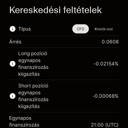
Kereskedési feltételek
Típus
CFD
Knock-out
Árrés
0.0608
Ez a pénzügyi eszköz CFD-ken és Knock-
Long pozíció
outokon keresztül is kereskedhető.
egynapos
-0.02154
%
Bővebb információk:
finanszírozás
kiigazítás
CFD-k
Knock-outok
Short pozíció
egynapos
-0.00068
%
finanszírozás
kiigazítás
Egynapos
Fedezet. A befektetése
$1,000.00
finanszírozás
21:00
(UTC)