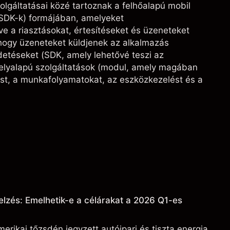
zolgáltatásai közé tartoznak a felhőalapú mobil
(SDK-k) formájában, amelyeket
e a riasztásokat, értesítéseket és üzeneteket
hogy üzeneteket küldjenek az alkalmazás
rdetéseket (SDK, amely lehetővé teszi az
Helyalapú szolgáltatások (modul, amely magában
sést, a munkafolyamatokat, az eszközkezelést és a
elzés: Emelhetik-e a célárakat a 2026 Q1-es
erikai tőzsdén jegyzett autóipari és tiszta energia