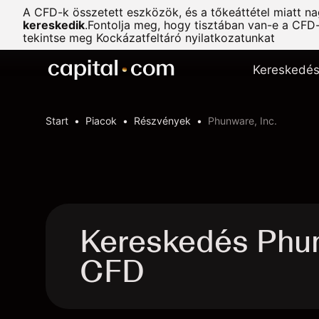
A CFD-k összetett eszközök, és a tőkeáttétel miatt n
kereskedik
.
Fontolja meg, hogy tisztában van-e a CFD
tekintse meg
Kockázatfeltáró nyilatkozatunkat
Kereskedé
Start
Piacok
Részvények
Phunware, Inc.
Kereskedés Phun
CFD