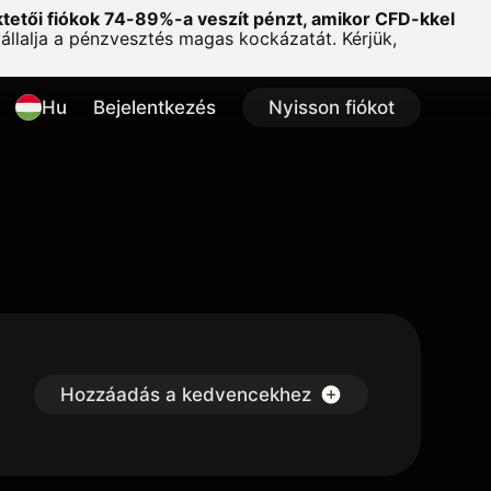
ktetői fiókok 74-89%-a veszít pénzt, amikor CFD-kkel
lalja a pénzvesztés magas kockázatát. Kérjük,
Hu
Bejelentkezés
Nyisson fiókot
Hozzáadás a kedvencekhez