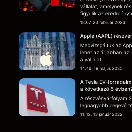
vállalat, amelynek r
figyelik az eredményte
technológiai és gyárt
18:07, 23 február 2026
Apple (AAPL) részvén
Megvizsgáltuk az Appl
lehet az ár abban az
a vállalat.
14:46, 19 május 2025
A Tesla EV-forradalm
a következő 5 évben
A részvényárfolyam 2
legnagyobb cégévé te
11:42, 13 január 2022