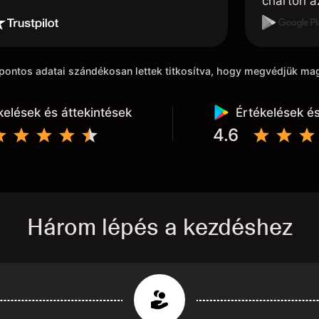
charton az
akarom húz
kiindulási
k pontos adatai szándékosan lettek titkosítva, hogy megvédjük m
kelések és áttekintések
Értékelések és
4.6
Három lépés a kezdéshez