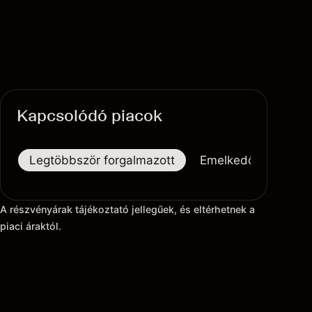
Kapcsolódó piacok
Legtöbbször forgalmazott
Emelkedők
Eső
A részvényárak tájékoztató jellegűek, és eltérhetnek a
piaci áraktól.