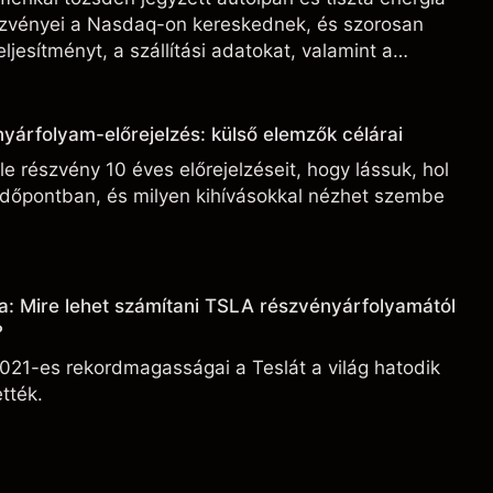
észvényei a Nasdaq-on kereskednek, és szorosan
ljesítményt, a szállítási adatokat, valamint a
ási fejleményeket.
yárfolyam-előrejelzés: külső elemzők célárai
e részvény 10 éves előrejelzéseit, hogy lássuk, hol
 időpontban, és milyen kihívásokkal nézhet szembe
a: Mire lehet számítani TSLA részvényárfolyamától
?
021-es rekordmagasságai a Teslát a világ hatodik
tték.