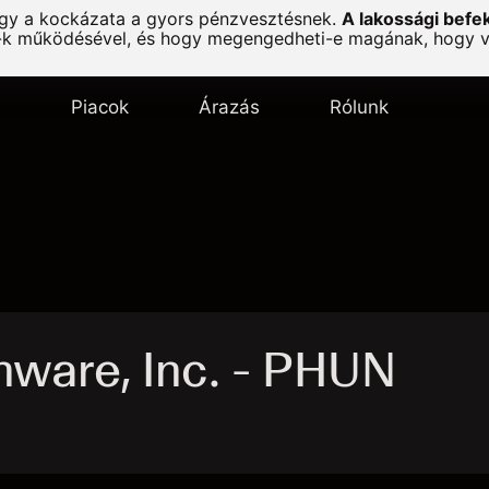
agy a kockázata a gyors pénzvesztésnek.
A lakossági befe
-k működésével, és hogy megengedheti-e magának, hogy vál
s
Piacok
Árazás
Rólunk
ware, Inc. - PHUN