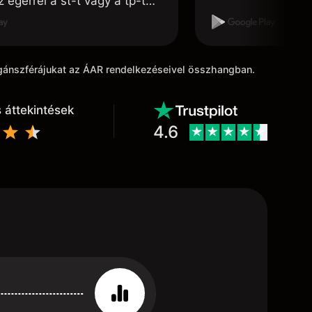
 egérrel a st-t vagy a tp-t
ni, félúton vissza ugrik a
 pontba. Ezt javíthatnák.
agánszférájukat az ÁAR rendelkezéseivel összhangban.
 áttekintések
4.6