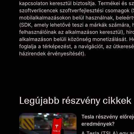
kapcsolaton keresztül biztosítja. Termékei és s
szoftverlicencek szoftverfejlesztési csomagok 
mobilalkalmazásokon belül használnak, beleértv
(SDK, amely lehetővé teszi a márkák számára, 
felhasználóinak az alkalmazáson keresztül), hi
alkalmazáson belüli közönség monetizálását. 
foglalja a térképezést, a navigációt, az útkere
házirendek érvényesítését).
Legújabb részvény cikkek
Tesla részvény előrej
eredmények?
A Tesla (TSLA) egy am