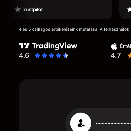
4 és 5 csillagos értékeléseink mutatása. A felhasználó
Érté
4.6
4.7