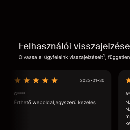
Felhasználói visszajelzés
1
Olvassa el ügyfeleink visszajelzéseit
, független
2023-01-30
G****
A*
Érthető weboldal,egyszerű kezelés
N
N
m
k