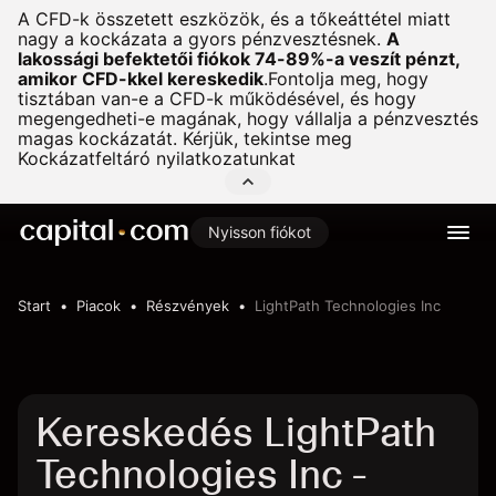
A CFD-k összetett eszközök, és a tőkeáttétel miatt
nagy a kockázata a gyors pénzvesztésnek.
A
lakossági befektetői fiókok 74-89%-a veszít pénzt,
amikor CFD-kkel kereskedik
.
Fontolja meg, hogy
tisztában van-e a CFD-k működésével, és hogy
megengedheti-e magának, hogy vállalja a pénzvesztés
magas kockázatát. Kérjük, tekintse meg
Kockázatfeltáró nyilatkozatunkat
Nyisson fiókot
Start
Piacok
Részvények
LightPath Technologies Inc
Kereskedés LightPath
Technologies Inc -