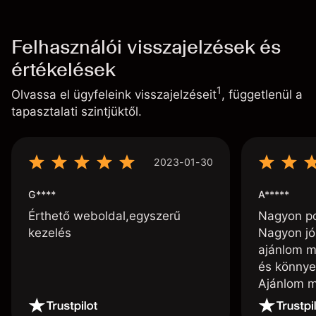
Felhasználói visszajelzések és
értékelések
1
Olvassa el ügyfeleink visszajelzéseit
, függetlenül a
tapasztalati szintjüktől.
2023-01-30
G****
A*****
Érthető weboldal,egyszerű
Nagyon poz
kezelés
Nagyon jó
ajánlom m
és könnye
Ajánlom m