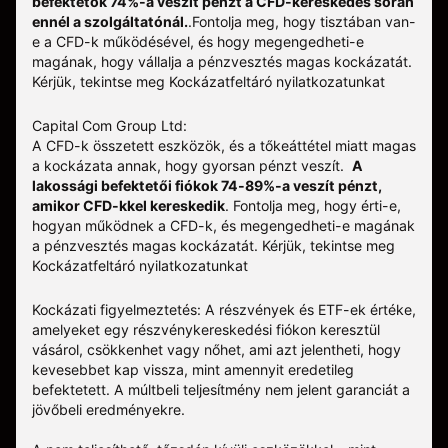
befektetők 74%-a veszít pénzt a CFD-kereskedés során
ennél a szolgáltatónál.
.
Fontolja meg, hogy tisztában van-
e a CFD-k működésével, és hogy megengedheti-e
magának, hogy vállalja a pénzvesztés magas kockázatát.
Kérjük, tekintse meg
Kockázatfeltáró nyilatkozatunkat
Capital Com Group Ltd:
A CFD-k összetett eszközök, és a tőkeáttétel miatt magas
a kockázata annak, hogy gyorsan pénzt veszít.
A
lakossági befektetői fiókok 74-89%-a veszít pénzt,
amikor CFD-kkel kereskedik
. Fontolja meg, hogy érti-e,
hogyan működnek a CFD-k, és megengedheti-e magának
a pénzvesztés magas kockázatát.
Kérjük, tekintse meg
Kockázatfeltáró nyilatkozatunkat
Kockázati figyelmeztetés: A részvények és ETF-ek értéke,
amelyeket egy részvénykereskedési fiókon keresztül
vásárol, csökkenhet vagy nőhet, ami azt jelentheti, hogy
kevesebbet kap vissza, mint amennyit eredetileg
befektetett. A múltbeli teljesítmény nem jelent garanciát a
jövőbeli eredményekre.