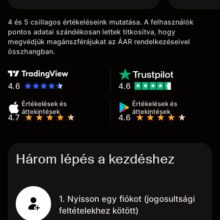
4 és 5 csillagos értékeléseink mutatása. A felhasználók
pontos adatai szándékosan lettek titkosítva, hogy
megvédjük magánszférájukat az ÁAR rendelkezéseivel
összhangban.
4.6
4.6
Értékelések és
Értékelések és
áttekintések
áttekintések
4.7
4.6
Három lépés a kezdéshez
1. Nyisson egy fiókot (jogosultsági
feltételekhez kötött)