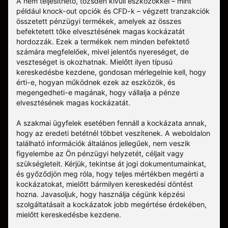
A nem teljesíthető, tőzsdén kívüli eszközökkel – mint
például knock-out opciók és CFD-k – végzett tranzakciók
összetett pénzügyi termékek, amelyek az összes
befektetett tőke elvesztésének magas kockázatát
hordozzák. Ezek a termékek nem minden befektető
számára megfelelőek, mivel jelentős nyereséget, de
veszteséget is okozhatnak. Mielőtt ilyen típusú
kereskedésbe kezdene, gondosan mérlegelnie kell, hogy
érti-e, hogyan működnek ezek az eszközök, és
megengedheti-e magának, hogy vállalja a pénze
elvesztésének magas kockázatát.
A szakmai ügyfelek esetében fennáll a kockázata annak,
hogy az eredeti betétnél többet veszítenek. A weboldalon
található információk általános jellegűek, nem veszik
figyelembe az Ön pénzügyi helyzetét, céljait vagy
szükségleteit. Kérjük, tekintse át jogi dokumentumainkat,
és győződjön meg róla, hogy teljes mértékben megérti a
kockázatokat, mielőtt bármilyen kereskedési döntést
hozna. Javasoljuk, hogy használja cégünk képzési
szolgáltatásait a kockázatok jobb megértése érdekében,
mielőtt kereskedésbe kezdene.