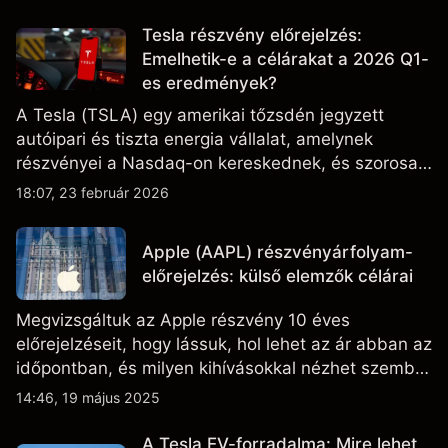
Tesla részvény előrejelzés:
Emelhetik-e a célárakat a 2026 Q1-
es eredmények?
A Tesla (TSLA) egy amerikai tőzsdén jegyzett
autóipari és tiszta energia vállalat, amelynek
részvényei a Nasdaq-on kereskednek, és szorosan
figyelik az eredményteljesítményt, a szállítási
18:07, 23 február 2026
adatokat, valamint a technológiai és gyártási
fejleményeket.
Apple (AAPL) részvényárfolyam-
előrejelzés: külső elemzők célárai
Megvizsgáltuk az Apple részvény 10 éves
előrejelzéseit, hogy lássuk, hol lehet az ár abban az
időpontban, és milyen kihívásokkal nézhet szembe
a vállalat.
14:46, 19 május 2025
A Tesla EV-forradalma: Mire lehet