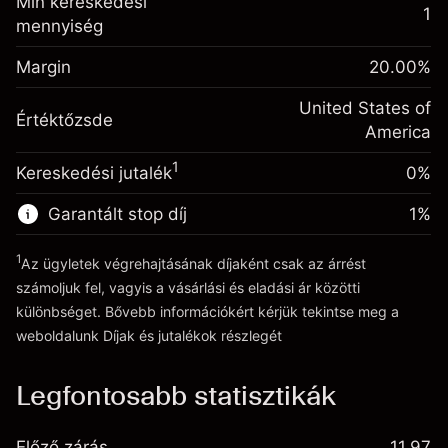
Min kereskedési
(-$1.08)
származó díjak
1
mennyiség
Fedezet. A befektetése
$1,000.00
Ügyletméret tőkeáttétellel ~
$5,000.00
Egynapos finanszírozás
Margin
Tőkeáttételből származó pénz ~
$4,000.00
20.00
%
-0.000654
kiigazítás
%
A pozíció teljes értékéből
United States of
(-$0.03)
Értéktőzsde
származó díjak
Ugrás a platformra
America
Ügyletméret tőkeáttétellel ~
$5,000.00
1
Kereskedési jutalék
0%
Tőkeáttételből származó pénz ~
$4,000.00
Garantált stop díj
1
%
Ugrás a platformra
1
Az ügyletek végrehajtásának díjaként csak az árrést
számoljuk fel, vagyis a vásárlási és eladási ár közötti
különbséget. Bővebb információkért kérjük tekintse meg a
weboldalunk
Díjak és jutalékok
részlegét
Díjak és jutalékokrészlegét
Legfontosabb statisztikák
Előző zárás
11.97