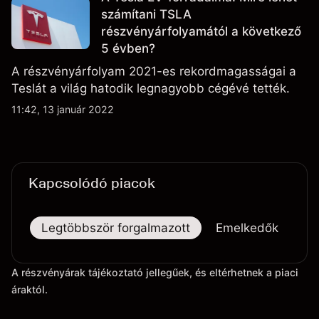
számítani TSLA
részvényárfolyamától a következő
5 évben?
A részvényárfolyam 2021-es rekordmagasságai a
Teslát a világ hatodik legnagyobb cégévé tették.
11:42, 13 január 2022
Kapcsolódó piacok
Legtöbbször forgalmazott
Emelkedők
Es
A részvényárak tájékoztató jellegűek, és eltérhetnek a piaci
áraktól.