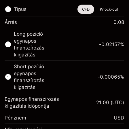
Típus
CFD
Knock-out
Árrés
0.08
Ez a pénzügyi eszköz CFD-ken és Knock-
Long pozíció
outokon keresztül is kereskedhető.
egynapos
-0.02157
%
Bővebb információk:
finanszírozás
kiigazítás
CFD-k
Knock-outok
Short pozíció
egynapos
-0.00065
%
finanszírozás
kiigazítás
Egynapos finanszírozás
21:00
(UTC)
Fedezet. A befektetése
$1,000.00
kiigazítás időpontja
Egynapos finanszírozás
-0.021568
Pénznem
USD
kiigazítás
%
A pozíció teljes értékéből