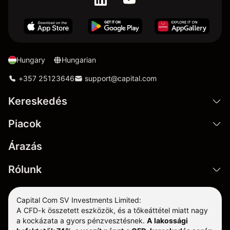
Hungary
Hungarian
+357 25123646
support@capital.com
Kereskedés
Piacok
Árazás
Rólunk
Capital Com SV Investments Limited:
A CFD-k összetett eszközök, és a tőkeáttétel miatt nagy
a kockázata a gyors pénzvesztésnek.
A lakossági