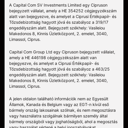
A Capital Com SV Investments Limited egy Cipruson
bejegyzett vállalat, amely a HE 354252 cégjegyzékszám
alatt van bejegyezve, és amelyet a Ciprusi Értékpapír- és
Tőzsdebizottság hagyott jóvá és szabályoz a 319/17
engedélyszám alatt. Bejegyzett székhely: Vasileiou
Makedonos 8, Kinnis Üzletközpont, 2. emelet, 3040,
Limassol, Ciprus.
Capital Com Group Ltd egy Cipruson bejegyzett vállalat,
amely a ΗΕ 446198 cégjegyzékszám alatt van
bejegyezve, és amelyet a Ciprusi Értékpapír- és
Tőzsdebizottság hagyott jóvá és szabályoz a 463/25
engedélyszám alatt. Bejegyzett székhely: Vasileiou
Makedonos 8, Kinnis Üzletközpont, 2. emelet, 3040,
Limassol, Ciprus.
A jelen oldalon található információk nem az Egyesült
Államok, Kanada és Belgium vagy az EGT-n kívül eső
bármely ország lakosainak szólnak, és nem megosztásra
vagy használatra szolgálnak bármilyen személy által
bármely országból vagy joghatóságból, ahol a megosztás
vagy használat sértené a helyi jogszabályokat.