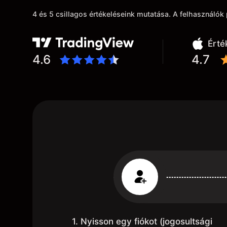
4 és 5 csillagos értékeléseink mutatása. A felhasználó
Érté
4.6
4.7
1. Nyisson egy fiókot (jogosultsági