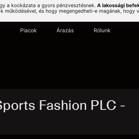
agy a kockázata a gyors pénzvesztésnek.
A lakossági befe
-k működésével, és hogy megengedheti-e magának, hogy vál
s
Piacok
Árazás
Rólunk
ports Fashion PLC -