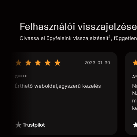
Felhasználói visszajelzés
1
Olvassa el ügyfeleink visszajelzéseit
, független
2023-01-30
G****
A*
Érthető weboldal,egyszerű kezelés
N
N
m
k