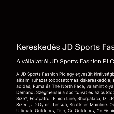
Kereskedés JD Sports Fas
A vállalatról JD Sports Fashion PL
A JD Sports Fashion Plc egy egyesült királyság
alkalmi ruházat többcsatornás kiskereskedője, a
adidas, Puma és The North Face, valamint olyan
Demand. Szegmensei a sportdivat és az outdoor.
Size?, Footpatrol, Finish Line, Shorpalaca, DTLR
Sizeer, JD Gyms, Tessuti, Scotts és Mainline. O
Ultimate Outdoors, Tiso, Go Outdoors, Go Fish