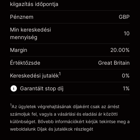
kiigazítás időpontja
Egynapos finanszírozás
-0.021271
kiigazítás
Pénznem
GBP
%
A pozíció teljes értékéből
(-£1.06)
származó díjak
Min kereskedési
Fedezet. A befektetése
£1,000.00
10
Ügyletméret tőkeáttétellel ~
£5,000.00
mennyiség
Egynapos finanszírozás
Tőkeáttételből származó pénz ~
£4,000.00
-0.000647
kiigazítás
Margin
20.00
%
%
A pozíció teljes értékéből
(-£0.03)
származó díjak
Értéktőzsde
Great Britain
Ugrás a platformra
Ügyletméret tőkeáttétellel ~
£5,000.00
1
Kereskedési jutalék
0%
Tőkeáttételből származó pénz ~
£4,000.00
Garantált stop díj
1
%
Ugrás a platformra
1
Az ügyletek végrehajtásának díjaként csak az árrést
számoljuk fel, vagyis a vásárlási és eladási ár közötti
különbséget. Bővebb információkért kérjük tekintse meg a
weboldalunk
Díjak és jutalékok
részlegét
Díjak és jutalékokrészlegét