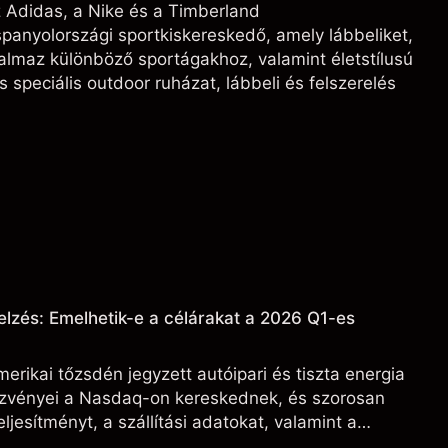
z Adidas, a Nike és a Timberland
spanyolországi sportkiskereskedő, amely lábbeliket,
galmaz különböző sportágakhoz, valamint életstílusú
 speciális outdoor ruházat, lábbeli és felszerelés
elzés: Emelhetik-e a célárakat a 2026 Q1-es
erikai tőzsdén jegyzett autóipari és tiszta energia
észvényei a Nasdaq-on kereskednek, és szorosan
ljesítményt, a szállítási adatokat, valamint a
ási fejleményeket.