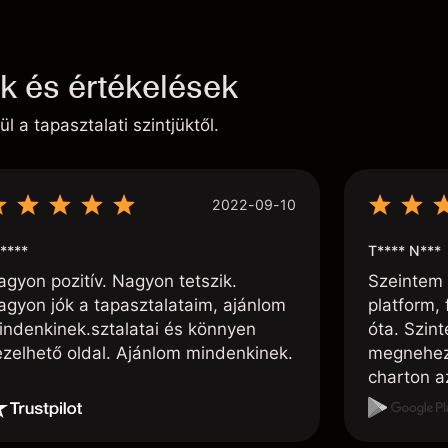
ek és értékelések
ül a tapasztalati szintjüktől.
2022-09-10
****
T**** N***
agyon pozitív. Nagyon tetszik.
Szeintem 
agyon jók a tapasztalataim, ajánlom
platform, 
indenkinek.sztalatai és könnyen
óta. Szin
ezelhető oldal. Ajánlom mindenkinek.
megnehezí
charton az
akarom húz
kiindulási