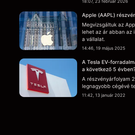
18:07, 23 február 2026
Apple (AAPL) részvén
Megvizsgáltuk az Appl
lehet az ár abban az
a vállalat.
14:46, 19 május 2025
A Tesla EV-forradalm
a következő 5 évben
A részvényárfolyam 2
legnagyobb cégévé te
11:42, 13 január 2022