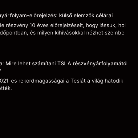
yárfolyam-előrejelzés: külső elemzők célárai
e részvény 10 éves előrejelzéseit, hogy lássuk, hol
 időpontban, és milyen kihívásokkal nézhet szembe
a: Mire lehet számítani TSLA részvényárfolyamától
?
021-es rekordmagasságai a Teslát a világ hatodik
tték.