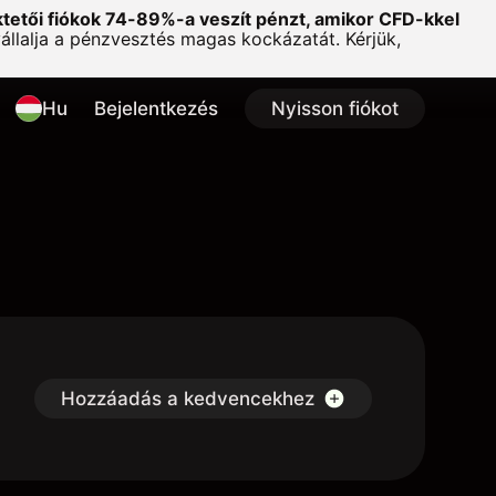
ktetői fiókok 74-89%-a veszít pénzt, amikor CFD-kkel
lalja a pénzvesztés magas kockázatát. Kérjük,
Hu
Bejelentkezés
Nyisson fiókot
Hozzáadás a kedvencekhez