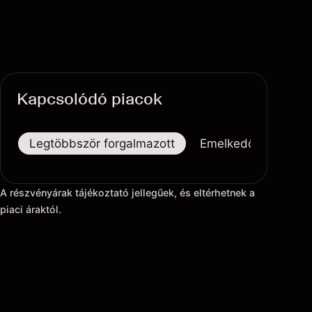
Kapcsolódó piacok
Legtöbbször forgalmazott
Emelkedők
Eső
A részvényárak tájékoztató jellegűek, és eltérhetnek a
piaci áraktól.