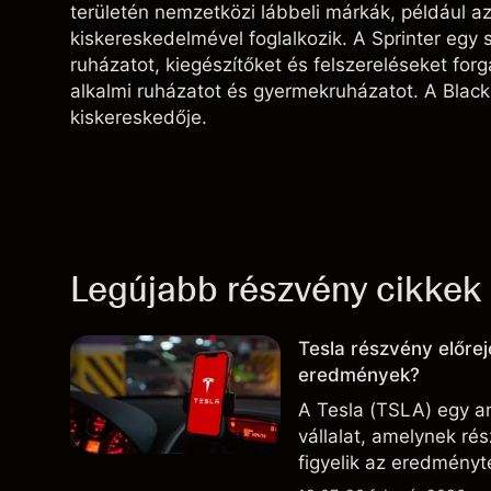
területén nemzetközi lábbeli márkák, például a
kiskereskedelmével foglalkozik. A Sprinter egy 
ruházatot, kiegészítőket és felszereléseket for
alkalmi ruházatot és gyermekruházatot. A Blacks
kiskereskedője.
Legújabb részvény cikkek
Tesla részvény előrej
eredmények?
A Tesla (TSLA) egy am
vállalat, amelynek r
figyelik az eredményte
technológiai és gyárt