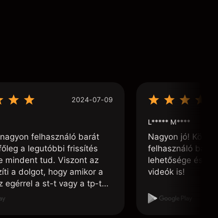
2024-07-09
L***** M****
nagyon felhasználó barát
Nagyon jó! Könnyű
főleg a legutóbbi frissítés
felhasználó barát
te mindent tud. Viszont az
lehetősége és, h
ti a dolgot, hogy amikor a
videók is!
 egérrel a st-t vagy a tp-t
ni, félúton vissza ugrik a
 pontba. Ezt javíthatnák.