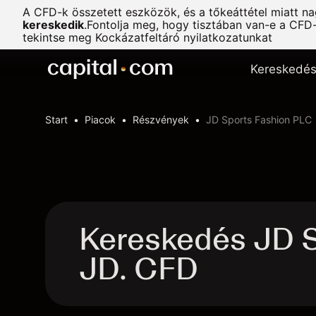
A CFD-k összetett eszközök, és a tőkeáttétel miatt n
kereskedik
.
Fontolja meg, hogy tisztában van-e a CFD
tekintse meg
Kockázatfeltáró nyilatkozatunkat
Kereskedé
Start
Piacok
Részvények
JD Sports Fashion PLC
Kereskedés JD S
JD. CFD