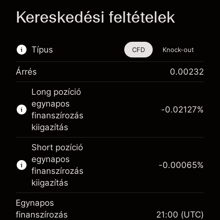
Kereskedési feltételek
Típus
CFD
Knock-out
Árrés
0.00232
Ez a pénzügyi eszköz CFD-ken és Knock-
Long pozíció
outokon keresztül is kereskedhető.
egynapos
-0.02127
%
Bővebb információk:
finanszírozás
kiigazítás
CFD-k
Knock-outok
Short pozíció
egynapos
-0.00065
%
finanszírozás
kiigazítás
Egynapos
Fedezet. A befektetése
£1,000.00
finanszírozás
21:00
(UTC)