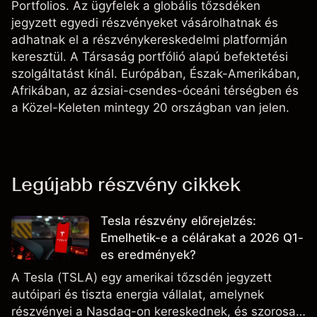
Portfolios. Az ügyfelek a globális tőzsdéken
jegyzett egyedi részvényeket vásárolhatnak és
adhatnak el a részvénykereskedelmi platformján
keresztül. A Társaság portfólió alapú befektetési
szolgáltatást kínál. Európában, Észak-Amerikában,
Afrikában, az ázsiai-csendes-óceáni térségben és
a Közel-Keleten mintegy 20 országban van jelen.
Legújabb részvény cikkek
Tesla részvény előrejelzés:
Emelhetik-e a célárakat a 2026 Q1-
es eredmények?
A Tesla (TSLA) egy amerikai tőzsdén jegyzett
autóipari és tiszta energia vállalat, amelynek
részvényei a Nasdaq-on kereskednek, és szorosan