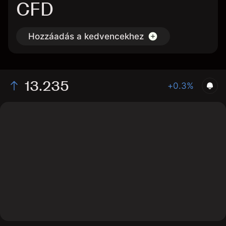
CFD
Hozzáadás a kedvencekhez
13.235
+0.3%
The chart shows the IGG stock price data over the last
1 day, with a current price of 13.235, a high of 13.215,
and a low of 13.125.