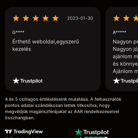
2023-01-30
G****
A*****
Érthető weboldal,egyszerű
Nagyon poz
kezelés
Nagyon jó
ajánlom m
és könnye
Ajánlom m
4 és 5 csillagos értékeléseink mutatása. A felhasználók
pontos adatai szándékosan lettek titkosítva, hogy
megvédjük magánszférájukat az ÁAR rendelkezéseivel
összhangban.