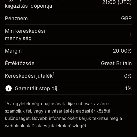
21:00
(UTC)
Fedezet. A befektetése
£1,000.00
kiigazítás időpontja
Egynapos finanszírozás
-0.021271
Pénznem
GBP
kiigazítás
%
A pozíció teljes értékéből
Min kereskedési
(-£1.06)
származó díjak
1
mennyiség
Fedezet. A befektetése
£1,000.00
Ügyletméret tőkeáttétellel ~
£5,000.00
Egynapos finanszírozás
Margin
Tőkeáttételből származó pénz ~
£4,000.00
20.00
%
-0.000647
kiigazítás
%
A pozíció teljes értékéből
Értéktőzsde
Great Britain
(-£0.03)
származó díjak
Ugrás a platformra
1
Kereskedési jutalék
0%
Ügyletméret tőkeáttétellel ~
£5,000.00
Tőkeáttételből származó pénz ~
£4,000.00
Garantált stop díj
1
%
1
Az ügyletek végrehajtásának díjaként csak az árrést
Ugrás a platformra
számoljuk fel, vagyis a vásárlási és eladási ár közötti
különbséget. Bővebb információkért kérjük tekintse meg a
weboldalunk
Díjak és jutalékok
részlegét
Díjak és jutalékokrészlegét