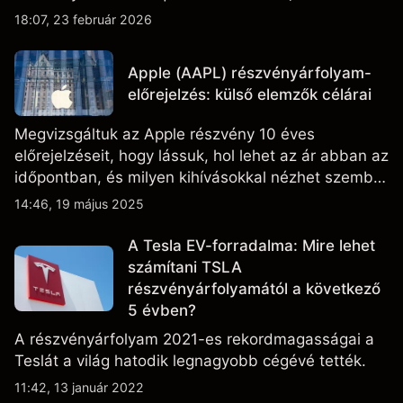
figyelik az eredményteljesítményt, a szállítási
18:07, 23 február 2026
adatokat, valamint a technológiai és gyártási
fejleményeket.
Apple (AAPL) részvényárfolyam-
előrejelzés: külső elemzők célárai
Megvizsgáltuk az Apple részvény 10 éves
előrejelzéseit, hogy lássuk, hol lehet az ár abban az
időpontban, és milyen kihívásokkal nézhet szembe
a vállalat.
14:46, 19 május 2025
A Tesla EV-forradalma: Mire lehet
számítani TSLA
részvényárfolyamától a következő
5 évben?
A részvényárfolyam 2021-es rekordmagasságai a
Teslát a világ hatodik legnagyobb cégévé tették.
11:42, 13 január 2022