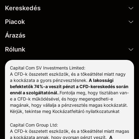
Kereskedés
Piacok
Árazás
Rólunk
Capital Com SV Investments Limited:
A CFD-k összetett eszközök, és a tőkeáttétel miatt nagy
a kockázata a gyors pénzvesztésnek.
A lakossági
befektetők 74%-a veszít pénzt a CFD-kereskedés során
ennél a szolgáltatónál.
.
Fontolja meg, hogy tisztában van-
e a CFD-k működésével, és hogy megengedheti-e
magának, hogy vállalja a pénzvesztés magas kockázatát.
Kérjük, tekintse meg
Kockázatfeltáró nyilatkozatunkat
Capital Com Group Ltd:
A CFD-k összetett eszközök, és a tőkeáttétel miatt magas
a kockázata annak, hogy gyorsan pénzt veszít.
A