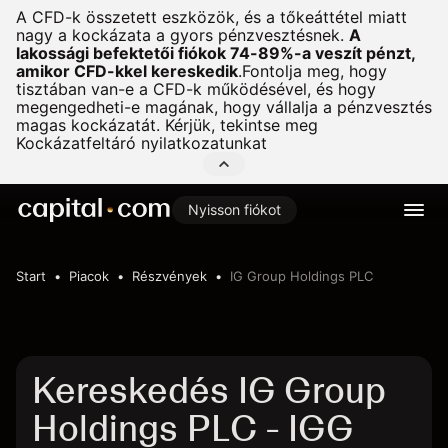
A CFD-k összetett eszközök, és a tőkeáttétel miatt
nagy a kockázata a gyors pénzvesztésnek.
A
lakossági befektetői fiókok 74-89%-a veszít pénzt,
amikor CFD-kkel kereskedik
.
Fontolja meg, hogy
tisztában van-e a CFD-k működésével, és hogy
megengedheti-e magának, hogy vállalja a pénzvesztés
magas kockázatát. Kérjük, tekintse meg
Kockázatfeltáró nyilatkozatunkat
Nyisson fiókot
Start
Piacok
Részvények
IG Group Holdings PLC
Kereskedés IG Group
Holdings PLC - IGG