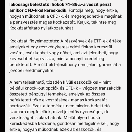
lakossági befektetői fiókok 74-89%-a veszít pénzt,
amikor CFD-kkel kereskedik
. Fontolja meg, hogy érti-e,
hogyan működnek a CFD-k, és megengedheti-e magának
a pénzvesztés magas kockázatát.
Kérjük, tekintse meg
Kockázatfeltáró nyilatkozatunkat
Kockázati figyelmeztetés: A részvények és ETF-ek értéke,
amelyeket egy részvénykereskedési fiókon keresztül
vásárol, csökkenhet vagy nőhet, ami azt jelentheti, hogy
kevesebbet kap vissza, mint amennyit eredetileg
befektetett. A múltbeli teljesítmény nem jelent garanciát a
jövőbeli eredményekre.
A nem teljesíthető, tőzsdén kívüli eszközökkel – mint
például knock-out opciók és CFD-k – végzett tranzakciók
összetett pénzügyi termékek, amelyek az összes
befektetett tőke elvesztésének magas kockázatát
hordozzák. Ezek a termékek nem minden befektető
számára megfelelőek, mivel jelentős nyereséget, de
veszteséget is okozhatnak. Mielőtt ilyen típusú
kereskedésbe kezdene, gondosan mérlegelnie kell, hogy
érti-e, hogyan működnek ezek az eszközök, és