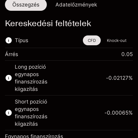
Összegzés
Adatelőzmények
Kereskedési feltételek
Típus
CFD
Knock-out
Árrés
0.05
Ez a pénzügyi eszköz CFD-ken és Knock-
Long pozíció
outokon keresztül is kereskedhető.
egynapos
-0.02127
%
Bővebb információk:
finanszírozás
kiigazítás
CFD-k
Knock-outok
Short pozíció
egynapos
-0.00065
%
finanszírozás
kiigazítás
Egynapos finanszírozás