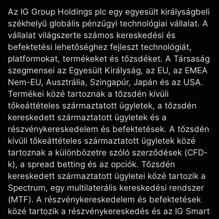
Az IG Group Holdings plc egy egyesült királyságbeli
székhelyű globális pénzügyi technológiai vállalat. A
vállalat világszerte számos kereskedési és
befektetési lehetőséghez fejleszt technológiát,
platformokat, termékeket és tőzsdéket. A Társaság
szegmensei az Egyesült Királyság, az EU, az EMEA
Nem-EU, Ausztrália, Szingapúr, Japán és az USA.
Termékei közé tartoznak a tőzsdén kívüli
tőkeáttételes származtatott ügyletek, a tőzsdén
kereskedett származtatott ügyletek és a
részvénykereskedelem és befektetések. A tőzsdén
kívüli tőkeáttételes származtatott ügyletek közé
tartoznak a különbözetre szóló szerződések (CFD-
k), a spread betting és az opciók. Tőzsdén
kereskedett származtatott ügyletei közé tartozik a
Spectrum, egy multilaterális kereskedési rendszer
(MTF). A részvénykereskedelem és befektetések
közé tartozik a részvénykereskedés és az IG Smart