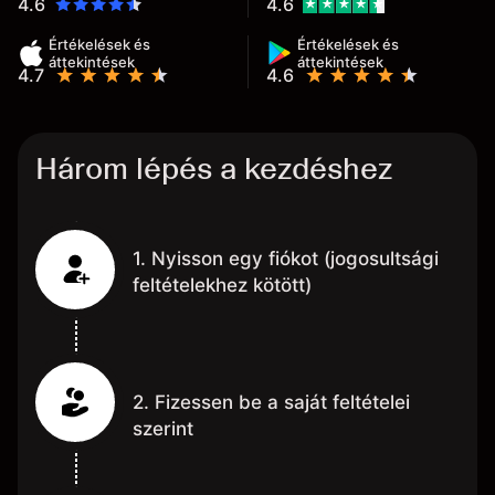
4.6
4.6
Értékelések és
Értékelések és
áttekintések
áttekintések
4.7
4.6
Három lépés a kezdéshez
1. Nyisson egy fiókot (jogosultsági
feltételekhez kötött)
2. Fizessen be a saját feltételei
szerint