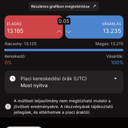
Részletes grafikon megtekintése
0.05
ELADÁS
VÁSÁRLÁS
13.185
13.235
Alacsony
:
13.125
Magas
:
13.215
Kereskedő:
Vásárlók:
0%
100%
Piaci kereskedési órák (UTC)
Most nyitva
A múltbeli teljesítmény nem megbízható mutató a
jövőbeli eredményekre. A részvényárak tájékoztató
jellegűek, és eltérhetnek a piaci áraktól.