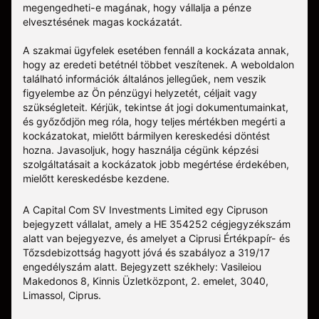
megengedheti-e magának, hogy vállalja a pénze
elvesztésének magas kockázatát.
A szakmai ügyfelek esetében fennáll a kockázata annak,
hogy az eredeti betétnél többet veszítenek. A weboldalon
található információk általános jellegűek, nem veszik
figyelembe az Ön pénzügyi helyzetét, céljait vagy
szükségleteit. Kérjük, tekintse át jogi dokumentumainkat,
és győződjön meg róla, hogy teljes mértékben megérti a
kockázatokat, mielőtt bármilyen kereskedési döntést
hozna. Javasoljuk, hogy használja cégünk képzési
szolgáltatásait a kockázatok jobb megértése érdekében,
mielőtt kereskedésbe kezdene.
A Capital Com SV Investments Limited egy Cipruson
bejegyzett vállalat, amely a HE 354252 cégjegyzékszám
alatt van bejegyezve, és amelyet a Ciprusi Értékpapír- és
Tőzsdebizottság hagyott jóvá és szabályoz a 319/17
engedélyszám alatt. Bejegyzett székhely: Vasileiou
Makedonos 8, Kinnis Üzletközpont, 2. emelet, 3040,
Limassol, Ciprus.