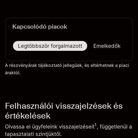
Kapcsolódó piacok
Legtöbbször forgalmazott
Emelkedők
Es
A részvényárak tájékoztató jellegűek, és eltérhetnek a piaci
áraktól.
Felhasználói visszajelzések és
értékelések
1
Olvassa el ügyfeleink visszajelzéseit
, függetlenül a
tapasztalati szintjüktől.