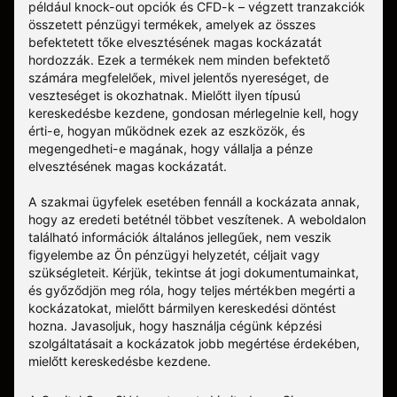
például knock-out opciók és CFD-k – végzett tranzakciók
összetett pénzügyi termékek, amelyek az összes
befektetett tőke elvesztésének magas kockázatát
hordozzák. Ezek a termékek nem minden befektető
számára megfelelőek, mivel jelentős nyereséget, de
veszteséget is okozhatnak. Mielőtt ilyen típusú
kereskedésbe kezdene, gondosan mérlegelnie kell, hogy
érti-e, hogyan működnek ezek az eszközök, és
megengedheti-e magának, hogy vállalja a pénze
elvesztésének magas kockázatát.
A szakmai ügyfelek esetében fennáll a kockázata annak,
hogy az eredeti betétnél többet veszítenek. A weboldalon
található információk általános jellegűek, nem veszik
figyelembe az Ön pénzügyi helyzetét, céljait vagy
szükségleteit. Kérjük, tekintse át jogi dokumentumainkat,
és győződjön meg róla, hogy teljes mértékben megérti a
kockázatokat, mielőtt bármilyen kereskedési döntést
hozna. Javasoljuk, hogy használja cégünk képzési
szolgáltatásait a kockázatok jobb megértése érdekében,
mielőtt kereskedésbe kezdene.