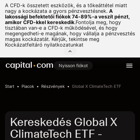
A CFD-k összetett eszközök, és a tőkeáttétel miatt
nagy a kockázata a gyors pénzvesztésnek.
A
lakossági befektetői fiókok 74-89%-a veszít pénzt,
amikor CFD-kkel kereskedik
.
Fontolja meg, hogy
tisztában van-e a CFD-k működésével, és hogy
megengedheti-e magának, hogy vállalja a pénzvesztés
magas kockázatát. Kérjük, tekintse meg
Kockázatfeltáró nyilatkozatunkat
Nyisson fiókot
Start
Piacok
Részvények
Global X ClimateTech ETF
Kereskedés Global X
ClimateTech ETF -