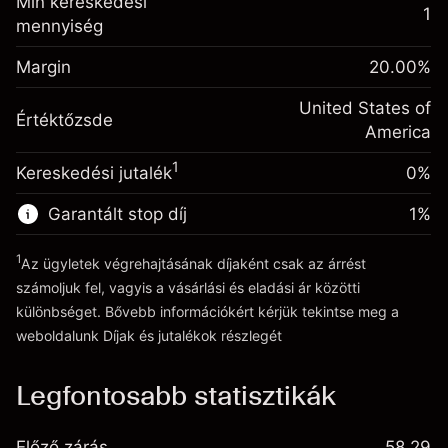
Min kereskedési
(-$1.08)
származó díjak
1
mennyiség
Fedezet. A befektetése
$1,000.00
Ügyletméret tőkeáttétellel ~
$5,000.00
Egynapos finanszírozás
Margin
Tőkeáttételből származó pénz ~
$4,000.00
20.00
%
-0.000626
kiigazítás
%
A pozíció teljes értékéből
United States of
(-$0.03)
Értéktőzsde
származó díjak
Ugrás a platformra
America
Ügyletméret tőkeáttétellel ~
$5,000.00
1
Kereskedési jutalék
0%
Tőkeáttételből származó pénz ~
$4,000.00
Garantált stop díj
1
%
Ugrás a platformra
1
Az ügyletek végrehajtásának díjaként csak az árrést
számoljuk fel, vagyis a vásárlási és eladási ár közötti
különbséget. Bővebb információkért kérjük tekintse meg a
weboldalunk
Díjak és jutalékok
részlegét
Díjak és jutalékokrészlegét
Legfontosabb statisztikák
Előző zárás
58.29