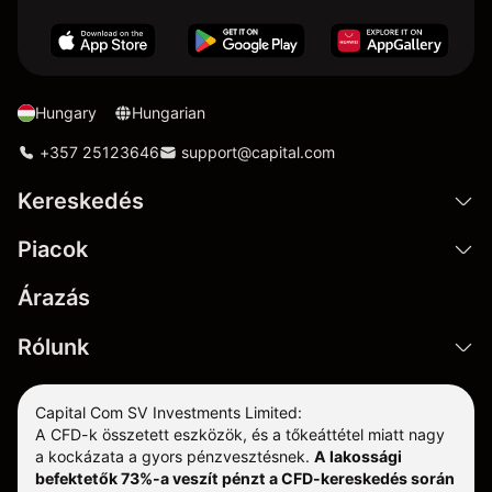
Hungary
Hungarian
+357 25123646
support@capital.com
Kereskedés
Piacok
Árazás
Rólunk
Capital Com SV Investments Limited:
A CFD-k összetett eszközök, és a tőkeáttétel miatt nagy
a kockázata a gyors pénzvesztésnek.
A lakossági
befektetők 73%-a veszít pénzt a CFD-kereskedés során