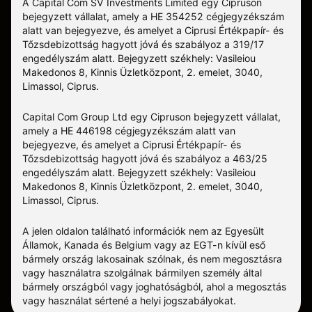
A Capital Com SV Investments Limited egy Cipruson
bejegyzett vállalat, amely a HE 354252 cégjegyzékszám
alatt van bejegyezve, és amelyet a Ciprusi Értékpapír- és
Tőzsdebizottság hagyott jóvá és szabályoz a 319/17
engedélyszám alatt. Bejegyzett székhely: Vasileiou
Makedonos 8, Kinnis Üzletközpont, 2. emelet, 3040,
Limassol, Ciprus.
Capital Com Group Ltd egy Cipruson bejegyzett vállalat,
amely a ΗΕ 446198 cégjegyzékszám alatt van
bejegyezve, és amelyet a Ciprusi Értékpapír- és
Tőzsdebizottság hagyott jóvá és szabályoz a 463/25
engedélyszám alatt. Bejegyzett székhely: Vasileiou
Makedonos 8, Kinnis Üzletközpont, 2. emelet, 3040,
Limassol, Ciprus.
A jelen oldalon található információk nem az Egyesült
Államok, Kanada és Belgium vagy az EGT-n kívül eső
bármely ország lakosainak szólnak, és nem megosztásra
vagy használatra szolgálnak bármilyen személy által
bármely országból vagy joghatóságból, ahol a megosztás
vagy használat sértené a helyi jogszabályokat.