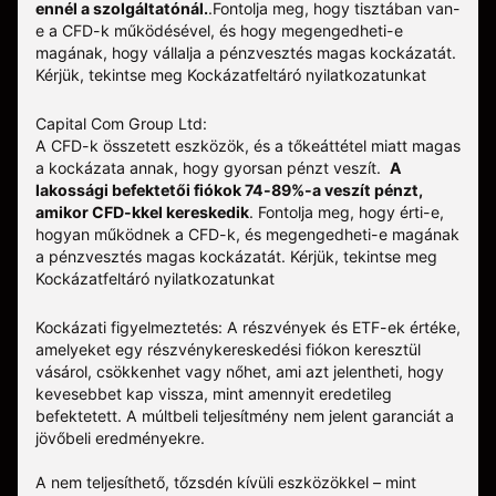
ennél a szolgáltatónál.
.
Fontolja meg, hogy tisztában van-
e a CFD-k működésével, és hogy megengedheti-e
magának, hogy vállalja a pénzvesztés magas kockázatát.
Kérjük, tekintse meg
Kockázatfeltáró nyilatkozatunkat
Capital Com Group Ltd:
A CFD-k összetett eszközök, és a tőkeáttétel miatt magas
a kockázata annak, hogy gyorsan pénzt veszít.
A
lakossági befektetői fiókok 74-89%-a veszít pénzt,
amikor CFD-kkel kereskedik
. Fontolja meg, hogy érti-e,
hogyan működnek a CFD-k, és megengedheti-e magának
a pénzvesztés magas kockázatát.
Kérjük, tekintse meg
Kockázatfeltáró nyilatkozatunkat
Kockázati figyelmeztetés: A részvények és ETF-ek értéke,
amelyeket egy részvénykereskedési fiókon keresztül
vásárol, csökkenhet vagy nőhet, ami azt jelentheti, hogy
kevesebbet kap vissza, mint amennyit eredetileg
befektetett. A múltbeli teljesítmény nem jelent garanciát a
jövőbeli eredményekre.
A nem teljesíthető, tőzsdén kívüli eszközökkel – mint