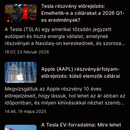
Tesla részvény előrejelzés:
Emelhetik-e a célárakat a 2026 Q1-
es eredmények?
A Tesla (TSLA) egy amerikai tőzsdén jegyzett
autóipari és tiszta energia vállalat, amelynek
részvényei a Nasdaq-on kereskednek, és szorosan
figyelik az eredményteljesítményt, a szállítási
18:07, 23 február 2026
adatokat, valamint a technológiai és gyártási
fejleményeket.
Apple (AAPL) részvényárfolyam-
előrejelzés: külső elemzők célárai
Megvizsgáltuk az Apple részvény 10 éves
előrejelzéseit, hogy lássuk, hol lehet az ár abban az
időpontban, és milyen kihívásokkal nézhet szembe
a vállalat.
14:46, 19 május 2025
A Tesla EV-forradalma: Mire lehet