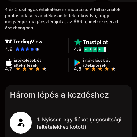
4 és 5 csillagos értékeléseink mutatása. A felhasználók
pontos adatai szándékosan lettek titkosítva, hogy
megvédjük magánszférájukat az ÁAR rendelkezéseivel
összhangban.
4.6
4.6
Értékelések és
Értékelések és
áttekintések
áttekintések
4.7
4.6
Három lépés a kezdéshez
1. Nyisson egy fiókot (jogosultsági
feltételekhez kötött)