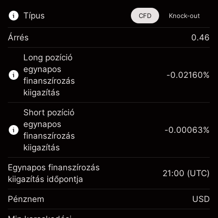
Típus
CFD
Knock-out
Árrés
0.46
Ez a pénzügyi eszköz CFD-ken és Knock-
Long pozíció
outokon keresztül is kereskedhető.
egynapos
-0.02160
%
Bővebb információk:
finanszírozás
kiigazítás
CFD-k
Knock-outok
Short pozíció
egynapos
-0.00063
%
finanszírozás
kiigazítás
Egynapos finanszírozás
21:00
(UTC)
Fedezet. A befektetése
$1,000.00
kiigazítás időpontja
Egynapos finanszírozás
-0.021596
Pénznem
USD
kiigazítás
%
A pozíció teljes értékéből