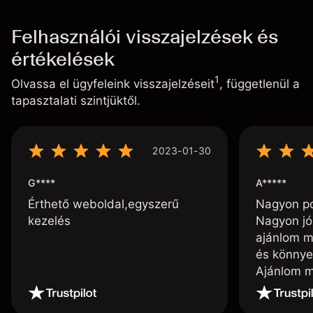
Felhasználói visszajelzések és
értékelések
1
Olvassa el ügyfeleink visszajelzéseit
, függetlenül a
tapasztalati szintjüktől.
2023-01-30
G****
A*****
Érthető weboldal,egyszerű
Nagyon poz
kezelés
Nagyon jó
ajánlom m
és könnye
Ajánlom m