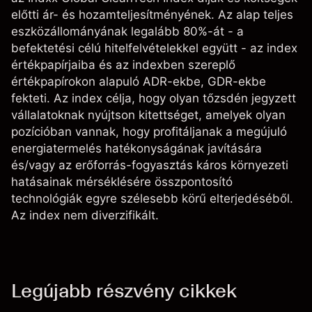
előtti ár- és hozamteljesítményének. Az alap teljes
eszközállományának legalább 80%-át - a
befektetési célú hitelfelvételekkel együtt - az index
értékpapírjaiba és az indexben szereplő
értékpapírokon alapuló ADR-ekbe, GDR-ekbe
fekteti. Az index célja, hogy olyan tőzsdén jegyzett
vállalatoknak nyújtson kitettséget, amelyek olyan
pozícióban vannak, hogy profitáljanak a megújuló
energiatermelés hatékonyságának javítására
és/vagy az erőforrás-fogyasztás káros környezeti
hatásainak mérséklésére összpontosító
technológiák egyre szélesebb körű elterjedéséből.
Az index nem diverzifikált.
Legújabb részvény cikkek