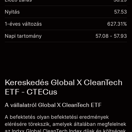
Nyitás
57.53
1-éves változás
627.31%
Napi tartomány
57.08 - 57.93
Kereskedés Global X CleanTech
ETF - CTECus
A vállalatról Global X CleanTech ETF
A befektetés olyan befektetési eredmények
elérésére törekszik, amelyek általában megfelelnek
az Indxx Global CleanTech Index díjak és költségek