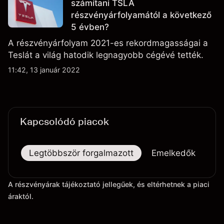
számítani TSLA
részvényárfolyamától a következő
5 évben?
A részvényárfolyam 2021-es rekordmagasságai a
Teslát a világ hatodik legnagyobb cégévé tették.
11:42, 13 január 2022
Kapcsolódó piacok
Legtöbbször forgalmazott
Emelkedők
Es
A részvényárak tájékoztató jellegűek, és eltérhetnek a piaci
áraktól.