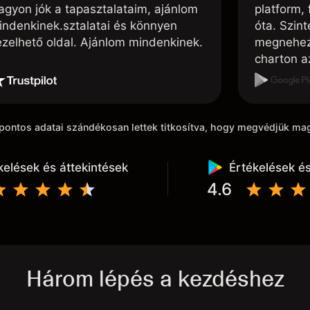
agyon jók a tapasztalataim, ajánlom
platform, 
indenkinek.sztalatai és könnyen
óta. Szin
ezelhető oldal. Ajánlom mindenkinek.
megnehezí
charton az
akarom húz
kiindulási
k pontos adatai szándékosan lettek titkosítva, hogy megvédjük m
kelések és áttekintések
Értékelések és
4.6
Három lépés a kezdéshez