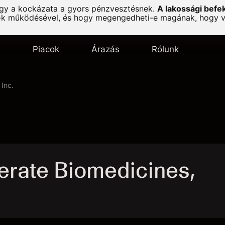
agy a kockázata a gyors pénzvesztésnek.
A lakossági befe
-k működésével, és hogy megengedheti-e magának, hogy vál
s
Piacok
Árazás
Rólunk
Inc.
rate Biomedicines,