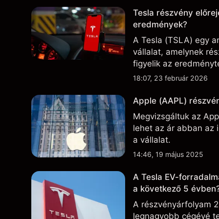
Tesla részvény előrej
eredmények?
A Tesla (TSLA) egy am
vállalat, amelynek r
figyelik az eredményte
technológiai és gyárt
18:07, 23 február 2026
Apple (AAPL) részvén
Megvizsgáltuk az Appl
lehet az ár abban az
a vállalat.
14:46, 19 május 2025
A Tesla EV-forradalm
a következő 5 évben
A részvényárfolyam 2
legnagyobb cégévé te