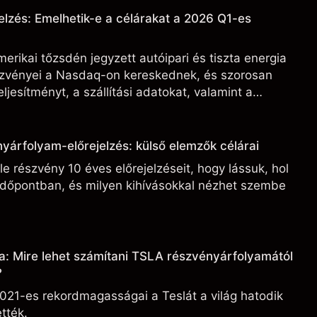
elzés: Emelhetik-e a célárakat a 2026 Q1-es
erikai tőzsdén jegyzett autóipari és tiszta energia
észvényei a Nasdaq-on kereskednek, és szorosan
ljesítményt, a szállítási adatokat, valamint a
ási fejleményeket.
yárfolyam-előrejelzés: külső elemzők célárai
e részvény 10 éves előrejelzéseit, hogy lássuk, hol
 időpontban, és milyen kihívásokkal nézhet szembe
a: Mire lehet számítani TSLA részvényárfolyamától
?
021-es rekordmagasságai a Teslát a világ hatodik
tték.