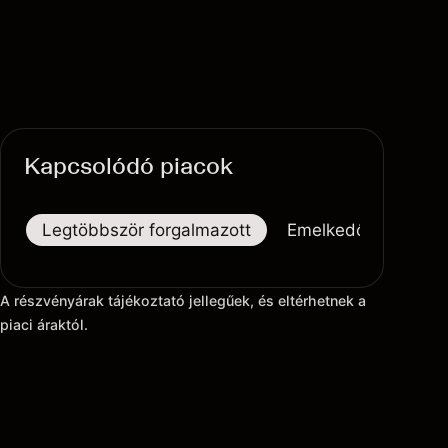
Kapcsolódó piacok
Legtöbbször forgalmazott
Emelkedők
Eső
A részvényárak tájékoztató jellegűek, és eltérhetnek a
piaci áraktól.