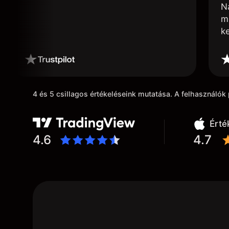
N
m
k
4 és 5 csillagos értékeléseink mutatása. A felhasználó
Érté
4.6
4.7