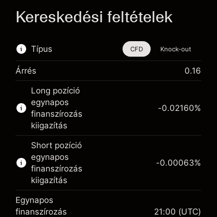
Kereskedési feltételek
Típus
CFD
Knock-out
Árrés
0.16
Ez a pénzügyi eszköz CFD-ken és Knock-
Long pozíció
outokon keresztül is kereskedhető.
egynapos
-0.02160
%
Bővebb információk:
finanszírozás
kiigazítás
CFD-k
Knock-outok
Short pozíció
egynapos
-0.00063
%
finanszírozás
kiigazítás
Egynapos
Fedezet. A befektetése
$1,000.00
finanszírozás
21:00
(UTC)