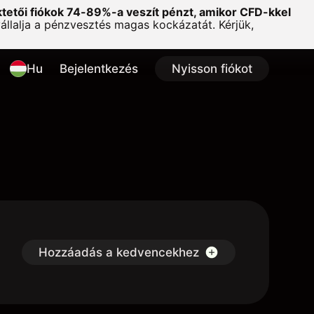
ktetői fiókok 74-89%-a veszít pénzt, amikor CFD-kkel
lalja a pénzvesztés magas kockázatát. Kérjük,
Hu
Bejelentkezés
Nyisson fiókot
Hozzáadás a kedvencekhez