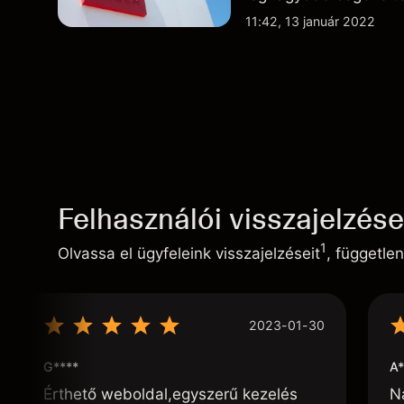
11:42, 13 január 2022
Felhasználói visszajelzés
1
Olvassa el ügyfeleink visszajelzéseit
, független
2023-01-30
G****
A*
Érthető weboldal,egyszerű kezelés
N