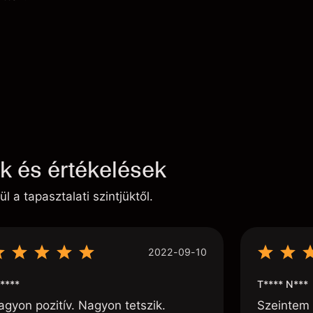
ek és értékelések
ül a tapasztalati szintjüktől.
2022-09-10
****
T**** N***
agyon pozitív. Nagyon tetszik.
Szeintem 