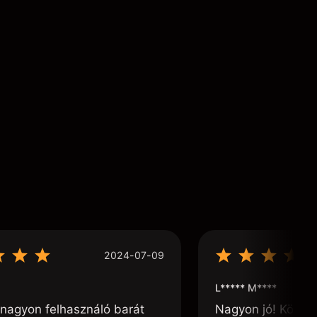
2024-07-09
L***** M****
nagyon felhasználó barát
Nagyon jó! Könnyű