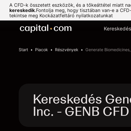
A CFD-k összetett eszközök, és a tőkeáttétel miatt n
kereskedik
.
Fontolja meg, hogy tisztában van-e a CFD
tekintse meg
Kockázatfeltáró nyilatkozatunkat
Kereskedé
Start
Piacok
Részvények
Generate Biomedicines, 
Kereskedés Gene
Inc. - GENB CFD