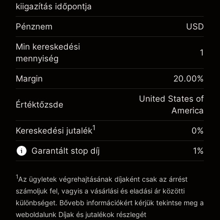
kiigazítás időpontja
Egynapos finanszírozás
-0.021596
kiigazítás
Pénznem
USD
%
A pozíció teljes értékéből
(-$1.08)
származó díjak
Min kereskedési
Fedezet. A befektetése
$1,000.00
1
Ügyletméret tőkeáttétellel ~
$5,000.00
mennyiség
Egynapos finanszírozás
Tőkeáttételből származó pénz ~
$4,000.00
-0.000626
kiigazítás
Margin
20.00
%
%
A pozíció teljes értékéből
(-$0.03)
származó díjak
United States of
Ugrás a platformra
Értéktőzsde
America
Ügyletméret tőkeáttétellel ~
$5,000.00
Tőkeáttételből származó pénz ~
$4,000.00
1
Kereskedési jutalék
0%
Garantált stop díj
1
%
Ugrás a platformra
1
Az ügyletek végrehajtásának díjaként csak az árrést
számoljuk fel, vagyis a vásárlási és eladási ár közötti
különbséget. Bővebb információkért kérjük tekintse meg a
weboldalunk
Díjak és jutalékok
részlegét
Díjak és jutalékokrészlegét