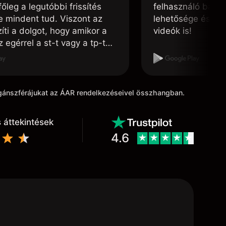
főleg a legutóbbi frissítés
felhasználó barát
te mindent tud. Viszont az
lehetősége és, h
ti a dolgot, hogy amikor a
videók is!
 egérrel a st-t vagy a tp-t
ni, félúton vissza ugrik a
 pontba. Ezt javíthatnák.
agánszférájukat az ÁAR rendelkezéseivel összhangban.
 áttekintések
4.6