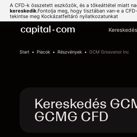
A CFD-k összetett eszközök, és a tőkeáttétel miatt n
kereskedik
.
Fontolja meg, hogy tisztában van-e a CFD
tekintse meg
Kockázatfeltáró nyilatkozatunkat
Kereskedé
Start
Piacok
Részvények
GCM Grosvenor Inc
Kereskedés GCM 
GCMG CFD