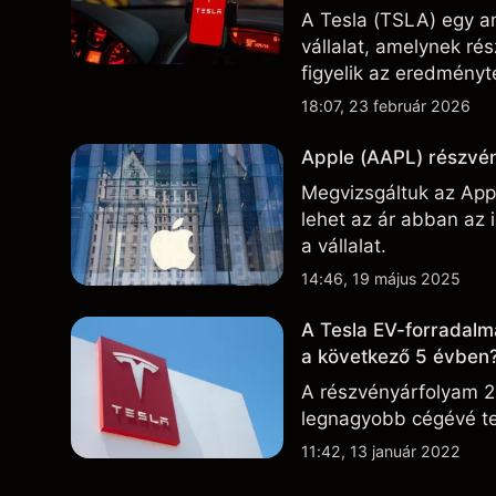
A Tesla (TSLA) egy am
vállalat, amelynek r
figyelik az eredményte
technológiai és gyárt
18:07, 23 február 2026
Apple (AAPL) részvén
Megvizsgáltuk az Appl
lehet az ár abban az
a vállalat.
14:46, 19 május 2025
A Tesla EV-forradalm
a következő 5 évben
A részvényárfolyam 2
legnagyobb cégévé te
11:42, 13 január 2022