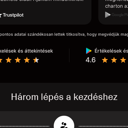
charton az
akarom húz
kiindulási
k pontos adatai szándékosan lettek titkosítva, hogy megvédjük m
kelések és áttekintések
Értékelések és
4.6
Három lépés a kezdéshez