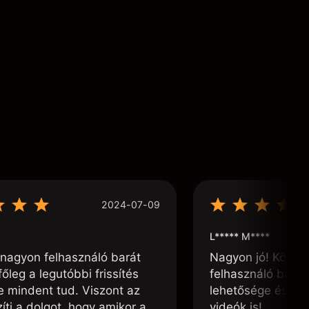
2024-07-09
L***** M****
nagyon felhasználó barát
Nagyon jó! Könnyű
főleg a legutóbbi frissítés
felhasználó barát
te mindent tud. Viszont az
lehetősége és, h
ti a dolgot, hogy amikor a
videók is!