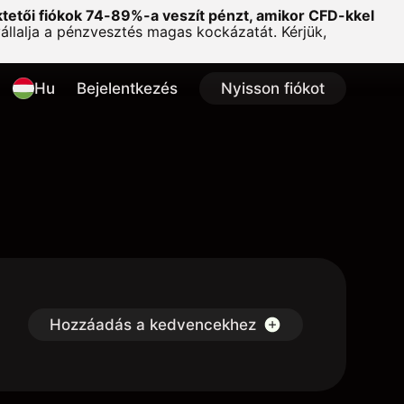
ktetői fiókok 74-89%-a veszít pénzt, amikor CFD-kkel
lalja a pénzvesztés magas kockázatát. Kérjük,
Hu
Bejelentkezés
Nyisson fiókot
Hozzáadás a kedvencekhez