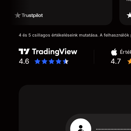
4 és 5 csillagos értékeléseink mutatása. A felhasználó
Érté
4.6
4.7