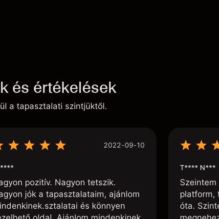
ek és értékelések
ül a tapasztalati szintjüktől.
2022-09-10
****
T**** N***
agyon pozitív. Nagyon tetszik.
Szeintem 
agyon jók a tapasztalataim, ajánlom
platform, 
indenkinek.sztalatai és könnyen
óta. Szin
ezelhető oldal. Ajánlom mindenkinek.
megnehezí