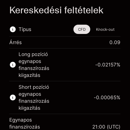
Kereskedési feltételek
Típus
CFD
Knock-out
Árrés
0.09
Ez a pénzügyi eszköz CFD-ken és Knock-
Long pozíció
outokon keresztül is kereskedhető.
egynapos
-0.02157
%
Bővebb információk:
finanszírozás
kiigazítás
CFD-k
Knock-outok
Short pozíció
egynapos
-0.00065
%
finanszírozás
kiigazítás
Egynapos
Fedezet. A befektetése
$1,000.00
finanszírozás
21:00
(UTC)