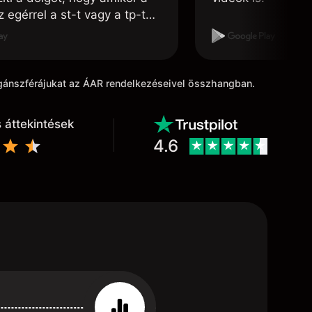
 egérrel a st-t vagy a tp-t
ni, félúton vissza ugrik a
 pontba. Ezt javíthatnák.
agánszférájukat az ÁAR rendelkezéseivel összhangban.
 áttekintések
4.6