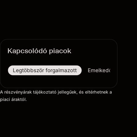
Kapcsolódó piacok
Legtöbbször forgalmazott
Emelkedők
Eső
A részvényárak tájékoztató jellegűek, és eltérhetnek a
piaci áraktól.