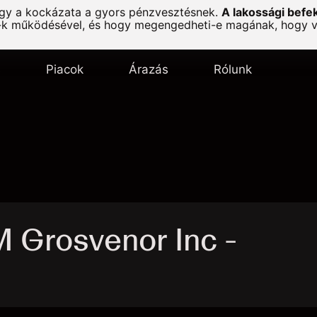
agy a kockázata a gyors pénzvesztésnek.
A lakossági befe
-k működésével, és hogy megengedheti-e magának, hogy vál
s
Piacok
Árazás
Rólunk
Grosvenor Inc -