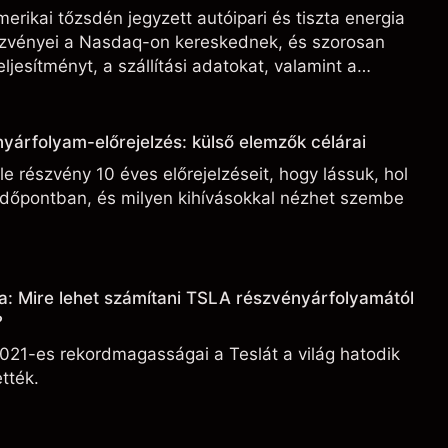
erikai tőzsdén jegyzett autóipari és tiszta energia
észvényei a Nasdaq-on kereskednek, és szorosan
ljesítményt, a szállítási adatokat, valamint a
ási fejleményeket.
yárfolyam-előrejelzés: külső elemzők célárai
e részvény 10 éves előrejelzéseit, hogy lássuk, hol
 időpontban, és milyen kihívásokkal nézhet szembe
a: Mire lehet számítani TSLA részvényárfolyamától
?
021-es rekordmagasságai a Teslát a világ hatodik
tték.