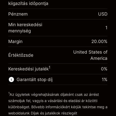
kiigazítás időpontja
Egynapos finanszírozás
-0.021568
kiigazítás
Pénznem
USD
%
A pozíció teljes értékéből
(-$1.08)
származó díjak
Min kereskedési
Fedezet. A befektetése
$1,000.00
1
Ügyletméret tőkeáttétellel ~
$5,000.00
mennyiség
Egynapos finanszírozás
Tőkeáttételből származó pénz ~
$4,000.00
-0.000654
kiigazítás
Margin
20.00
%
%
A pozíció teljes értékéből
(-$0.03)
származó díjak
United States of
Ugrás a platformra
Értéktőzsde
America
Ügyletméret tőkeáttétellel ~
$5,000.00
Tőkeáttételből származó pénz ~
$4,000.00
1
Kereskedési jutalék
0%
Garantált stop díj
1
%
Ugrás a platformra
1
Az ügyletek végrehajtásának díjaként csak az árrést
számoljuk fel, vagyis a vásárlási és eladási ár közötti
különbséget. Bővebb információkért kérjük tekintse meg a
weboldalunk
Díjak és jutalékok
részlegét
Díjak és jutalékokrészlegét