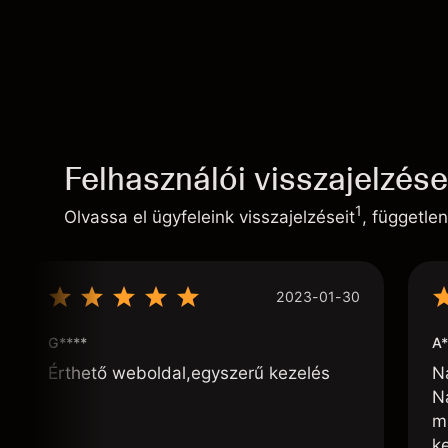
Felhasználói visszajelzés
1
Olvassa el ügyfeleink visszajelzéseit
, független
2023-01-30
G****
A*
Érthető weboldal,egyszerű kezelés
N
N
m
k