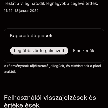
Teslát a világ hatodik legnagyobb cégévé tették.
11:42, 13 január 2022
Kapcsolódó piacok
Legtöbbször forgalmazott
Emelkedők
Es
A részvényárak tájékoztató jellegűek, és eltérhetnek a piaci
áraktól.
Felhasználói visszajelzések és
értékelések