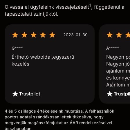
1
Olvassa el ügyfeleink visszajelzéseit
, függetlenül a
tapasztalati szintjüktől.
2023-01-30
G****
A*****
Érthető weboldal,egyszerű
Nagyon poz
kezelés
Nagyon jó
ajánlom m
és könnye
Ajánlom m
4 és 5 csillagos értékeléseink mutatása. A felhasználók
pontos adatai szándékosan lettek titkosítva, hogy
megvédjük magánszférájukat az ÁAR rendelkezéseivel
összhangban.