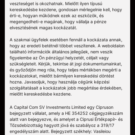
veszteséget is okozhatnak. Mielőtt ilyen típusú
kereskedésbe kezdene, gondosan mérlegelnie kell, hogy
érti-e, hogyan működnek ezek az eszközök, és
megengedheti-e magának, hogy vállalja a pénze
elvesztésének magas kockázatát.
A szakmai ügyfelek esetében fennáll a kockázata annak,
hogy az eredeti betétnél többet veszítenek. A weboldalon
található információk általános jellegűek, nem veszik
figyelembe az Ön pénzügyi helyzetét, céljait vagy
szükségleteit. Kérjük, tekintse át jogi dokumentumainkat,
és győződjön meg róla, hogy teljes mértékben megérti a
kockázatokat, mielőtt bármilyen kereskedési döntést
hozna. Javasoljuk, hogy használja cégünk képzési
szolgáltatásait a kockázatok jobb megértése érdekében,
mielőtt kereskedésbe kezdene.
A Capital Com SV Investments Limited egy Cipruson
bejegyzett vállalat, amely a HE 354252 cégjegyzékszám
alatt van bejegyezve, és amelyet a Ciprusi Értékpapír- és
Tőzsdebizottság hagyott jóvá és szabályoz a 319/17
engedélyszám alatt. Bejegyzett székhely: Vasileiou