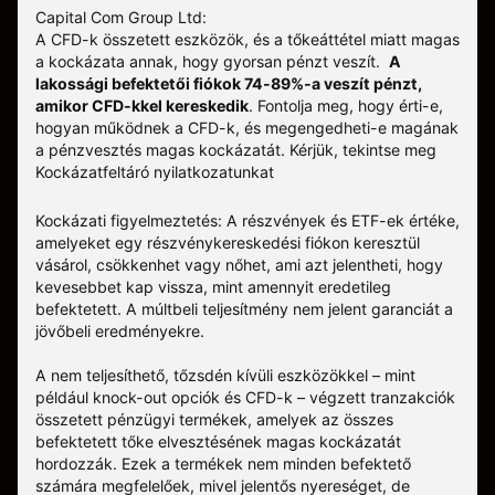
Capital Com Group Ltd:
A CFD-k összetett eszközök, és a tőkeáttétel miatt magas
a kockázata annak, hogy gyorsan pénzt veszít.
A
lakossági befektetői fiókok 74-89%-a veszít pénzt,
amikor CFD-kkel kereskedik
. Fontolja meg, hogy érti-e,
hogyan működnek a CFD-k, és megengedheti-e magának
a pénzvesztés magas kockázatát.
Kérjük, tekintse meg
Kockázatfeltáró nyilatkozatunkat
Kockázati figyelmeztetés: A részvények és ETF-ek értéke,
amelyeket egy részvénykereskedési fiókon keresztül
vásárol, csökkenhet vagy nőhet, ami azt jelentheti, hogy
kevesebbet kap vissza, mint amennyit eredetileg
befektetett. A múltbeli teljesítmény nem jelent garanciát a
jövőbeli eredményekre.
A nem teljesíthető, tőzsdén kívüli eszközökkel – mint
például knock-out opciók és CFD-k – végzett tranzakciók
összetett pénzügyi termékek, amelyek az összes
befektetett tőke elvesztésének magas kockázatát
hordozzák. Ezek a termékek nem minden befektető
számára megfelelőek, mivel jelentős nyereséget, de