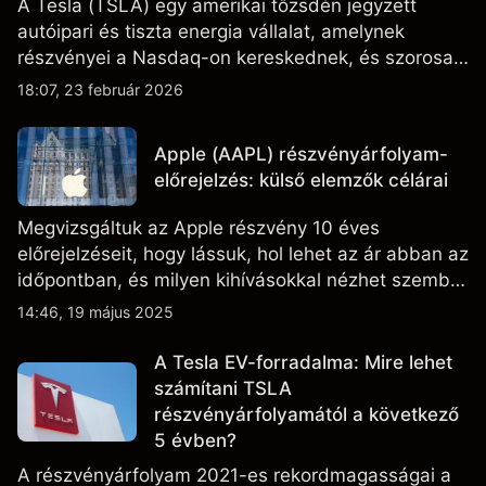
A Tesla (TSLA) egy amerikai tőzsdén jegyzett
autóipari és tiszta energia vállalat, amelynek
részvényei a Nasdaq-on kereskednek, és szorosan
figyelik az eredményteljesítményt, a szállítási
18:07, 23 február 2026
adatokat, valamint a technológiai és gyártási
fejleményeket.
Apple (AAPL) részvényárfolyam-
előrejelzés: külső elemzők célárai
Megvizsgáltuk az Apple részvény 10 éves
előrejelzéseit, hogy lássuk, hol lehet az ár abban az
időpontban, és milyen kihívásokkal nézhet szembe
a vállalat.
14:46, 19 május 2025
A Tesla EV-forradalma: Mire lehet
számítani TSLA
részvényárfolyamától a következő
5 évben?
A részvényárfolyam 2021-es rekordmagasságai a