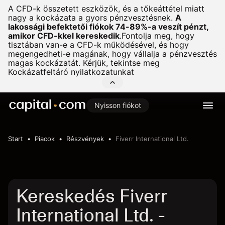
A CFD-k összetett eszközök, és a tőkeáttétel miatt
nagy a kockázata a gyors pénzvesztésnek.
A
lakossági befektetői fiókok 74-89%-a veszít pénzt,
amikor CFD-kkel kereskedik
.
Fontolja meg, hogy
tisztában van-e a CFD-k működésével, és hogy
megengedheti-e magának, hogy vállalja a pénzvesztés
magas kockázatát. Kérjük, tekintse meg
Kockázatfeltáró nyilatkozatunkat
Nyisson fiókot
Start
Piacok
Részvények
Fiverr International Ltd.
Kereskedés Fiverr
International Ltd. -