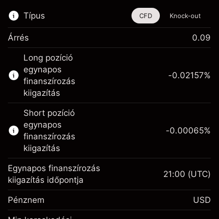
Típus
CFD
Knock-out
Árrés
0.09
Ez a pénzügyi eszköz CFD-ken és Knock-
Long pozíció
outokon keresztül is kereskedhető.
egynapos
-0.02157
%
Bővebb információk:
finanszírozás
kiigazítás
CFD-k
Knock-outok
Short pozíció
egynapos
-0.00065
%
finanszírozás
kiigazítás
Egynapos finanszírozás
21:00
(UTC)
Fedezet. A befektetése
$1,000.00
kiigazítás időpontja
Egynapos finanszírozás
-0.021568
Pénznem
USD
kiigazítás
%
A pozíció teljes értékéből