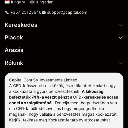
Hungary
Hungarian
+357 25123646
support@capital.com
Kereskedés
Piacok
Árazás
Rólunk
Capital Com SV Investments Limited:
A CFD-k összetett eszközök, és a tőkeáttétel miatt nagy
a kockázata a gyors pénzvesztésnek.
A lakossági
befektetők 74%-a veszít pénzt a CFD-kereskedés során
ennél a szolgáltatónál.
.
Fontolja meg, hogy tisztában van-
e a CFD-k működésével, és hogy megengedheti-e
magának, hogy vállalja a pénzvesztés magas kockázatát.
Kérjük, tekintse meg
Kockázatfeltáró nyilatkozatunkat