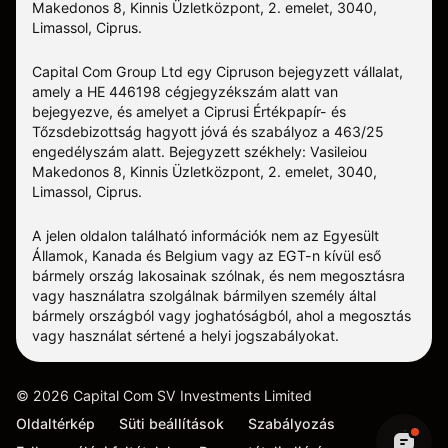
Makedonos 8, Kinnis Üzletközpont, 2. emelet, 3040,
Limassol, Ciprus.
Capital Com Group Ltd egy Cipruson bejegyzett vállalat,
amely a ΗΕ 446198 cégjegyzékszám alatt van
bejegyezve, és amelyet a Ciprusi Értékpapír- és
Tőzsdebizottság hagyott jóvá és szabályoz a 463/25
engedélyszám alatt. Bejegyzett székhely: Vasileiou
Makedonos 8, Kinnis Üzletközpont, 2. emelet, 3040,
Limassol, Ciprus.
A jelen oldalon található információk nem az Egyesült
Államok, Kanada és Belgium vagy az EGT-n kívül eső
bármely ország lakosainak szólnak, és nem megosztásra
vagy használatra szolgálnak bármilyen személy által
bármely országból vagy joghatóságból, ahol a megosztás
vagy használat sértené a helyi jogszabályokat.
©
2026
Capital Com SV Investments Limited
Oldaltérkép
Süti beállítások
Szabályozás