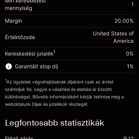
Min kereskedési
(-$1.08)
származó díjak
1
mennyiség
Fedezet. A befektetése
$1,000.00
Ügyletméret tőkeáttétellel ~
$5,000.00
Egynapos finanszírozás
Margin
Tőkeáttételből származó pénz ~
$4,000.00
20.00
%
-0.000654
kiigazítás
%
A pozíció teljes értékéből
United States of
(-$0.03)
Értéktőzsde
származó díjak
Ugrás a platformra
America
Ügyletméret tőkeáttétellel ~
$5,000.00
1
Kereskedési jutalék
0%
Tőkeáttételből származó pénz ~
$4,000.00
Garantált stop díj
1
%
Ugrás a platformra
1
Az ügyletek végrehajtásának díjaként csak az árrést
számoljuk fel, vagyis a vásárlási és eladási ár közötti
különbséget. Bővebb információkért kérjük tekintse meg a
weboldalunk
Díjak és jutalékok
részlegét
Díjak és jutalékokrészlegét
Legfontosabb statisztikák
Előző zárás
9.12