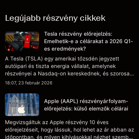
Legújabb részvény cikkek
Tesla részvény előrejelzés:
Emelhetik-e a célárakat a 2026 Q1-
es eredmények?
A Tesla (TSLA) egy amerikai tőzsdén jegyzett
autóipari és tiszta energia vállalat, amelynek
részvényei a Nasdaq-on kereskednek, és szorosan
figyelik az eredményteljesítményt, a szállítási
18:07, 23 február 2026
adatokat, valamint a technológiai és gyártási
fejleményeket.
Apple (AAPL) részvényárfolyam-
előrejelzés: külső elemzők célárai
Megvizsgáltuk az Apple részvény 10 éves
előrejelzéseit, hogy lássuk, hol lehet az ár abban az
időpontban, és milyen kihívásokkal nézhet szembe