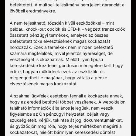
befektetett. A múltbeli teljesítmény nem jelent garanciát a
jövőbeli eredményekre.
A nem teljesíthető, tőzsdén kívüli eszközökkel – mint
például knock-out opciók és CFD-k – végzett tranzakciók
összetett pénzügyi termékek, amelyek az összes
befektetett tőke elvesztésének magas kockázatát
hordozzák. Ezek a termékek nem minden befektető
számára megfelelőek, mivel jelentős nyereséget, de
veszteséget is okozhatnak. Mielőtt ilyen típusú
kereskedésbe kezdene, gondosan mérlegelnie kell, hogy
érti-e, hogyan működnek ezek az eszközök, és
megengedheti-e magának, hogy vállalja a pénze
elvesztésének magas kockázatát.
A szakmai ügyfelek esetében fennáll a kockázata annak,
hogy az eredeti betétnél többet veszítenek. A weboldalon
található információk általános jellegűek, nem veszik
figyelembe az Ön pénzügyi helyzetét, céljait vagy
szükségleteit. Kérjük, tekintse át jogi dokumentumainkat,
és győződjön meg róla, hogy teljes mértékben megérti a
kockázatokat, mielőtt bármilyen kereskedési döntést