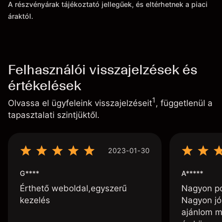
A részvényárak tájékoztató jellegűek, és eltérhetnek a piaci
áraktól.
Felhasználói visszajelzések és
értékelések
1
Olvassa el ügyfeleink visszajelzéseit
, függetlenül a
tapasztalati szintjüktől.
2023-01-30
G****
A*****
Érthető weboldal,egyszerű
Nagyon poz
kezelés
Nagyon jó
ajánlom m