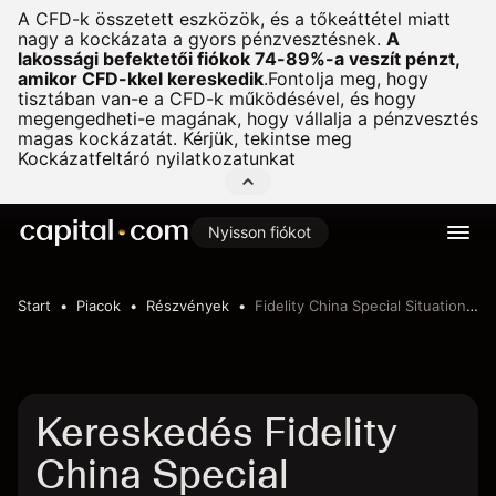
A CFD-k összetett eszközök, és a tőkeáttétel miatt
nagy a kockázata a gyors pénzvesztésnek.
A
lakossági befektetői fiókok 74-89%-a veszít pénzt,
amikor CFD-kkel kereskedik
.
Fontolja meg, hogy
tisztában van-e a CFD-k működésével, és hogy
megengedheti-e magának, hogy vállalja a pénzvesztés
magas kockázatát. Kérjük, tekintse meg
Kockázatfeltáró nyilatkozatunkat
Nyisson fiókot
Start
Piacok
Részvények
Fidelity China Special Situations PLC
Kereskedés Fidelity
China Special