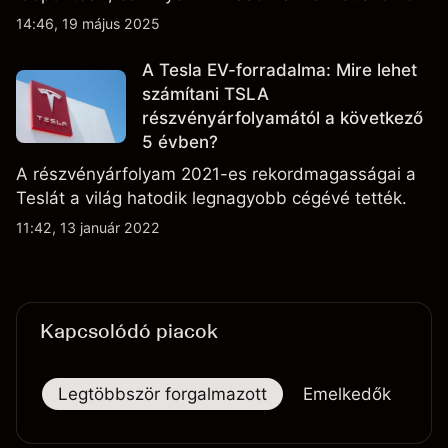
a vállalat.
14:46, 19 május 2025
A Tesla EV-forradalma: Mire lehet
számítani TSLA
részvényárfolyamától a következő
5 évben?
A részvényárfolyam 2021-es rekordmagasságai a
Teslát a világ hatodik legnagyobb cégévé tették.
11:42, 13 január 2022
Kapcsolódó piacok
Legtöbbször forgalmazott
Emelkedők
Es