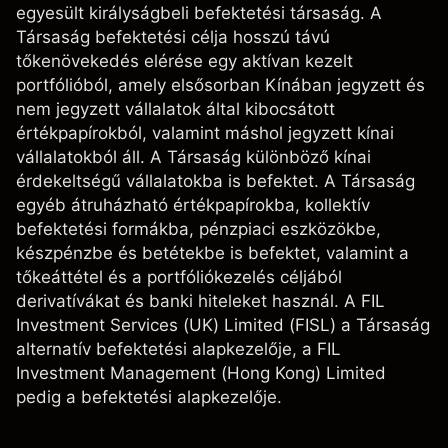
egyesült királyságbeli befektetési társaság. A
Társaság befektetési célja hosszú távú
tőkenövekedés elérése egy aktívan kezelt
portfólióból, amely elsősorban Kínában jegyzett és
nem jegyzett vállalatok által kibocsátott
értékpapírokból, valamint máshol jegyzett kínai
vállalatokból áll. A Társaság különböző kínai
érdekeltségű vállalatokba is befektet. A Társaság
egyéb átruházható értékpapírokba, kollektív
befektetési formákba, pénzpiaci eszközökbe,
készpénzbe és betétekbe is befektet, valamint a
tőkeáttétel és a portfóliókezelés céljából
derivatívákat és banki hiteleket használ. A FIL
Investment Services (UK) Limited (FISL) a Társaság
alternatív befektetési alapkezelője, a FIL
Investment Management (Hong Kong) Limited
pedig a befektetési alapkezelője.