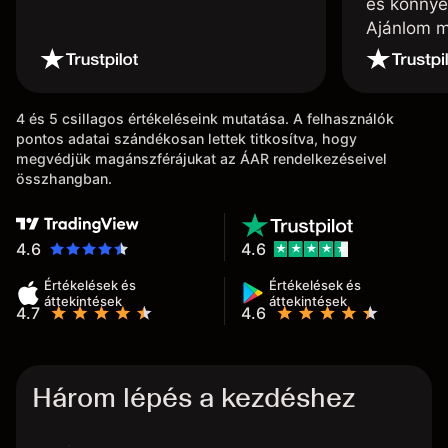
és könnye
Ajánlom m
4 és 5 csillagos értékeléseink mutatása. A felhasználók
pontos adatai szándékosan lettek titkosítva, hogy
megvédjük magánszférájukat az ÁAR rendelkezéseivel
összhangban.
4.6
4.6
Értékelések és
Értékelések és
áttekintések
áttekintések
4.7
4.6
Három lépés a kezdéshez