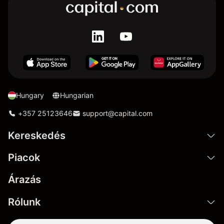
Hungary
Hungarian
+357 25123646
support@capital.com
Kereskedés
Piacok
Árazás
Rólunk