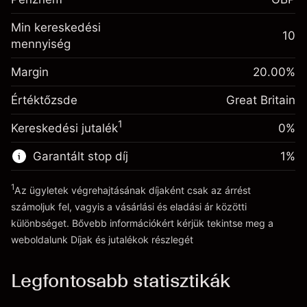
kiigazítás
%
A pozíció teljes értékéből
Min kereskedési
(-£1.06)
származó díjak
10
mennyiség
Fedezet. A befektetése
£1,000.00
Ügyletméret tőkeáttétellel ~
£5,000.00
Egynapos finanszírozás
Margin
Tőkeáttételből származó pénz ~
£4,000.00
20.00
%
-0.000647
kiigazítás
%
A pozíció teljes értékéből
Értéktőzsde
Great Britain
(-£0.03)
származó díjak
Ugrás a platformra
1
Kereskedési jutalék
0%
Ügyletméret tőkeáttétellel ~
£5,000.00
Tőkeáttételből származó pénz ~
£4,000.00
Garantált stop díj
1
%
1
Az ügyletek végrehajtásának díjaként csak az árrést
Ugrás a platformra
számoljuk fel, vagyis a vásárlási és eladási ár közötti
különbséget. Bővebb információkért kérjük tekintse meg a
weboldalunk
Díjak és jutalékok
részlegét
Díjak és jutalékokrészlegét
Legfontosabb statisztikák