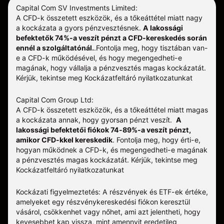
Capital Com SV Investments Limited:
A CFD-k összetett eszközök, és a tőkeáttétel miatt nagy
a kockázata a gyors pénzvesztésnek.
A lakossági
befektetők 74%-a veszít pénzt a CFD-kereskedés során
ennél a szolgáltatónál.
.
Fontolja meg, hogy tisztában van-
e a CFD-k működésével, és hogy megengedheti-e
magának, hogy vállalja a pénzvesztés magas kockázatát.
Kérjük, tekintse meg
Kockázatfeltáró nyilatkozatunkat
Capital Com Group Ltd:
A CFD-k összetett eszközök, és a tőkeáttétel miatt magas
a kockázata annak, hogy gyorsan pénzt veszít.
A
lakossági befektetői fiókok 74-89%-a veszít pénzt,
amikor CFD-kkel kereskedik
. Fontolja meg, hogy érti-e,
hogyan működnek a CFD-k, és megengedheti-e magának
a pénzvesztés magas kockázatát.
Kérjük, tekintse meg
Kockázatfeltáró nyilatkozatunkat
Kockázati figyelmeztetés: A részvények és ETF-ek értéke,
amelyeket egy részvénykereskedési fiókon keresztül
vásárol, csökkenhet vagy nőhet, ami azt jelentheti, hogy
kevesebbet kap vissza, mint amennyit eredetileg