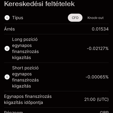
Kereskedési feltételek
Típus
CFD
Knock-out
Árrés
0.01534
Ez a pénzügyi eszköz CFD-ken és Knock-
Long pozíció
outokon keresztül is kereskedhető.
egynapos
-0.02127
%
Bővebb információk:
finanszírozás
kiigazítás
CFD-k
Knock-outok
Short pozíció
egynapos
-0.00065
%
finanszírozás
kiigazítás
Egynapos finanszírozás
21:00
(UTC)
Fedezet. A befektetése
£1,000.00
kiigazítás időpontja
Egynapos finanszírozás
-0.021271
Pénznem
GBP