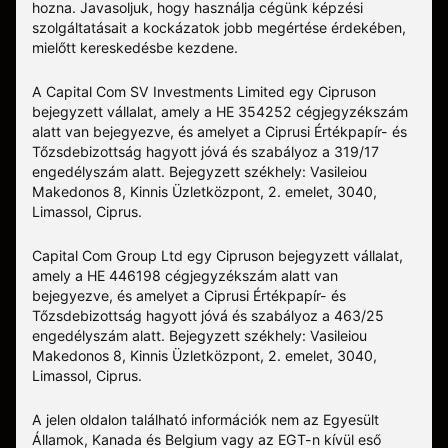
hozna. Javasoljuk, hogy használja cégünk képzési
szolgáltatásait a kockázatok jobb megértése érdekében,
mielőtt kereskedésbe kezdene.
A Capital Com SV Investments Limited egy Cipruson
bejegyzett vállalat, amely a HE 354252 cégjegyzékszám
alatt van bejegyezve, és amelyet a Ciprusi Értékpapír- és
Tőzsdebizottság hagyott jóvá és szabályoz a 319/17
engedélyszám alatt. Bejegyzett székhely: Vasileiou
Makedonos 8, Kinnis Üzletközpont, 2. emelet, 3040,
Limassol, Ciprus.
Capital Com Group Ltd egy Cipruson bejegyzett vállalat,
amely a ΗΕ 446198 cégjegyzékszám alatt van
bejegyezve, és amelyet a Ciprusi Értékpapír- és
Tőzsdebizottság hagyott jóvá és szabályoz a 463/25
engedélyszám alatt. Bejegyzett székhely: Vasileiou
Makedonos 8, Kinnis Üzletközpont, 2. emelet, 3040,
Limassol, Ciprus.
A jelen oldalon található információk nem az Egyesült
Államok, Kanada és Belgium vagy az EGT-n kívül eső