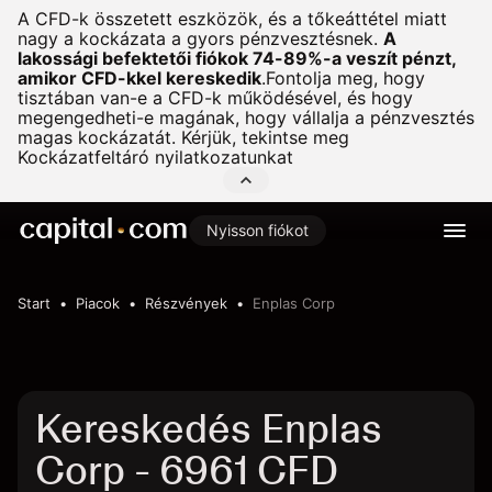
A CFD-k összetett eszközök, és a tőkeáttétel miatt
nagy a kockázata a gyors pénzvesztésnek.
A
lakossági befektetői fiókok 74-89%-a veszít pénzt,
amikor CFD-kkel kereskedik
.
Fontolja meg, hogy
tisztában van-e a CFD-k működésével, és hogy
megengedheti-e magának, hogy vállalja a pénzvesztés
magas kockázatát. Kérjük, tekintse meg
Kockázatfeltáró nyilatkozatunkat
Nyisson fiókot
Start
Piacok
Részvények
Enplas Corp
Kereskedés Enplas
Corp - 6961 CFD