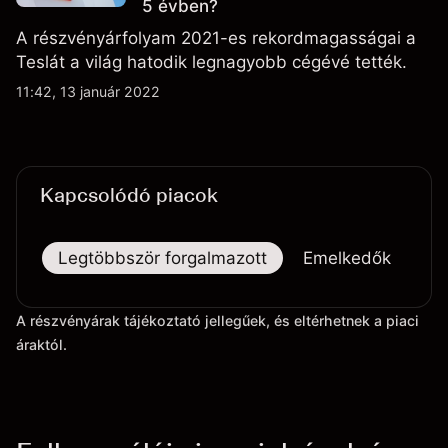
5 évben?
A részvényárfolyam 2021-es rekordmagasságai a
Teslát a világ hatodik legnagyobb cégévé tették.
11:42, 13 január 2022
Kapcsolódó piacok
Legtöbbször forgalmazott
Emelkedők
Es
A részvényárak tájékoztató jellegűek, és eltérhetnek a piaci
áraktól.