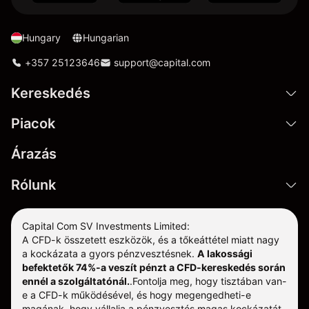
Hungary
Hungarian
+357 25123646
support@capital.com
Kereskedés
Piacok
Árazás
Rólunk
Capital Com SV Investments Limited:
A CFD-k összetett eszközök, és a tőkeáttétel miatt nagy
a kockázata a gyors pénzvesztésnek.
A lakossági
befektetők 74%-a veszít pénzt a CFD-kereskedés során
ennél a szolgáltatónál.
.
Fontolja meg, hogy tisztában van-
e a CFD-k működésével, és hogy megengedheti-e
magának, hogy vállalja a pénzvesztés magas kockázatát.