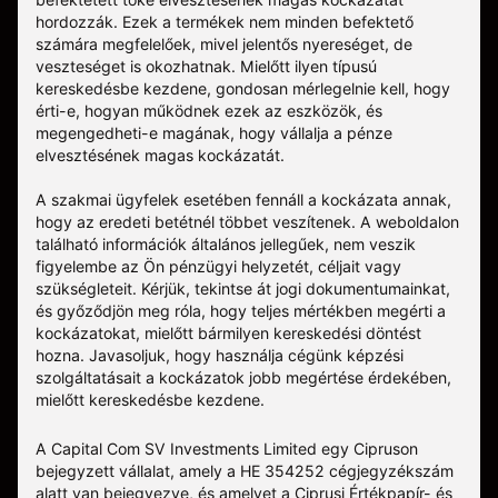
hordozzák. Ezek a termékek nem minden befektető
számára megfelelőek, mivel jelentős nyereséget, de
veszteséget is okozhatnak. Mielőtt ilyen típusú
kereskedésbe kezdene, gondosan mérlegelnie kell, hogy
érti-e, hogyan működnek ezek az eszközök, és
megengedheti-e magának, hogy vállalja a pénze
elvesztésének magas kockázatát.
A szakmai ügyfelek esetében fennáll a kockázata annak,
hogy az eredeti betétnél többet veszítenek. A weboldalon
található információk általános jellegűek, nem veszik
figyelembe az Ön pénzügyi helyzetét, céljait vagy
szükségleteit. Kérjük, tekintse át jogi dokumentumainkat,
és győződjön meg róla, hogy teljes mértékben megérti a
kockázatokat, mielőtt bármilyen kereskedési döntést
hozna. Javasoljuk, hogy használja cégünk képzési
szolgáltatásait a kockázatok jobb megértése érdekében,
mielőtt kereskedésbe kezdene.
A Capital Com SV Investments Limited egy Cipruson
bejegyzett vállalat, amely a HE 354252 cégjegyzékszám
alatt van bejegyezve, és amelyet a Ciprusi Értékpapír- és