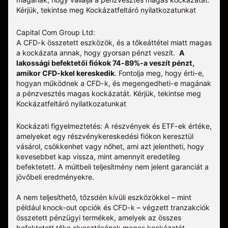
Kérjük, tekintse meg
Kockázatfeltáró nyilatkozatunkat
Capital Com Group Ltd:
A CFD-k összetett eszközök, és a tőkeáttétel miatt magas
a kockázata annak, hogy gyorsan pénzt veszít.
A
lakossági befektetői fiókok 74-89%-a veszít pénzt,
amikor CFD-kkel kereskedik
. Fontolja meg, hogy érti-e,
hogyan működnek a CFD-k, és megengedheti-e magának
a pénzvesztés magas kockázatát.
Kérjük, tekintse meg
Kockázatfeltáró nyilatkozatunkat
Kockázati figyelmeztetés: A részvények és ETF-ek értéke,
amelyeket egy részvénykereskedési fiókon keresztül
vásárol, csökkenhet vagy nőhet, ami azt jelentheti, hogy
kevesebbet kap vissza, mint amennyit eredetileg
befektetett. A múltbeli teljesítmény nem jelent garanciát a
jövőbeli eredményekre.
A nem teljesíthető, tőzsdén kívüli eszközökkel – mint
például knock-out opciók és CFD-k – végzett tranzakciók
összetett pénzügyi termékek, amelyek az összes
befektetett tőke elvesztésének magas kockázatát