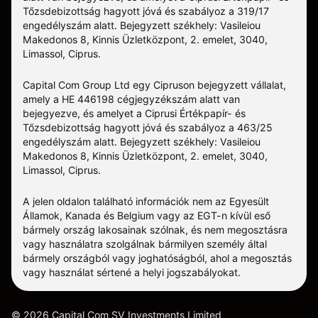
Tőzsdebizottság hagyott jóvá és szabályoz a 319/17
engedélyszám alatt. Bejegyzett székhely: Vasileiou
Makedonos 8, Kinnis Üzletközpont, 2. emelet, 3040,
Limassol, Ciprus.
Capital Com Group Ltd egy Cipruson bejegyzett vállalat,
amely a ΗΕ 446198 cégjegyzékszám alatt van
bejegyezve, és amelyet a Ciprusi Értékpapír- és
Tőzsdebizottság hagyott jóvá és szabályoz a 463/25
engedélyszám alatt. Bejegyzett székhely: Vasileiou
Makedonos 8, Kinnis Üzletközpont, 2. emelet, 3040,
Limassol, Ciprus.
A jelen oldalon található információk nem az Egyesült
Államok, Kanada és Belgium vagy az EGT-n kívül eső
bármely ország lakosainak szólnak, és nem megosztásra
vagy használatra szolgálnak bármilyen személy által
bármely országból vagy joghatóságból, ahol a megosztás
vagy használat sértené a helyi jogszabályokat.
©
2026
Capital Com SV Investments Limited