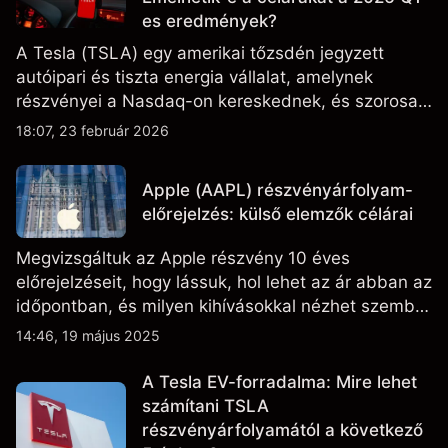
es eredmények?
A Tesla (TSLA) egy amerikai tőzsdén jegyzett
autóipari és tiszta energia vállalat, amelynek
részvényei a Nasdaq-on kereskednek, és szorosan
figyelik az eredményteljesítményt, a szállítási
18:07, 23 február 2026
adatokat, valamint a technológiai és gyártási
fejleményeket.
Apple (AAPL) részvényárfolyam-
előrejelzés: külső elemzők célárai
Megvizsgáltuk az Apple részvény 10 éves
előrejelzéseit, hogy lássuk, hol lehet az ár abban az
időpontban, és milyen kihívásokkal nézhet szembe
a vállalat.
14:46, 19 május 2025
A Tesla EV-forradalma: Mire lehet
számítani TSLA
részvényárfolyamától a következő