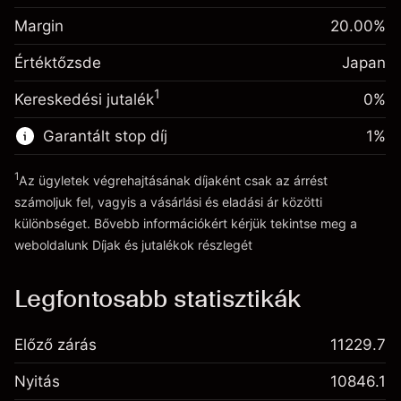
Ügyletméret tőkeáttétellel ~
¥5,000
Egynapos finanszírozás
Margin
Tőkeáttételből származó pénz ~
¥4,000
20.00
%
-0.00847
kiigazítás
%
A pozíció teljes értékéből
Értéktőzsde
Japan
(-¥0)
származó díjak
Ugrás a platformra
1
Kereskedési jutalék
0%
Ügyletméret tőkeáttétellel ~
¥5,000
Tőkeáttételből származó pénz ~
¥4,000
Garantált stop díj
1
%
1
Az ügyletek végrehajtásának díjaként csak az árrést
Ugrás a platformra
számoljuk fel, vagyis a vásárlási és eladási ár közötti
különbséget. Bővebb információkért kérjük tekintse meg a
weboldalunk
Díjak és jutalékok
részlegét
Díjak és jutalékokrészlegét
Legfontosabb statisztikák
Előző zárás
11229.7
Nyitás
10846.1