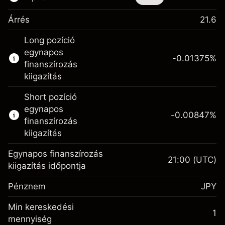
Árrés
21.6
Ez a pénzügyi eszköz CFD-ken és Knock-
Long pozíció
outokon keresztül is kereskedhető.
egynapos
-0.01375
%
Bővebb információk:
finanszírozás
kiigazítás
CFD-k
Knock-outok
Short pozíció
egynapos
-0.00847
%
finanszírozás
kiigazítás
Egynapos finanszírozás
21:00
(UTC)
Fedezet. A befektetése
¥1,000
kiigazítás időpontja
Egynapos finanszírozás
-0.013752
Pénznem
JPY
kiigazítás
%
A pozíció teljes értékéből
Min kereskedési
(-¥1)
származó díjak
1
mennyiség
Fedezet. A befektetése
¥1,000