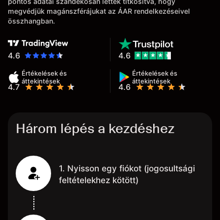
pontos adatai szándékosan lettek titkosítva, hogy
megvédjük magánszférájukat az ÁAR rendelkezéseivel
összhangban.
4.6
4.6
Értékelések és
Értékelések és
áttekintések
áttekintések
4.7
4.6
Három lépés a kezdéshez
1. Nyisson egy fiókot (jogosultsági
feltételekhez kötött)