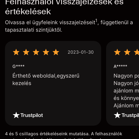
Felhasználói visszajelzések és
értékelések
1
Olvassa el ügyfeleink visszajelzéseit
, függetlenül a
tapasztalati szintjüktől.
2023-01-30
G****
A*****
Érthető weboldal,egyszerű
Nagyon poz
kezelés
Nagyon jó
ajánlom m
és könnye
Ajánlom m
4 és 5 csillagos értékeléseink mutatása. A felhasználók