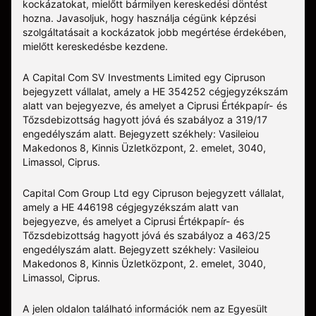
kockázatokat, mielőtt bármilyen kereskedési döntést
hozna. Javasoljuk, hogy használja cégünk képzési
szolgáltatásait a kockázatok jobb megértése érdekében,
mielőtt kereskedésbe kezdene.
A Capital Com SV Investments Limited egy Cipruson
bejegyzett vállalat, amely a HE 354252 cégjegyzékszám
alatt van bejegyezve, és amelyet a Ciprusi Értékpapír- és
Tőzsdebizottság hagyott jóvá és szabályoz a 319/17
engedélyszám alatt. Bejegyzett székhely: Vasileiou
Makedonos 8, Kinnis Üzletközpont, 2. emelet, 3040,
Limassol, Ciprus.
Capital Com Group Ltd egy Cipruson bejegyzett vállalat,
amely a ΗΕ 446198 cégjegyzékszám alatt van
bejegyezve, és amelyet a Ciprusi Értékpapír- és
Tőzsdebizottság hagyott jóvá és szabályoz a 463/25
engedélyszám alatt. Bejegyzett székhely: Vasileiou
Makedonos 8, Kinnis Üzletközpont, 2. emelet, 3040,
Limassol, Ciprus.
A jelen oldalon található információk nem az Egyesült