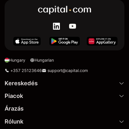
Hungary
Hungarian
+357 25123646
support@capital.com
Kereskedés
Piacok
Árazás
Rólunk