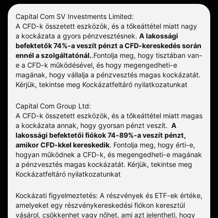
Capital Com SV Investments Limited:
A CFD-k összetett eszközök, és a tőkeáttétel miatt nagy
a kockázata a gyors pénzvesztésnek.
A lakossági
befektetők 74%-a veszít pénzt a CFD-kereskedés során
ennél a szolgáltatónál.
.
Fontolja meg, hogy tisztában van-
e a CFD-k működésével, és hogy megengedheti-e
magának, hogy vállalja a pénzvesztés magas kockázatát.
Kérjük, tekintse meg
Kockázatfeltáró nyilatkozatunkat
Capital Com Group Ltd:
A CFD-k összetett eszközök, és a tőkeáttétel miatt magas
a kockázata annak, hogy gyorsan pénzt veszít.
A
lakossági befektetői fiókok 74-89%-a veszít pénzt,
amikor CFD-kkel kereskedik
. Fontolja meg, hogy érti-e,
hogyan működnek a CFD-k, és megengedheti-e magának
a pénzvesztés magas kockázatát.
Kérjük, tekintse meg
Kockázatfeltáró nyilatkozatunkat
Kockázati figyelmeztetés: A részvények és ETF-ek értéke,
amelyeket egy részvénykereskedési fiókon keresztül
vásárol, csökkenhet vagy nőhet, ami azt jelentheti, hogy