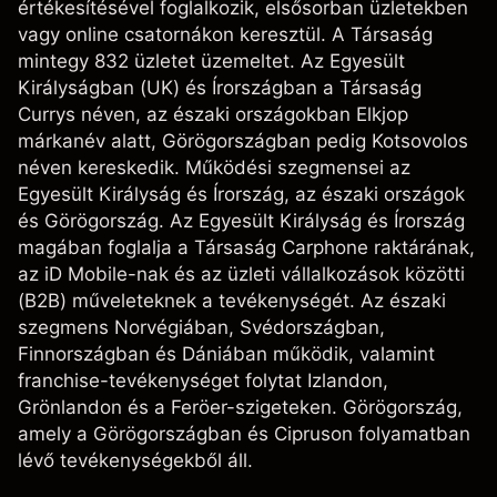
értékesítésével foglalkozik, elsősorban üzletekben
vagy online csatornákon keresztül. A Társaság
mintegy 832 üzletet üzemeltet. Az Egyesült
Királyságban (UK) és Írországban a Társaság
Currys néven, az északi országokban Elkjop
márkanév alatt, Görögországban pedig Kotsovolos
néven kereskedik. Működési szegmensei az
Egyesült Királyság és Írország, az északi országok
és Görögország. Az Egyesült Királyság és Írország
magában foglalja a Társaság Carphone raktárának,
az iD Mobile-nak és az üzleti vállalkozások közötti
(B2B) műveleteknek a tevékenységét. Az északi
szegmens Norvégiában, Svédországban,
Finnországban és Dániában működik, valamint
franchise-tevékenységet folytat Izlandon,
Grönlandon és a Feröer-szigeteken. Görögország,
amely a Görögországban és Cipruson folyamatban
lévő tevékenységekből áll.