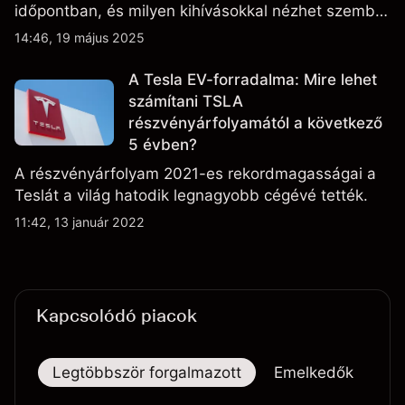
időpontban, és milyen kihívásokkal nézhet szembe
a vállalat.
14:46, 19 május 2025
A Tesla EV-forradalma: Mire lehet
számítani TSLA
részvényárfolyamától a következő
5 évben?
A részvényárfolyam 2021-es rekordmagasságai a
Teslát a világ hatodik legnagyobb cégévé tették.
11:42, 13 január 2022
Kapcsolódó piacok
Legtöbbször forgalmazott
Emelkedők
Es