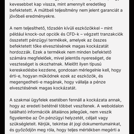
kevesebbet kap vissza, mint amennyit eredetileg
befektetett. A múltbeli teljesítmény nem jelent garanciát a
jövőbeli eredményekre.
A nem teljesíthető, tőzsdén kívüli eszközökkel – mint
például knock-out opciók és CFD-k – végzett tranzakciók
összetett pénzügyi termékek, amelyek az összes
befektetett tőke elvesztésének magas kockázatát
hordozzák. Ezek a termékek nem minden befektető
számára megfelelőek, mivel jelentős nyereséget, de
veszteséget is okozhatnak. Mielőtt ilyen típusú
kereskedésbe kezdene, gondosan mérlegelnie kell, hogy
érti-e, hogyan működnek ezek az eszközök, és
megengedheti-e magának, hogy vállalja a pénze
elvesztésének magas kockázatát.
A szakmai ügyfelek esetében fennáll a kockázata annak,
hogy az eredeti betétnél többet veszítenek. A weboldalon
található információk általános jellegűek, nem veszik
figyelembe az Ön pénzügyi helyzetét, céljait vagy
szükségleteit. Kérjük, tekintse át jogi dokumentumainkat,
és győződjön meg róla, hogy teljes mértékben megérti a