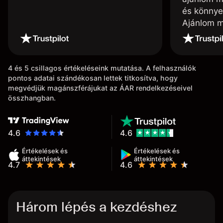
és könnye
Ajánlom m
4 és 5 csillagos értékeléseink mutatása. A felhasználók
pontos adatai szándékosan lettek titkosítva, hogy
megvédjük magánszférájukat az ÁAR rendelkezéseivel
összhangban.
4.6
4.6
Értékelések és
Értékelések és
áttekintések
áttekintések
4.7
4.6
Három lépés a kezdéshez