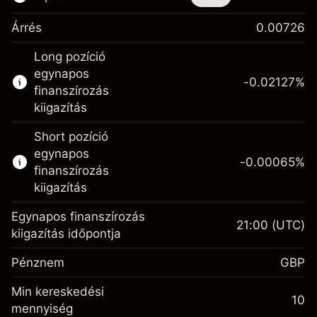
Árrés
0.00726
Ez a pénzügyi eszköz CFD-ken és Knock-
Long pozíció
outokon keresztül is kereskedhető.
egynapos
-0.02127
%
Bővebb információk:
finanszírozás
kiigazítás
CFD-k
Knock-outok
Short pozíció
egynapos
-0.00065
%
finanszírozás
kiigazítás
Egynapos finanszírozás
21:00
(UTC)
Fedezet. A befektetése
£1,000.00
kiigazítás időpontja
Egynapos finanszírozás
-0.021271
Pénznem
GBP
kiigazítás
%
A pozíció teljes értékéből
Min kereskedési
(-£1.06)
származó díjak
10
mennyiség
Fedezet. A befektetése
£1,000.00