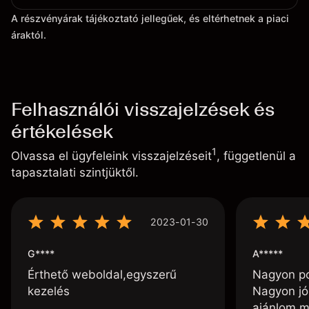
A részvényárak tájékoztató jellegűek, és eltérhetnek a piaci
áraktól.
Felhasználói visszajelzések és
értékelések
1
Olvassa el ügyfeleink visszajelzéseit
, függetlenül a
tapasztalati szintjüktől.
2023-01-30
G****
A*****
Érthető weboldal,egyszerű
Nagyon poz
kezelés
Nagyon jó
ajánlom m