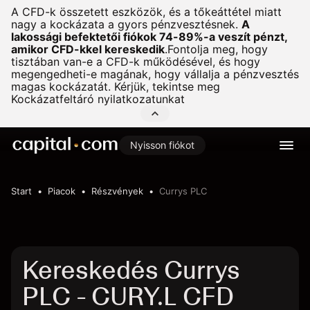
A CFD-k összetett eszközök, és a tőkeáttétel miatt
nagy a kockázata a gyors pénzvesztésnek.
A
lakossági befektetői fiókok 74-89%-a veszít pénzt,
amikor CFD-kkel kereskedik
.
Fontolja meg, hogy
tisztában van-e a CFD-k működésével, és hogy
megengedheti-e magának, hogy vállalja a pénzvesztés
magas kockázatát. Kérjük, tekintse meg
Kockázatfeltáró nyilatkozatunkat
Nyisson fiókot
Start
Piacok
Részvények
Currys PLC
Kereskedés Currys
PLC - CURY.L CFD