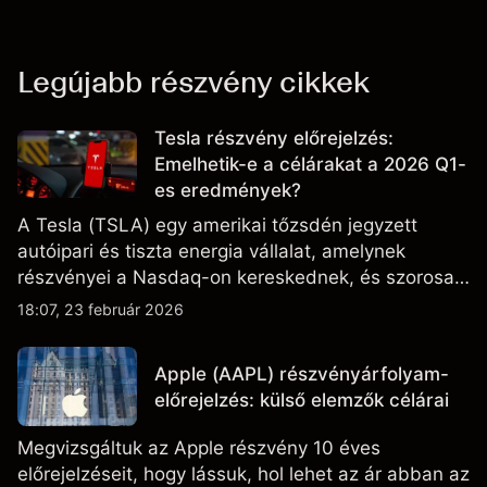
Legújabb részvény cikkek
Tesla részvény előrejelzés:
Emelhetik-e a célárakat a 2026 Q1-
es eredmények?
A Tesla (TSLA) egy amerikai tőzsdén jegyzett
autóipari és tiszta energia vállalat, amelynek
részvényei a Nasdaq-on kereskednek, és szorosan
figyelik az eredményteljesítményt, a szállítási
18:07, 23 február 2026
adatokat, valamint a technológiai és gyártási
fejleményeket.
Apple (AAPL) részvényárfolyam-
előrejelzés: külső elemzők célárai
Megvizsgáltuk az Apple részvény 10 éves
előrejelzéseit, hogy lássuk, hol lehet az ár abban az