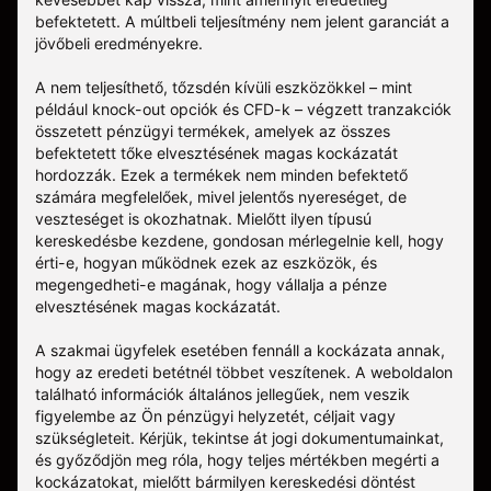
befektetett. A múltbeli teljesítmény nem jelent garanciát a
jövőbeli eredményekre.
A nem teljesíthető, tőzsdén kívüli eszközökkel – mint
például knock-out opciók és CFD-k – végzett tranzakciók
összetett pénzügyi termékek, amelyek az összes
befektetett tőke elvesztésének magas kockázatát
hordozzák. Ezek a termékek nem minden befektető
számára megfelelőek, mivel jelentős nyereséget, de
veszteséget is okozhatnak. Mielőtt ilyen típusú
kereskedésbe kezdene, gondosan mérlegelnie kell, hogy
érti-e, hogyan működnek ezek az eszközök, és
megengedheti-e magának, hogy vállalja a pénze
elvesztésének magas kockázatát.
A szakmai ügyfelek esetében fennáll a kockázata annak,
hogy az eredeti betétnél többet veszítenek. A weboldalon
található információk általános jellegűek, nem veszik
figyelembe az Ön pénzügyi helyzetét, céljait vagy
szükségleteit. Kérjük, tekintse át jogi dokumentumainkat,
és győződjön meg róla, hogy teljes mértékben megérti a
kockázatokat, mielőtt bármilyen kereskedési döntést