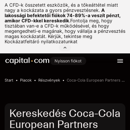
A CFD-k összetett eszközök, és a tőkeáttétel miatt
nagy a kockázata a gyors pénzvesztésnek.
A
lakossági befektetői fiókok 74-89%-a veszít pénzt,
amikor CFD-kkel kereskedik
.
Fontolja meg, hogy
tisztában van-e a CFD-k működésével, és hogy
megengedheti-e magának, hogy vállalja a pénzvesztés
magas kockázatát. Kérjük, tekintse meg
Kockázatfeltáró nyilatkozatunkat
Nyisson fiókot
Start
Piacok
Részvények
Coca-Cola European Partners PLC - GBP
Kereskedés Coca-Cola
European Partners