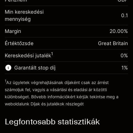
kiigazítás
%
A pozíció teljes értékéből
Min kereskedési
(-£1.06)
származó díjak
0.1
mennyiség
Fedezet. A befektetése
£1,000.00
Ügyletméret tőkeáttétellel ~
£5,000.00
Egynapos finanszírozás
Margin
Tőkeáttételből származó pénz ~
£4,000.00
20.00
%
-0.000645
kiigazítás
%
A pozíció teljes értékéből
Értéktőzsde
Great Britain
(-£0.03)
származó díjak
Ugrás a platformra
1
Kereskedési jutalék
0%
Ügyletméret tőkeáttétellel ~
£5,000.00
Tőkeáttételből származó pénz ~
£4,000.00
Garantált stop díj
1
%
1
Az ügyletek végrehajtásának díjaként csak az árrést
Ugrás a platformra
számoljuk fel, vagyis a vásárlási és eladási ár közötti
különbséget. Bővebb információkért kérjük tekintse meg a
weboldalunk
Díjak és jutalékok
részlegét
Díjak és jutalékokrészlegét
Legfontosabb statisztikák