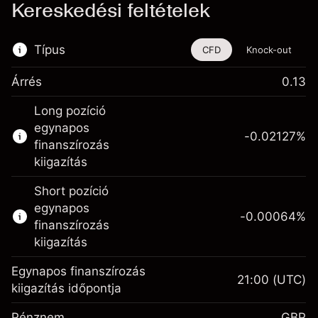
Kereskedési feltételek
Típus
CFD
Knock-out
Árrés
0.13
Ez a pénzügyi eszköz CFD-ken és Knock-
Long pozíció
outokon keresztül is kereskedhető.
egynapos
-0.02127
%
Bővebb információk:
finanszírozás
kiigazítás
CFD-k
Knock-outok
Short pozíció
egynapos
-0.00064
%
finanszírozás
kiigazítás
Egynapos finanszírozás
21:00
(UTC)
Fedezet. A befektetése
£1,000.00
kiigazítás időpontja
Egynapos finanszírozás
-0.021273
Pénznem
GBP