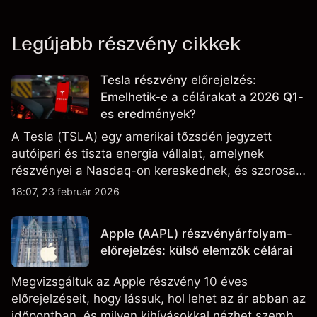
Legújabb részvény cikkek
Tesla részvény előrejelzés:
Emelhetik-e a célárakat a 2026 Q1-
es eredmények?
A Tesla (TSLA) egy amerikai tőzsdén jegyzett
autóipari és tiszta energia vállalat, amelynek
részvényei a Nasdaq-on kereskednek, és szorosan
figyelik az eredményteljesítményt, a szállítási
18:07, 23 február 2026
adatokat, valamint a technológiai és gyártási
fejleményeket.
Apple (AAPL) részvényárfolyam-
előrejelzés: külső elemzők célárai
Megvizsgáltuk az Apple részvény 10 éves
előrejelzéseit, hogy lássuk, hol lehet az ár abban az
időpontban, és milyen kihívásokkal nézhet szembe