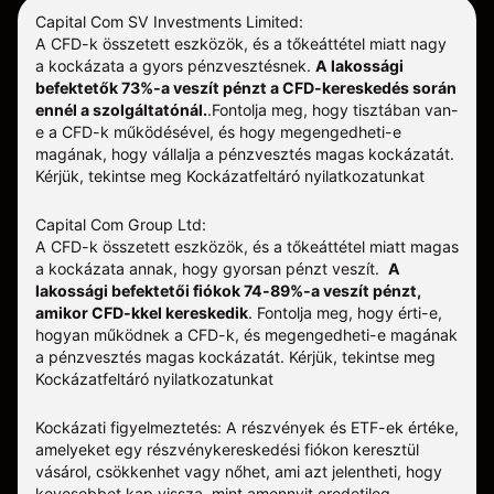
Capital Com SV Investments Limited:
A CFD-k összetett eszközök, és a tőkeáttétel miatt nagy
a kockázata a gyors pénzvesztésnek.
A lakossági
befektetők 73%-a veszít pénzt a CFD-kereskedés során
ennél a szolgáltatónál.
.
Fontolja meg, hogy tisztában van-
e a CFD-k működésével, és hogy megengedheti-e
magának, hogy vállalja a pénzvesztés magas kockázatát.
Kérjük, tekintse meg
Kockázatfeltáró nyilatkozatunkat
Capital Com Group Ltd:
A CFD-k összetett eszközök, és a tőkeáttétel miatt magas
a kockázata annak, hogy gyorsan pénzt veszít.
A
lakossági befektetői fiókok 74-89%-a veszít pénzt,
amikor CFD-kkel kereskedik
. Fontolja meg, hogy érti-e,
hogyan működnek a CFD-k, és megengedheti-e magának
a pénzvesztés magas kockázatát.
Kérjük, tekintse meg
Kockázatfeltáró nyilatkozatunkat
Kockázati figyelmeztetés: A részvények és ETF-ek értéke,
amelyeket egy részvénykereskedési fiókon keresztül
vásárol, csökkenhet vagy nőhet, ami azt jelentheti, hogy
kevesebbet kap vissza, mint amennyit eredetileg