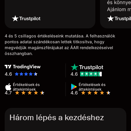
és könnye
Ajánlom m
4 és 5 csillagos értékeléseink mutatása. A felhasználók
pontos adatai szándékosan lettek titkosítva, hogy
megvédjük magánszférájukat az ÁAR rendelkezéseivel
összhangban.
4.6
4.6
Értékelések és
Értékelések és
áttekintések
áttekintések
4.7
4.6
Három lépés a kezdéshez