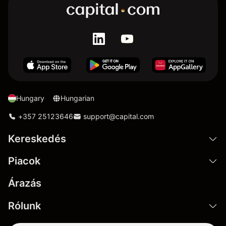
Hungary
Hungarian
+357 25123646
support@capital.com
Kereskedés
Piacok
Árazás
Rólunk