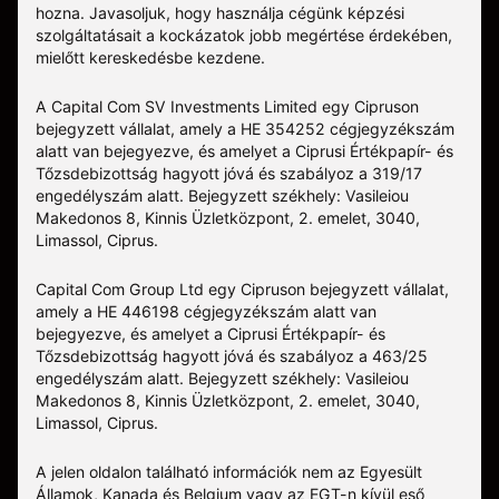
hozna. Javasoljuk, hogy használja cégünk képzési
szolgáltatásait a kockázatok jobb megértése érdekében,
mielőtt kereskedésbe kezdene.
A Capital Com SV Investments Limited egy Cipruson
bejegyzett vállalat, amely a HE 354252 cégjegyzékszám
alatt van bejegyezve, és amelyet a Ciprusi Értékpapír- és
Tőzsdebizottság hagyott jóvá és szabályoz a 319/17
engedélyszám alatt. Bejegyzett székhely: Vasileiou
Makedonos 8, Kinnis Üzletközpont, 2. emelet, 3040,
Limassol, Ciprus.
Capital Com Group Ltd egy Cipruson bejegyzett vállalat,
amely a ΗΕ 446198 cégjegyzékszám alatt van
bejegyezve, és amelyet a Ciprusi Értékpapír- és
Tőzsdebizottság hagyott jóvá és szabályoz a 463/25
engedélyszám alatt. Bejegyzett székhely: Vasileiou
Makedonos 8, Kinnis Üzletközpont, 2. emelet, 3040,
Limassol, Ciprus.
A jelen oldalon található információk nem az Egyesült
Államok, Kanada és Belgium vagy az EGT-n kívül eső