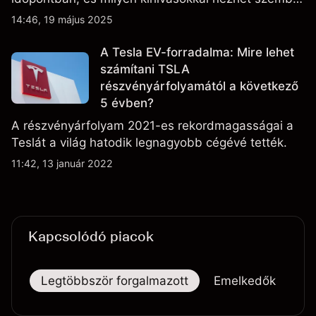
a vállalat.
14:46, 19 május 2025
A Tesla EV-forradalma: Mire lehet
számítani TSLA
részvényárfolyamától a következő
5 évben?
A részvényárfolyam 2021-es rekordmagasságai a
Teslát a világ hatodik legnagyobb cégévé tették.
11:42, 13 január 2022
Kapcsolódó piacok
Legtöbbször forgalmazott
Emelkedők
Es