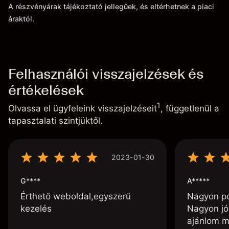
A részvényárak tájékoztató jellegűek, és eltérhetnek a piaci
áraktól.
Felhasználói visszajelzések és
értékelések
1
Olvassa el ügyfeleink visszajelzéseit
, függetlenül a
tapasztalati szintjüktől.
2023-01-30
G****
A*****
Érthető weboldal,egyszerű
Nagyon poz
kezelés
Nagyon jó
ajánlom m