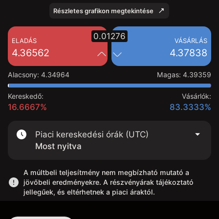
Részletes grafikon megtekintése
0.01276
ELADÁS
VÁSÁRLÁS
4.36562
4.37838
Alacsony
:
4.34964
Magas
:
4.39359
Kereskedő:
Vásárlók:
16.6667%
83.3333%
Piaci kereskedési órák (UTC)
Most nyitva
A múltbeli teljesítmény nem megbízható mutató a
jövőbeli eredményekre. A részvényárak tájékoztató
jellegűek, és eltérhetnek a piaci áraktól.