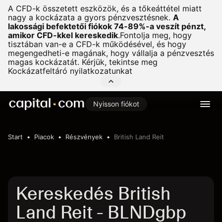
A CFD-k összetett eszközök, és a tőkeáttétel miatt
nagy a kockázata a gyors pénzvesztésnek.
A
lakossági befektetői fiókok 74-89%-a veszít pénzt,
amikor CFD-kkel kereskedik
.
Fontolja meg, hogy
tisztában van-e a CFD-k működésével, és hogy
megengedheti-e magának, hogy vállalja a pénzvesztés
magas kockázatát. Kérjük, tekintse meg
Kockázatfeltáró nyilatkozatunkat
Nyisson fiókot
Start
Piacok
Részvények
British Land Reit
Kereskedés British
Land Reit - BLNDgbp