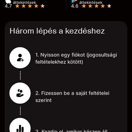
áttekintések
áttekintések
4.7
4.6
Három lépés a kezdéshez
1. Nyisson egy fiókot (jogosultsági
feltételekhez kötött)
2. Fizessen be a saját feltételei
szerint
3. Kezdje el, amikor készen áll