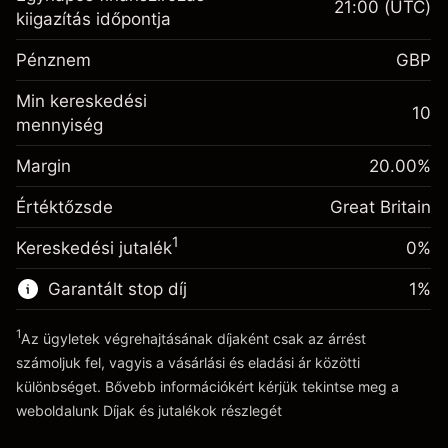
21:00
(UTC)
Fedezet. A befektetése
£1,000.00
kiigazítás időpontja
Egynapos finanszírozás
-0.021271
Pénznem
GBP
kiigazítás
%
A pozíció teljes értékéből
Min kereskedési
(-£1.06)
származó díjak
10
mennyiség
Fedezet. A befektetése
£1,000.00
Ügyletméret tőkeáttétellel ~
£5,000.00
Egynapos finanszírozás
Margin
Tőkeáttételből származó pénz ~
£4,000.00
20.00
%
-0.000647
kiigazítás
%
A pozíció teljes értékéből
Értéktőzsde
Great Britain
(-£0.03)
származó díjak
Ugrás a platformra
1
Kereskedési jutalék
0%
Ügyletméret tőkeáttétellel ~
£5,000.00
Tőkeáttételből származó pénz ~
£4,000.00
Garantált stop díj
1
%
1
Az ügyletek végrehajtásának díjaként csak az árrést
Ugrás a platformra
számoljuk fel, vagyis a vásárlási és eladási ár közötti
különbséget. Bővebb információkért kérjük tekintse meg a
weboldalunk
Díjak és jutalékok
részlegét
Díjak és jutalékokrészlegét