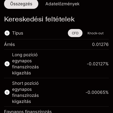
Összegzés
Adatelőzmények
Kereskedési feltételek
Típus
CFD
Knock-out
Árrés
0.01276
Ez a pénzügyi eszköz CFD-ken és Knock-
Long pozíció
outokon keresztül is kereskedhető.
egynapos
-0.02127
%
Bővebb információk:
finanszírozás
kiigazítás
CFD-k
Knock-outok
Short pozíció
egynapos
-0.00065
%
finanszírozás
kiigazítás
Egynapos finanszírozás