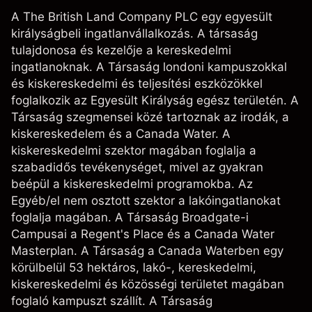
A The British Land Company PLC egy egyesült
királyságbeli ingatlanvállalkozás. A társaság
tulajdonosa és kezelője a kereskedelmi
ingatlanoknak. A Társaság londoni kampuszokkal
és kiskereskedelmi és teljesítési eszközökkel
foglalkozik az Egyesült Királyság egész területén. A
Társaság szegmensei közé tartoznak az irodák, a
kiskereskedelem és a Canada Water. A
kiskereskedelmi szektor magában foglalja a
szabadidős tevékenységet, mivel az gyakran
beépül a kiskereskedelmi programokba. Az
Egyéb/el nem osztott szektor a lakóingatlanokat
foglalja magában. A Társaság Broadgate-i
Campusai a Regent's Place és a Canada Water
Masterplan. A Társaság a Canada Waterben egy
körülbelül 53 hektáros, lakó-, kereskedelmi,
kiskereskedelmi és közösségi területet magában
foglaló kampuszt szállít. A Társaság