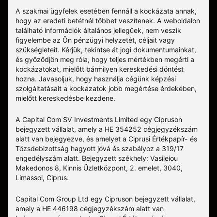
A szakmai ügyfelek esetében fennáll a kockázata annak,
hogy az eredeti betétnél többet veszítenek. A weboldalon
található információk általános jellegűek, nem veszik
figyelembe az Ön pénzügyi helyzetét, céljait vagy
szükségleteit. Kérjük, tekintse át jogi dokumentumainkat,
és győződjön meg róla, hogy teljes mértékben megérti a
kockázatokat, mielőtt bármilyen kereskedési döntést
hozna. Javasoljuk, hogy használja cégünk képzési
szolgáltatásait a kockázatok jobb megértése érdekében,
mielőtt kereskedésbe kezdene.
A Capital Com SV Investments Limited egy Cipruson
bejegyzett vállalat, amely a HE 354252 cégjegyzékszám
alatt van bejegyezve, és amelyet a Ciprusi Értékpapír- és
Tőzsdebizottság hagyott jóvá és szabályoz a 319/17
engedélyszám alatt. Bejegyzett székhely: Vasileiou
Makedonos 8, Kinnis Üzletközpont, 2. emelet, 3040,
Limassol, Ciprus.
Capital Com Group Ltd egy Cipruson bejegyzett vállalat,
amely a ΗΕ 446198 cégjegyzékszám alatt van