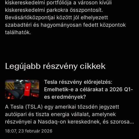
kiskereskedelmi portfóliója a városon kívüli
kiskereskedelmi parkokra összpontosít.
Bevásárlóközpontjai között jól elhelyezett
szabadtéri és hagyományosan fedett központok
találhatók.
Legújabb részvény cikkek
Tesla részvény előrejelzés:
Emelhetik-e a célárakat a 2026 Q1-
es eredmények?
A Tesla (TSLA) egy amerikai tőzsdén jegyzett
autóipari és tiszta energia vállalat, amelynek
részvényei a Nasdaq-on kereskednek, és szorosan
figyelik az eredményteljesítményt, a szállítási
18:07, 23 február 2026
adatokat, valamint a technológiai és gyártási