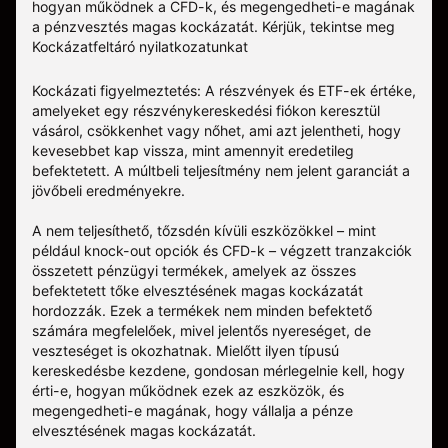
hogyan működnek a CFD-k, és megengedheti-e magának
a pénzvesztés magas kockázatát.
Kérjük, tekintse meg
Kockázatfeltáró nyilatkozatunkat
Kockázati figyelmeztetés: A részvények és ETF-ek értéke,
amelyeket egy részvénykereskedési fiókon keresztül
vásárol, csökkenhet vagy nőhet, ami azt jelentheti, hogy
kevesebbet kap vissza, mint amennyit eredetileg
befektetett. A múltbeli teljesítmény nem jelent garanciát a
jövőbeli eredményekre.
A nem teljesíthető, tőzsdén kívüli eszközökkel – mint
például knock-out opciók és CFD-k – végzett tranzakciók
összetett pénzügyi termékek, amelyek az összes
befektetett tőke elvesztésének magas kockázatát
hordozzák. Ezek a termékek nem minden befektető
számára megfelelőek, mivel jelentős nyereséget, de
veszteséget is okozhatnak. Mielőtt ilyen típusú
kereskedésbe kezdene, gondosan mérlegelnie kell, hogy
érti-e, hogyan működnek ezek az eszközök, és
megengedheti-e magának, hogy vállalja a pénze
elvesztésének magas kockázatát.