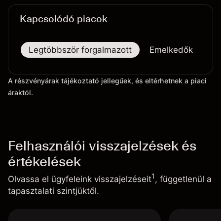
Kapcsolódó piacok
Legtöbbször forgalmazott
Emelkedők
Es
A részvényárak tájékoztató jellegűek, és eltérhetnek a piaci
áraktól.
Felhasználói visszajelzések és
értékelések
1
Olvassa el ügyfeleink visszajelzéseit
, függetlenül a
tapasztalati szintjüktől.