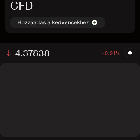
CFD
Hozzáadás a kedvencekhez
4.37838
-0.91%
The chart shows the BLNDgbp stock price data over
the last 1 day, with a current price of 4.37838, a high of
4.39359, and a low of 4.34964.