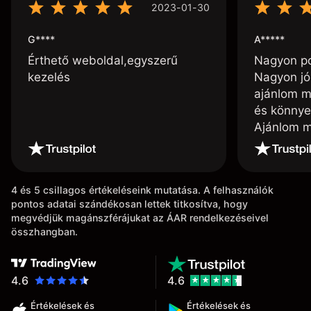
2023-01-30
G****
A*****
Érthető weboldal,egyszerű
Nagyon poz
kezelés
Nagyon jó
ajánlom m
és könnye
Ajánlom m
4 és 5 csillagos értékeléseink mutatása. A felhasználók
pontos adatai szándékosan lettek titkosítva, hogy
megvédjük magánszférájukat az ÁAR rendelkezéseivel
összhangban.
4.6
4.6
Értékelések és
Értékelések és