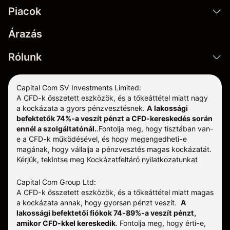
Piacok
Árazás
Rólunk
Capital Com SV Investments Limited:
A CFD-k összetett eszközök, és a tőkeáttétel miatt nagy
a kockázata a gyors pénzvesztésnek.
A lakossági
befektetők 74%-a veszít pénzt a CFD-kereskedés során
ennél a szolgáltatónál.
.
Fontolja meg, hogy tisztában van-
e a CFD-k működésével, és hogy megengedheti-e
magának, hogy vállalja a pénzvesztés magas kockázatát.
Kérjük, tekintse meg
Kockázatfeltáró nyilatkozatunkat
Capital Com Group Ltd:
A CFD-k összetett eszközök, és a tőkeáttétel miatt magas
a kockázata annak, hogy gyorsan pénzt veszít.
A
lakossági befektetői fiókok 74-89%-a veszít pénzt,
amikor CFD-kkel kereskedik
. Fontolja meg, hogy érti-e,