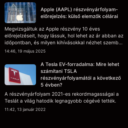
fejleményeket.
Apple (AAPL) részvényárfolyam-
előrejelzés: külső elemzők célárai
Megvizsgáltuk az Apple részvény 10 éves
előrejelzéseit, hogy lássuk, hol lehet az ár abban az
időpontban, és milyen kihívásokkal nézhet szembe
a vállalat.
14:46, 19 május 2025
A Tesla EV-forradalma: Mire lehet
számítani TSLA
részvényárfolyamától a következő
5 évben?
A részvényárfolyam 2021-es rekordmagasságai a
Teslát a világ hatodik legnagyobb cégévé tették.
11:42, 13 január 2022