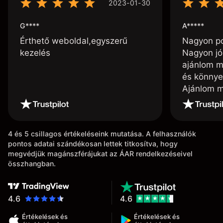
2023-01-30
G****
A*****
Érthető weboldal,egyszerű
Nagyon poz
kezelés
Nagyon jó
ajánlom m
és könnye
Ajánlom m
4 és 5 csillagos értékeléseink mutatása. A felhasználók
pontos adatai szándékosan lettek titkosítva, hogy
megvédjük magánszférájukat az ÁAR rendelkezéseivel
összhangban.
4.6
4.6
Értékelések és
Értékelések és