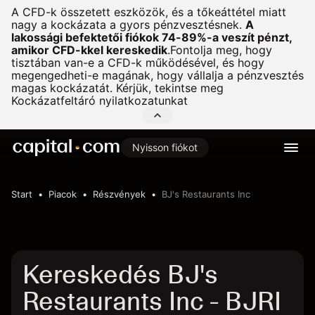
A CFD-k összetett eszközök, és a tőkeáttétel miatt
nagy a kockázata a gyors pénzvesztésnek.
A
lakossági befektetői fiókok 74-89%-a veszít pénzt,
amikor CFD-kkel kereskedik
.
Fontolja meg, hogy
tisztában van-e a CFD-k működésével, és hogy
megengedheti-e magának, hogy vállalja a pénzvesztés
magas kockázatát. Kérjük, tekintse meg
Kockázatfeltáró nyilatkozatunkat
Nyisson fiókot
Start
Piacok
Részvények
BJ's Restaurants Inc
Kereskedés BJ's
Restaurants Inc - BJRI