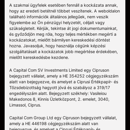
A szakmai ügyfelek esetében fennáll a kockázata annak,
hogy az eredeti betétnél többet veszítenek. A weboldalon
található információk általános jellegűek, nem veszik
figyelembe az Ön pénzügyi helyzetét, céljait vagy
szükségleteit. Kérjük, tekintse át jogi dokumentumainkat,
és győződjön meg róla, hogy teljes mértékben megérti a
kockázatokat, mielőtt bármilyen kereskedési döntést
hozna. Javasoljuk, hogy használja cégünk képzési
szolgáltatásait a kockázatok jobb megértése érdekében,
mielőtt kereskedésbe kezdene.
A Capital Com SV Investments Limited egy Cipruson
bejegyzett vállalat, amely a HE 354252 cégjegyzékszám
alatt van bejegyezve, és amelyet a Ciprusi Értékpapír- és
Tőzsdebizottság hagyott jóvá és szabályoz a 319/17
engedélyszám alatt. Bejegyzett székhely: Vasileiou
Makedonos 8, Kinnis Üzletközpont, 2. emelet, 3040,
Limassol, Ciprus.
Capital Com Group Ltd egy Cipruson bejegyzett vállalat,
amely a ΗΕ 446198 cégjegyzékszám alatt van
bejegyezve, és amelyet a Ciprusi Értékpapír- és