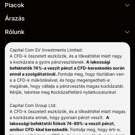
Piacok
Árazás
Rólunk
Capital Com SV Investments Limited:
A CFD-k összetett eszközök, és a tőkeáttétel miatt nagy
a kockázata a gyors pénzvesztésnek.
A lakossági
befektetők 74%-a veszít pénzt a CFD-kereskedés során
ennél a szolgáltatónál.
.
Fontolja meg, hogy tisztában van-
e a CFD-k működésével, és hogy megengedheti-e
magának, hogy vállalja a pénzvesztés magas kockázatát.
Kérjük, tekintse meg
Kockázatfeltáró nyilatkozatunkat
Capital Com Group Ltd:
A CFD-k összetett eszközök, és a tőkeáttétel miatt magas
a kockázata annak, hogy gyorsan pénzt veszít.
A
lakossági befektetői fiókok 74-89%-a veszít pénzt,
amikor CFD-kkel kereskedik
. Fontolja meg, hogy érti-e,