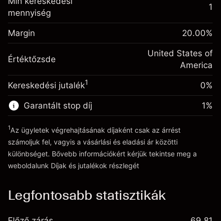
Min kereskedési
(-$1.08)
származó díjak
1
mennyiség
Fedezet. A befektetése
$1,000.00
Ügyletméret tőkeáttétellel ~
$5,000.00
Egynapos finanszírozás
Margin
Tőkeáttételből származó pénz ~
$4,000.00
20.00
%
-0.000654
kiigazítás
%
A pozíció teljes értékéből
United States of
(-$0.03)
Értéktőzsde
származó díjak
Ugrás a platformra
America
Ügyletméret tőkeáttétellel ~
$5,000.00
1
Kereskedési jutalék
0%
Tőkeáttételből származó pénz ~
$4,000.00
Garantált stop díj
1
%
Ugrás a platformra
1
Az ügyletek végrehajtásának díjaként csak az árrést
számoljuk fel, vagyis a vásárlási és eladási ár közötti
különbséget. Bővebb információkért kérjük tekintse meg a
weboldalunk
Díjak és jutalékok
részlegét
Díjak és jutalékokrészlegét
Legfontosabb statisztikák
Előző zárás
69.81