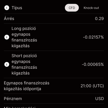
Típus
CFD
Knock-out
Árrés
0.29
Ez a pénzügyi eszköz CFD-ken és Knock-
Long pozíció
outokon keresztül is kereskedhető.
egynapos
-0.02157
%
Bővebb információk:
finanszírozás
kiigazítás
CFD-k
Knock-outok
Short pozíció
egynapos
-0.00065
%
finanszírozás
kiigazítás
Egynapos finanszírozás
21:00
(UTC)
Fedezet. A befektetése
$1,000.00
kiigazítás időpontja
Egynapos finanszírozás
-0.021568
Pénznem
USD
kiigazítás
%
A pozíció teljes értékéből