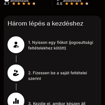
áttekintések
áttekintések
4.7
4.6
Három lépés a kezdéshez
1. Nyisson egy fiókot (jogosultsági
feltételekhez kötött)
2. Fizessen be a saját feltételei
szerint
3. Kezdje el, amikor készen áll