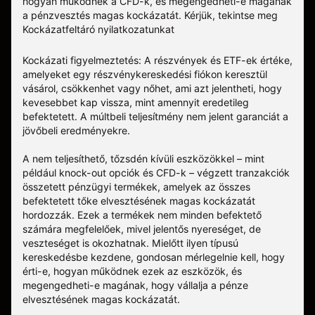
hogyan működnek a CFD-k, és megengedheti-e magának
a pénzvesztés magas kockázatát.
Kérjük, tekintse meg
Kockázatfeltáró nyilatkozatunkat
Kockázati figyelmeztetés: A részvények és ETF-ek értéke,
amelyeket egy részvénykereskedési fiókon keresztül
vásárol, csökkenhet vagy nőhet, ami azt jelentheti, hogy
kevesebbet kap vissza, mint amennyit eredetileg
befektetett. A múltbeli teljesítmény nem jelent garanciát a
jövőbeli eredményekre.
A nem teljesíthető, tőzsdén kívüli eszközökkel – mint
például knock-out opciók és CFD-k – végzett tranzakciók
összetett pénzügyi termékek, amelyek az összes
befektetett tőke elvesztésének magas kockázatát
hordozzák. Ezek a termékek nem minden befektető
számára megfelelőek, mivel jelentős nyereséget, de
veszteséget is okozhatnak. Mielőtt ilyen típusú
kereskedésbe kezdene, gondosan mérlegelnie kell, hogy
érti-e, hogyan működnek ezek az eszközök, és
megengedheti-e magának, hogy vállalja a pénze
elvesztésének magas kockázatát.