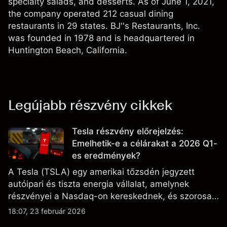
specialty salads, and desserts. As of June 1, 2021,
the company operated 212 casual dining
restaurants in 29 states. BJ''s Restaurants, Inc.
was founded in 1978 and is headquartered in
Huntington Beach, California.
Legújabb részvény cikkek
Tesla részvény előrejelzés:
Emelhetik-e a célárakat a 2026 Q1-
es eredmények?
A Tesla (TSLA) egy amerikai tőzsdén jegyzett
autóipari és tiszta energia vállalat, amelynek
részvényei a Nasdaq-on kereskednek, és szorosan
figyelik az eredményteljesítményt, a szállítási
18:07, 23 február 2026
adatokat, valamint a technológiai és gyártási