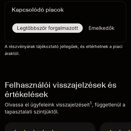
Kapcsolódó piacok
Legtöbbször forgalmazott
Emelkedők
Es
A részvényárak tájékoztató jellegűek, és eltérhetnek a piaci
áraktól.
Felhasználói visszajelzések és
értékelések
1
Olvassa el ügyfeleink visszajelzéseit
, függetlenül a
tapasztalati szintjüktől.