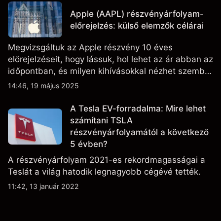
fejleményeket.
Apple (AAPL) részvényárfolyam-
előrejelzés: külső elemzők célárai
Megvizsgáltuk az Apple részvény 10 éves
előrejelzéseit, hogy lássuk, hol lehet az ár abban az
időpontban, és milyen kihívásokkal nézhet szembe
a vállalat.
14:46, 19 május 2025
A Tesla EV-forradalma: Mire lehet
számítani TSLA
részvényárfolyamától a következő
5 évben?
A részvényárfolyam 2021-es rekordmagasságai a
Teslát a világ hatodik legnagyobb cégévé tették.
11:42, 13 január 2022