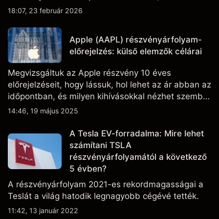
figyelik az eredményteljesítményt, a szállítási
18:07, 23 február 2026
adatokat, valamint a technológiai és gyártási
fejleményeket.
Apple (AAPL) részvényárfolyam-
előrejelzés: külső elemzők célárai
Megvizsgáltuk az Apple részvény 10 éves
előrejelzéseit, hogy lássuk, hol lehet az ár abban az
időpontban, és milyen kihívásokkal nézhet szembe
a vállalat.
14:46, 19 május 2025
A Tesla EV-forradalma: Mire lehet
számítani TSLA
részvényárfolyamától a következő
5 évben?
A részvényárfolyam 2021-es rekordmagasságai a
Teslát a világ hatodik legnagyobb cégévé tették.
11:42, 13 január 2022