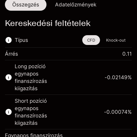
Összegzés
Adatelőzmények
Kereskedési feltételek
Típus
CFD
Knock-out
Árrés
0.11
Ez a pénzügyi eszköz CFD-ken és Knock-
Long pozíció
outokon keresztül is kereskedhető.
egynapos
-0.02149
%
Bővebb információk:
finanszírozás
kiigazítás
CFD-k
Knock-outok
Short pozíció
egynapos
-0.00074
%
finanszírozás
kiigazítás
Egynapos finanszírozás