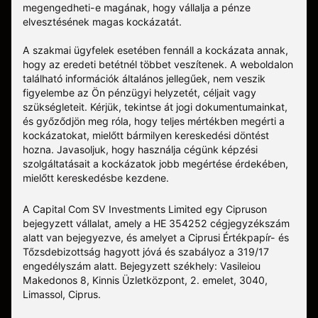
megengedheti-e magának, hogy vállalja a pénze
elvesztésének magas kockázatát.
A szakmai ügyfelek esetében fennáll a kockázata annak,
hogy az eredeti betétnél többet veszítenek. A weboldalon
található információk általános jellegűek, nem veszik
figyelembe az Ön pénzügyi helyzetét, céljait vagy
szükségleteit. Kérjük, tekintse át jogi dokumentumainkat,
és győződjön meg róla, hogy teljes mértékben megérti a
kockázatokat, mielőtt bármilyen kereskedési döntést
hozna. Javasoljuk, hogy használja cégünk képzési
szolgáltatásait a kockázatok jobb megértése érdekében,
mielőtt kereskedésbe kezdene.
A Capital Com SV Investments Limited egy Cipruson
bejegyzett vállalat, amely a HE 354252 cégjegyzékszám
alatt van bejegyezve, és amelyet a Ciprusi Értékpapír- és
Tőzsdebizottság hagyott jóvá és szabályoz a 319/17
engedélyszám alatt. Bejegyzett székhely: Vasileiou
Makedonos 8, Kinnis Üzletközpont, 2. emelet, 3040,
Limassol, Ciprus.