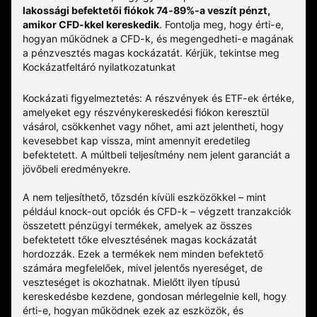
lakossági befektetői fiókok 74-89%-a veszít pénzt,
amikor CFD-kkel kereskedik
. Fontolja meg, hogy érti-e,
hogyan működnek a CFD-k, és megengedheti-e magának
a pénzvesztés magas kockázatát.
Kérjük, tekintse meg
Kockázatfeltáró nyilatkozatunkat
Kockázati figyelmeztetés: A részvények és ETF-ek értéke,
amelyeket egy részvénykereskedési fiókon keresztül
vásárol, csökkenhet vagy nőhet, ami azt jelentheti, hogy
kevesebbet kap vissza, mint amennyit eredetileg
befektetett. A múltbeli teljesítmény nem jelent garanciát a
jövőbeli eredményekre.
A nem teljesíthető, tőzsdén kívüli eszközökkel – mint
például knock-out opciók és CFD-k – végzett tranzakciók
összetett pénzügyi termékek, amelyek az összes
befektetett tőke elvesztésének magas kockázatát
hordozzák. Ezek a termékek nem minden befektető
számára megfelelőek, mivel jelentős nyereséget, de
veszteséget is okozhatnak. Mielőtt ilyen típusú
kereskedésbe kezdene, gondosan mérlegelnie kell, hogy
érti-e, hogyan működnek ezek az eszközök, és