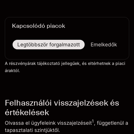
Kapcsolódó piacok
Legtöbbször forgalmazott
Emelkedők
Es
A részvényárak tájékoztató jellegűek, és eltérhetnek a piaci
áraktól.
Felhasználói visszajelzések és
értékelések
1
Olvassa el ügyfeleink visszajelzéseit
, függetlenül a
tapasztalati szintjüktől.