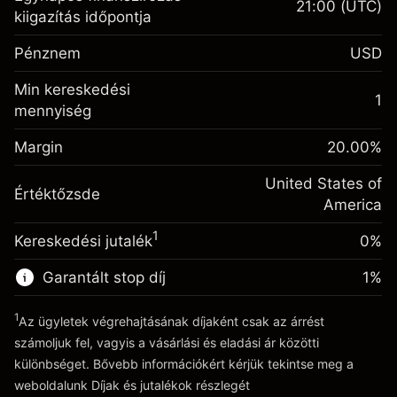
21:00
(UTC)
Fedezet. A befektetése
$1,000.00
kiigazítás időpontja
Egynapos finanszírozás
-0.021485
Pénznem
USD
kiigazítás
%
A pozíció teljes értékéből
Min kereskedési
(-$1.07)
származó díjak
1
mennyiség
Fedezet. A befektetése
$1,000.00
Ügyletméret tőkeáttétellel ~
$5,000.00
Egynapos finanszírozás
Margin
Tőkeáttételből származó pénz ~
$4,000.00
20.00
%
-0.000738
kiigazítás
%
A pozíció teljes értékéből
United States of
(-$0.04)
Értéktőzsde
származó díjak
Ugrás a platformra
America
Ügyletméret tőkeáttétellel ~
$5,000.00
1
Kereskedési jutalék
0%
Tőkeáttételből származó pénz ~
$4,000.00
Garantált stop díj
1
%
Ugrás a platformra
1
Az ügyletek végrehajtásának díjaként csak az árrést
számoljuk fel, vagyis a vásárlási és eladási ár közötti
különbséget. Bővebb információkért kérjük tekintse meg a
weboldalunk
Díjak és jutalékok
részlegét