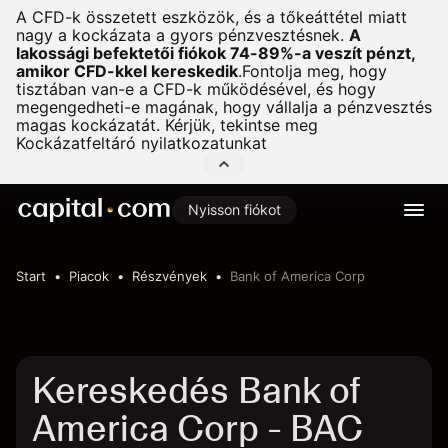
A CFD-k összetett eszközök, és a tőkeáttétel miatt
nagy a kockázata a gyors pénzvesztésnek.
A
lakossági befektetői fiókok 74-89%-a veszít pénzt,
amikor CFD-kkel kereskedik
.
Fontolja meg, hogy
tisztában van-e a CFD-k működésével, és hogy
megengedheti-e magának, hogy vállalja a pénzvesztés
magas kockázatát. Kérjük, tekintse meg
Kockázatfeltáró nyilatkozatunkat
Nyisson fiókot
Start
Piacok
Részvények
Bank of America Corp
Kereskedés Bank of
America Corp - BAC