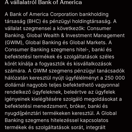
A vállalatról Bank of America
A Bank of America Corporation bankholding
társaság (BHC) és pénzügyi holdingtársaság. A
vállalat szegmensei a következők: Consumer
Banking, Global Wealth & Investment Management
(GWIM), Global Banking és Global Markets. A
Consumer Banking szegmens hitel-, banki és
befektetési termékek és szolgáltatások széles
körét kínálja a fogyasztók és kisvállalkozások
számára. A GWIM szegmens pénzügyi tanácsadók
hálózatán keresztül nyújt ügyfélélményt a 250 000
dollárnál nagyobb teljes befektethető vagyonnal
rendelkező ügyfeleknek, beleértve az ügyfelek
igényeinek kielégítésére szolgáló megoldásokat a
befektetési menedzsment, bróker, banki és
nyugdíjpénztári termékeken keresztül. A Global
Banking szegmens hitelezéssel kapcsolatos
termékek és szolgáltatások sorát, integrált