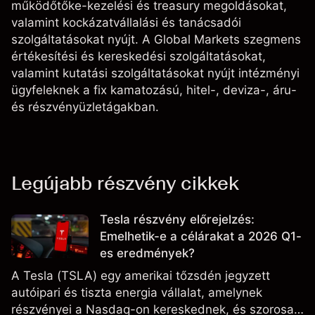
működőtőke-kezelési és treasury megoldásokat,
valamint kockázatvállalási és tanácsadói
szolgáltatásokat nyújt. A Global Markets szegmens
értékesítési és kereskedési szolgáltatásokat,
valamint kutatási szolgáltatásokat nyújt intézményi
ügyfeleknek a fix kamatozású, hitel-, deviza-, áru-
és részvényüzletágakban.
Legújabb részvény cikkek
Tesla részvény előrejelzés:
Emelhetik-e a célárakat a 2026 Q1-
es eredmények?
A Tesla (TSLA) egy amerikai tőzsdén jegyzett
autóipari és tiszta energia vállalat, amelynek
részvényei a Nasdaq-on kereskednek, és szorosan