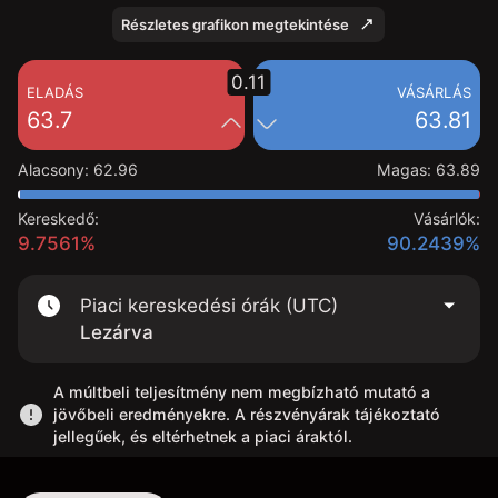
Részletes grafikon megtekintése
0.11
ELADÁS
VÁSÁRLÁS
63.7
63.81
Alacsony
:
62.96
Magas
:
63.89
Kereskedő:
Vásárlók:
9.7561%
90.2439%
Piaci kereskedési órák (UTC)
Lezárva
A múltbeli teljesítmény nem megbízható mutató a
jövőbeli eredményekre. A részvényárak tájékoztató
jellegűek, és eltérhetnek a piaci áraktól.