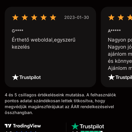
2023-01-30
G****
A*****
Érthető weboldal,egyszerű
Nagyon poz
kezelés
Nagyon jó
ajánlom m
és könnye
Ajánlom m
4 és 5 csillagos értékeléseink mutatása. A felhasználók
pontos adatai szándékosan lettek titkosítva, hogy
megvédjük magánszférájukat az ÁAR rendelkezéseivel
összhangban.