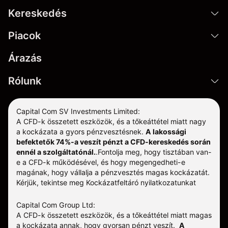
Kereskedés
Piacok
Árazás
Rólunk
Capital Com SV Investments Limited:
A CFD-k összetett eszközök, és a tőkeáttétel miatt nagy
a kockázata a gyors pénzvesztésnek.
A lakossági
befektetők 74%-a veszít pénzt a CFD-kereskedés során
ennél a szolgáltatónál.
.
Fontolja meg, hogy tisztában van-
e a CFD-k működésével, és hogy megengedheti-e
magának, hogy vállalja a pénzvesztés magas kockázatát.
Kérjük, tekintse meg
Kockázatfeltáró nyilatkozatunkat
Capital Com Group Ltd:
A CFD-k összetett eszközök, és a tőkeáttétel miatt magas
a kockázata annak, hogy gyorsan pénzt veszít.
A