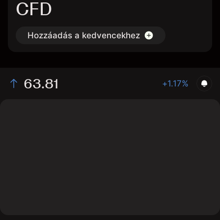
CFD
Hozzáadás a kedvencekhez
63.81
+1.17%
The chart shows the BAC stock price data over the last
1 day, with a current price of 63.81, a high of 63.89,
and a low of 62.96.