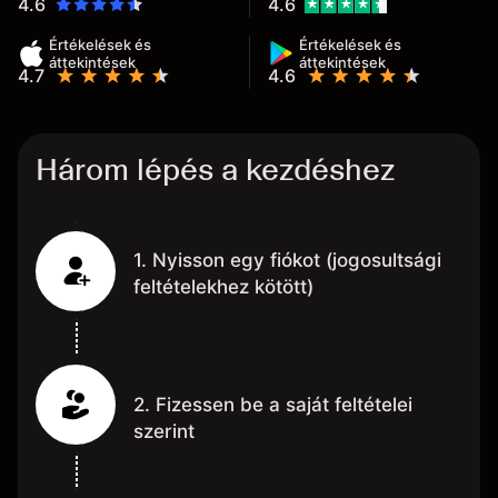
4.6
4.6
Értékelések és
Értékelések és
áttekintések
áttekintések
4.7
4.6
Három lépés a kezdéshez
1. Nyisson egy fiókot (jogosultsági
feltételekhez kötött)
2. Fizessen be a saját feltételei
szerint