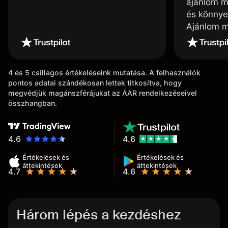
ajánlom m
és könnye
Ajánlom m
4 és 5 csillagos értékeléseink mutatása. A felhasználók
pontos adatai szándékosan lettek titkosítva, hogy
megvédjük magánszférájukat az ÁAR rendelkezéseivel
összhangban.
4.6
4.6
Értékelések és
Értékelések és
áttekintések
áttekintések
4.7
4.6
Három lépés a kezdéshez