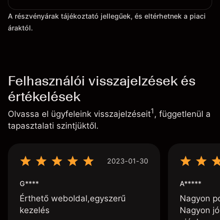
A részvényárak tájékoztató jellegűek, és eltérhetnek a piaci
áraktól.
Felhasználói visszajelzések és
értékelések
1
Olvassa el ügyfeleink visszajelzéseit
, függetlenül a
tapasztalati szintjüktől.
2023-01-30
G****
A*****
Érthető weboldal,egyszerű
Nagyon poz
kezelés
Nagyon jó