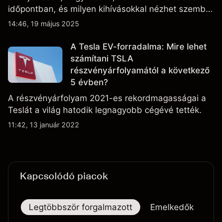
időpontban, és milyen kihívásokkal nézhet szembe
a vállalat.
14:46, 19 május 2025
A Tesla EV-forradalma: Mire lehet
számítani TSLA
részvényárfolyamától a következő
5 évben?
A részvényárfolyam 2021-es rekordmagasságai a
Teslát a világ hatodik legnagyobb cégévé tették.
11:42, 13 január 2022
Kapcsolódó piacok
Legtöbbször forgalmazott
Emelkedők
Es