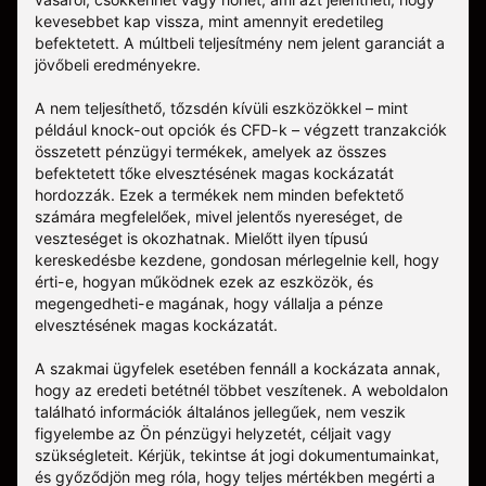
kevesebbet kap vissza, mint amennyit eredetileg
befektetett. A múltbeli teljesítmény nem jelent garanciát a
jövőbeli eredményekre.
A nem teljesíthető, tőzsdén kívüli eszközökkel – mint
például knock-out opciók és CFD-k – végzett tranzakciók
összetett pénzügyi termékek, amelyek az összes
befektetett tőke elvesztésének magas kockázatát
hordozzák. Ezek a termékek nem minden befektető
számára megfelelőek, mivel jelentős nyereséget, de
veszteséget is okozhatnak. Mielőtt ilyen típusú
kereskedésbe kezdene, gondosan mérlegelnie kell, hogy
érti-e, hogyan működnek ezek az eszközök, és
megengedheti-e magának, hogy vállalja a pénze
elvesztésének magas kockázatát.
A szakmai ügyfelek esetében fennáll a kockázata annak,
hogy az eredeti betétnél többet veszítenek. A weboldalon
található információk általános jellegűek, nem veszik
figyelembe az Ön pénzügyi helyzetét, céljait vagy
szükségleteit. Kérjük, tekintse át jogi dokumentumainkat,
és győződjön meg róla, hogy teljes mértékben megérti a