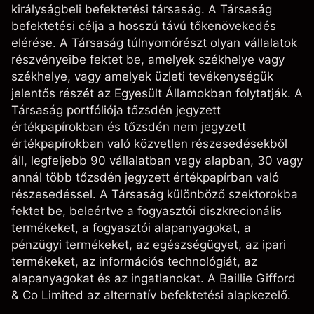
királyságbeli befektetési társaság. A Társaság
befektetési célja a hosszú távú tőkenövekedés
elérése. A Társaság túlnyomórészt olyan vállalatok
részvényeibe fektet be, amelyek székhelye vagy
székhelye, vagy amelyek üzleti tevékenységük
jelentős részét az Egyesült Államokban folytatják. A
Társaság portfóliója tőzsdén jegyzett
értékpapírokban és tőzsdén nem jegyzett
értékpapírokban való közvetlen részesedésekből
áll, legfeljebb 90 vállalatban vagy alapban, 30 vagy
annál több tőzsdén jegyzett értékpapírban való
részesedéssel. A Társaság különböző szektorokba
fektet be, beleértve a fogyasztói diszkrecionális
termékeket, a fogyasztói alapanyagokat, a
pénzügyi termékeket, az egészségügyet, az ipari
termékeket, az információs technológiát, az
alapanyagokat és az ingatlanokat. A Baillie Gifford
& Co Limited az alternatív befektetési alapkezelő.