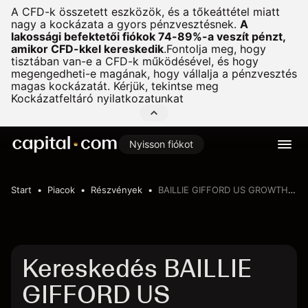
A CFD-k összetett eszközök, és a tőkeáttétel miatt
nagy a kockázata a gyors pénzvesztésnek.
A
lakossági befektetői fiókok 74-89%-a veszít pénzt,
amikor CFD-kkel kereskedik
.
Fontolja meg, hogy
tisztában van-e a CFD-k működésével, és hogy
megengedheti-e magának, hogy vállalja a pénzvesztés
magas kockázatát. Kérjük, tekintse meg
Kockázatfeltáró nyilatkozatunkat
Nyisson fiókot
Start
Piacok
Részvények
BAILLIE GIFFORD US GROWTH TRUST
Kereskedés BAILLIE
GIFFORD US