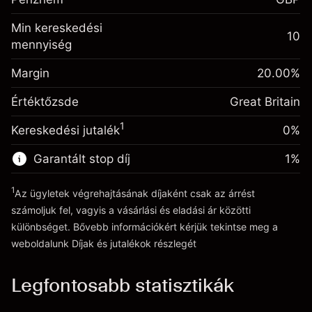
kiigazítás
%
A pozíció teljes értékéből
Min kereskedési
(-£1.06)
származó díjak
10
mennyiség
Fedezet. A befektetése
£1,000.00
Ügyletméret tőkeáttétellel ~
£5,000.00
Egynapos finanszírozás
Margin
Tőkeáttételből származó pénz ~
£4,000.00
20.00
%
-0.000647
kiigazítás
%
A pozíció teljes értékéből
Értéktőzsde
Great Britain
(-£0.03)
származó díjak
Ugrás a platformra
1
Kereskedési jutalék
0%
Ügyletméret tőkeáttétellel ~
£5,000.00
Tőkeáttételből származó pénz ~
£4,000.00
Garantált stop díj
1
%
1
Az ügyletek végrehajtásának díjaként csak az árrést
Ugrás a platformra
számoljuk fel, vagyis a vásárlási és eladási ár közötti
különbséget. Bővebb információkért kérjük tekintse meg a
weboldalunk
Díjak és jutalékok
részlegét
Díjak és jutalékokrészlegét
Legfontosabb statisztikák