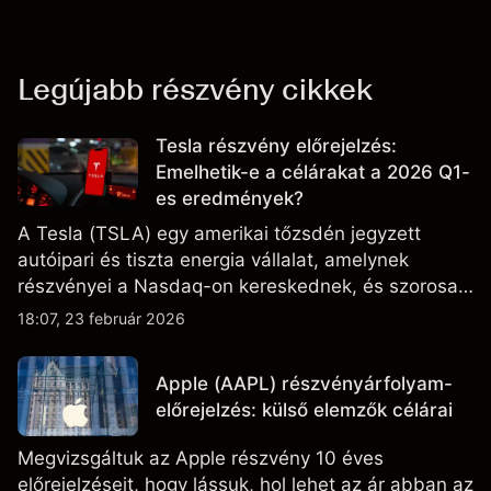
Legújabb részvény cikkek
Tesla részvény előrejelzés:
Emelhetik-e a célárakat a 2026 Q1-
es eredmények?
A Tesla (TSLA) egy amerikai tőzsdén jegyzett
autóipari és tiszta energia vállalat, amelynek
részvényei a Nasdaq-on kereskednek, és szorosan
figyelik az eredményteljesítményt, a szállítási
18:07, 23 február 2026
adatokat, valamint a technológiai és gyártási
fejleményeket.
Apple (AAPL) részvényárfolyam-
előrejelzés: külső elemzők célárai
Megvizsgáltuk az Apple részvény 10 éves
előrejelzéseit, hogy lássuk, hol lehet az ár abban az