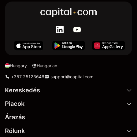
Hungary
Hungarian
+357 25123646
support@capital.com
Kereskedés
Piacok
Árazás
Rólunk