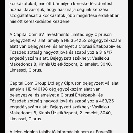
kockázatokat, mielőtt bármilyen kereskedési döntést
hozna. Javasoljuk, hogy használja cégünk képzési
szolgáltatásait a kockázatok jobb megértése érdekében,
mielőtt kereskedésbe kezdene.
A Capital Com SV Investments Limited egy Cipruson
bejegyzett vállalat, amely a HE 354252 cégjegyzékszám
alatt van bejegyezve, és amelyet a Ciprusi Értékpapír- és
Tőzsdebizottság hagyott jóvá és szabályoz a 319/17
engedélyszám alatt. Bejegyzett székhely: Vasileiou
Makedonos 8, Kinnis Üzletközpont, 2. emelet, 3040,
Limassol, Ciprus.
Capital Com Group Ltd egy Cipruson bejegyzett vállalat,
amely a ΗΕ 446198 cégjegyzékszám alatt van
bejegyezve, és amelyet a Ciprusi Értékpapír- és
Tőzsdebizottság hagyott jóvá és szabályoz a 463/25
engedélyszám alatt. Bejegyzett székhely: Vasileiou
Makedonos 8, Kinnis Üzletközpont, 2. emelet, 3040,
Limassol, Ciprus.
A jelen oldalon található információk nem az Egyesült