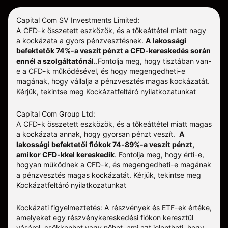
Capital Com SV Investments Limited:
A CFD-k összetett eszközök, és a tőkeáttétel miatt nagy
a kockázata a gyors pénzvesztésnek.
A lakossági
befektetők 74%-a veszít pénzt a CFD-kereskedés során
ennél a szolgáltatónál.
.
Fontolja meg, hogy tisztában van-
e a CFD-k működésével, és hogy megengedheti-e
magának, hogy vállalja a pénzvesztés magas kockázatát.
Kérjük, tekintse meg
Kockázatfeltáró nyilatkozatunkat
Capital Com Group Ltd:
A CFD-k összetett eszközök, és a tőkeáttétel miatt magas
a kockázata annak, hogy gyorsan pénzt veszít.
A
lakossági befektetői fiókok 74-89%-a veszít pénzt,
amikor CFD-kkel kereskedik
. Fontolja meg, hogy érti-e,
hogyan működnek a CFD-k, és megengedheti-e magának
a pénzvesztés magas kockázatát.
Kérjük, tekintse meg
Kockázatfeltáró nyilatkozatunkat
Kockázati figyelmeztetés: A részvények és ETF-ek értéke,
amelyeket egy részvénykereskedési fiókon keresztül
vásárol, csökkenhet vagy nőhet, ami azt jelentheti, hogy