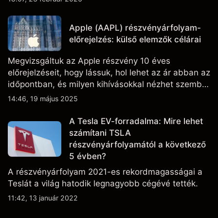
adatokat, valamint a technológiai és gyártási
fejleményeket.
Apple (AAPL) részvényárfolyam-
előrejelzés: külső elemzők célárai
Megvizsgáltuk az Apple részvény 10 éves
előrejelzéseit, hogy lássuk, hol lehet az ár abban az
időpontban, és milyen kihívásokkal nézhet szembe
a vállalat.
14:46, 19 május 2025
A Tesla EV-forradalma: Mire lehet
számítani TSLA
részvényárfolyamától a következő
5 évben?
A részvényárfolyam 2021-es rekordmagasságai a
Teslát a világ hatodik legnagyobb cégévé tették.
11:42, 13 január 2022