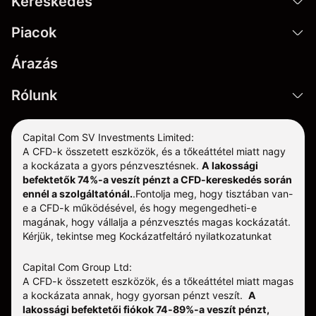
Kereskedés
Piacok
Árazás
Rólunk
Capital Com SV Investments Limited:
A CFD-k összetett eszközök, és a tőkeáttétel miatt nagy
a kockázata a gyors pénzvesztésnek.
A lakossági
befektetők 74%-a veszít pénzt a CFD-kereskedés során
ennél a szolgáltatónál.
.
Fontolja meg, hogy tisztában van-
e a CFD-k működésével, és hogy megengedheti-e
magának, hogy vállalja a pénzvesztés magas kockázatát.
Kérjük, tekintse meg
Kockázatfeltáró nyilatkozatunkat
Capital Com Group Ltd:
A CFD-k összetett eszközök, és a tőkeáttétel miatt magas
a kockázata annak, hogy gyorsan pénzt veszít.
A
lakossági befektetői fiókok 74-89%-a veszít pénzt,