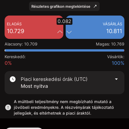
Részletes grafikon megtekintése
0.082
ELADÁS
VÁSÁRLÁS
10.729
10.811
Alacsony
:
10.709
Magas
:
10.769
Kereskedő:
Vásárlók:
0%
100%
Piaci kereskedési órák (UTC)
Most nyitva
A múltbeli teljesítmény nem megbízható mutató a
jövőbeli eredményekre. A részvényárak tájékoztató
jellegűek, és eltérhetnek a piaci áraktól.