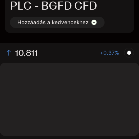
PLC - BGFD CFD
Hozzáadás a kedvencekhez
10.811
+0.37%
The chart shows the BGFD stock price data over the
last 1 day, with a current price of 10.811, a high of
10.769, and a low of 10.709.