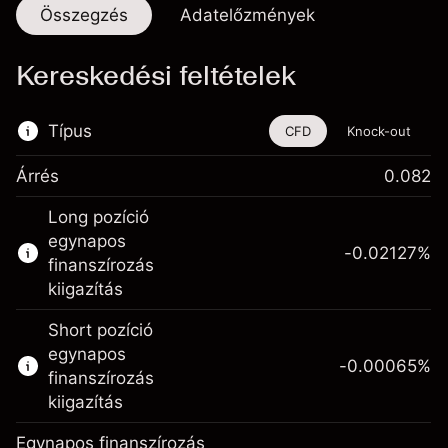
Összegzés
Adatelőzmények
Kereskedési feltételek
Típus
CFD
Knock-out
Árrés
0.082
Ez a pénzügyi eszköz CFD-ken és Knock-
Long pozíció
outokon keresztül is kereskedhető.
egynapos
-0.02127
%
Bővebb információk:
finanszírozás
kiigazítás
CFD-k
Knock-outok
Short pozíció
egynapos
-0.00065
%
finanszírozás
kiigazítás
Egynapos finanszírozás