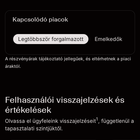
Kapcsolódó piacok
Legtöbbször forgalmazott
Emelkedők
Es
A részvényárak tájékoztató jellegűek, és eltérhetnek a piaci
áraktól.
Felhasználói visszajelzések és
értékelések
1
Olvassa el ügyfeleink visszajelzéseit
, függetlenül a
tapasztalati szintjüktől.