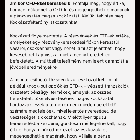
amikor CFD-kkel kereskedik
. Fontolja meg, hogy érti-e,
hogyan működnek a CFD-k, és megengedheti-e magának
a pénzvesztés magas kockázatát.
Kérjük, tekintse meg
Kockázatfeltáró nyilatkozatunkat
Kockázati figyelmeztetés: A részvények és ETF-ek értéke,
amelyeket egy részvénykereskedési fiókon keresztül
vásárol, csökkenhet vagy nőhet, ami azt jelentheti, hogy
kevesebbet kap vissza, mint amennyit eredetileg
befektetett. A múltbeli teljesítmény nem jelent garanciát a
jövőbeli eredményekre.
A nem teljesíthető, tőzsdén kívüli eszközökkel – mint
például knock-out opciók és CFD-k – végzett tranzakciók
összetett pénzügyi termékek, amelyek az összes
befektetett tőke elvesztésének magas kockázatát
hordozzák. Ezek a termékek nem minden befektető
számára megfelelőek, mivel jelentős nyereséget, de
veszteséget is okozhatnak. Mielőtt ilyen típusú
kereskedésbe kezdene, gondosan mérlegelnie kell, hogy
érti-e, hogyan működnek ezek az eszközök, és
megengedheti-e magának, hogy vállalja a pénze