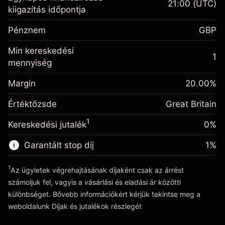
21:00
(UTC)
Fedezet. A befektetése
£1,000.00
kiigazítás időpontja
Egynapos finanszírozás
-0.021271
Pénznem
GBP
kiigazítás
%
A pozíció teljes értékéből
Min kereskedési
(-£1.06)
származó díjak
1
mennyiség
Fedezet. A befektetése
£1,000.00
Ügyletméret tőkeáttétellel ~
£5,000.00
Egynapos finanszírozás
Margin
Tőkeáttételből származó pénz ~
£4,000.00
20.00
%
-0.000647
kiigazítás
%
A pozíció teljes értékéből
Értéktőzsde
Great Britain
(-£0.03)
származó díjak
Ugrás a platformra
1
Kereskedési jutalék
0%
Ügyletméret tőkeáttétellel ~
£5,000.00
Tőkeáttételből származó pénz ~
£4,000.00
Garantált stop díj
1
%
1
Az ügyletek végrehajtásának díjaként csak az árrést
Ugrás a platformra
számoljuk fel, vagyis a vásárlási és eladási ár közötti
különbséget. Bővebb információkért kérjük tekintse meg a
weboldalunk
Díjak és jutalékok
részlegét
Díjak és jutalékokrészlegét