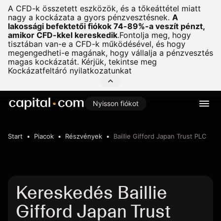
A CFD-k összetett eszközök, és a tőkeáttétel miatt
nagy a kockázata a gyors pénzvesztésnek.
A
lakossági befektetői fiókok 74-89%-a veszít pénzt,
amikor CFD-kkel kereskedik
.
Fontolja meg, hogy
tisztában van-e a CFD-k működésével, és hogy
megengedheti-e magának, hogy vállalja a pénzvesztés
magas kockázatát. Kérjük, tekintse meg
Kockázatfeltáró nyilatkozatunkat
Nyisson fiókot
Start
Piacok
Részvények
Baillie Gifford Japan Trust PLC
Kereskedés Baillie
Gifford Japan Trust