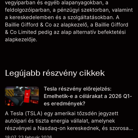
vegyiparban és egyéb alapanyagokban, a
feldolgozóiparban, a pénzügyi szektorban, valamint
a kereskedelemben és a szolgáltatásokban. A
Baillie Gifford & Co az alapkezelő, a Baillie Gifford
& Co Limited pedig az alap alternatív befektetési
alapkezelője.
Legújabb részvény cikkek
Tesla részvény előrejelzés:
Emelhetik-e a célárakat a 2026 Q1-
es eredmények?
A Tesla (TSLA) egy amerikai tőzsdén jegyzett
autóipari és tiszta energia vállalat, amelynek
részvényei a Nasdaq-on kereskednek, és szorosan
figyelik az eredményteljesítményt, a szállítási
18:07, 23 február 2026