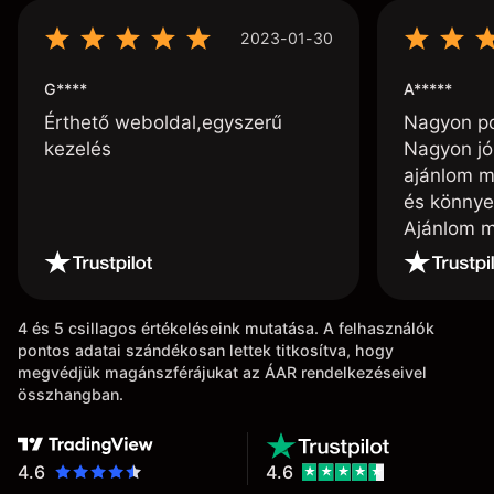
2023-01-30
G****
A*****
Érthető weboldal,egyszerű
Nagyon poz
kezelés
Nagyon jó
ajánlom m
és könnye
Ajánlom m
4 és 5 csillagos értékeléseink mutatása. A felhasználók
pontos adatai szándékosan lettek titkosítva, hogy
megvédjük magánszférájukat az ÁAR rendelkezéseivel
összhangban.
4.6
4.6