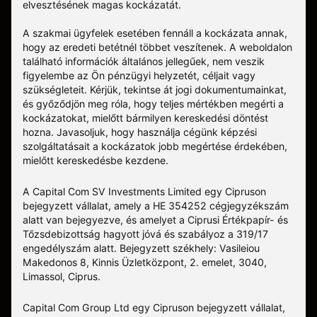
elvesztésének magas kockázatát.
A szakmai ügyfelek esetében fennáll a kockázata annak,
hogy az eredeti betétnél többet veszítenek. A weboldalon
található információk általános jellegűek, nem veszik
figyelembe az Ön pénzügyi helyzetét, céljait vagy
szükségleteit. Kérjük, tekintse át jogi dokumentumainkat,
és győződjön meg róla, hogy teljes mértékben megérti a
kockázatokat, mielőtt bármilyen kereskedési döntést
hozna. Javasoljuk, hogy használja cégünk képzési
szolgáltatásait a kockázatok jobb megértése érdekében,
mielőtt kereskedésbe kezdene.
A Capital Com SV Investments Limited egy Cipruson
bejegyzett vállalat, amely a HE 354252 cégjegyzékszám
alatt van bejegyezve, és amelyet a Ciprusi Értékpapír- és
Tőzsdebizottság hagyott jóvá és szabályoz a 319/17
engedélyszám alatt. Bejegyzett székhely: Vasileiou
Makedonos 8, Kinnis Üzletközpont, 2. emelet, 3040,
Limassol, Ciprus.
Capital Com Group Ltd egy Cipruson bejegyzett vállalat,