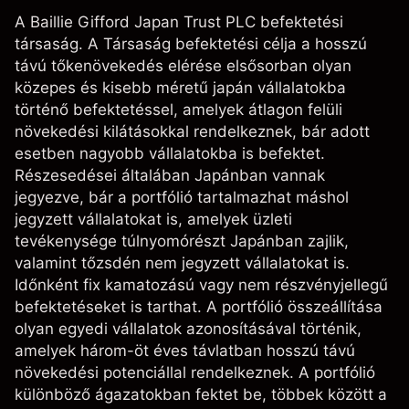
A Baillie Gifford Japan Trust PLC befektetési
társaság. A Társaság befektetési célja a hosszú
távú tőkenövekedés elérése elsősorban olyan
közepes és kisebb méretű japán vállalatokba
történő befektetéssel, amelyek átlagon felüli
növekedési kilátásokkal rendelkeznek, bár adott
esetben nagyobb vállalatokba is befektet.
Részesedései általában Japánban vannak
jegyezve, bár a portfólió tartalmazhat máshol
jegyzett vállalatokat is, amelyek üzleti
tevékenysége túlnyomórészt Japánban zajlik,
valamint tőzsdén nem jegyzett vállalatokat is.
Időnként fix kamatozású vagy nem részvényjellegű
befektetéseket is tarthat. A portfólió összeállítása
olyan egyedi vállalatok azonosításával történik,
amelyek három-öt éves távlatban hosszú távú
növekedési potenciállal rendelkeznek. A portfólió
különböző ágazatokban fektet be, többek között a