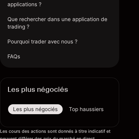
applications ?
Que rechercher dans une application de
trading ?
Pourquoi trader avec nous ?
FAQs
Les plus négociés
Les plus négociés
Top haussiers
Top baiss
Les cours des actions sont donnés à titre indicatif et
peuvent différer des prix du marché en direct.