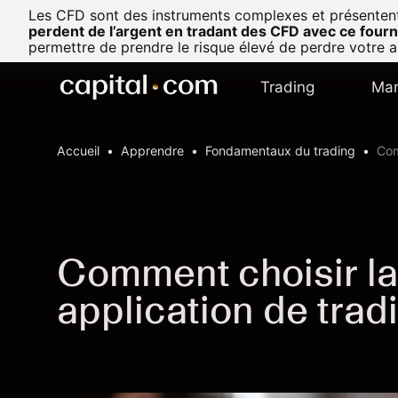
Les CFD sont des instruments complexes et présentent u
perdent de l’argent en tradant des CFD avec ce fourn
permettre de prendre le risque élevé de perdre votre a
Trading
Mar
Accueil
Apprendre
Fondamentaux du trading
Com
Comment choisir la
application de trad