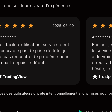
el que soit leur niveau d'expérience.
2025-06-09
*********
A******** F
ès facile d’utilisation, service client
Bonjour j
mpeccable pas de prise de tête, je
le service 
’ai pas rencontré de problème pour
aide vrai
a part depuis le début...
erreur, a 
hésite, j
100%. Un c
de cette 5
iques des utilisateurs ont été intentionnellement anonymisés pour