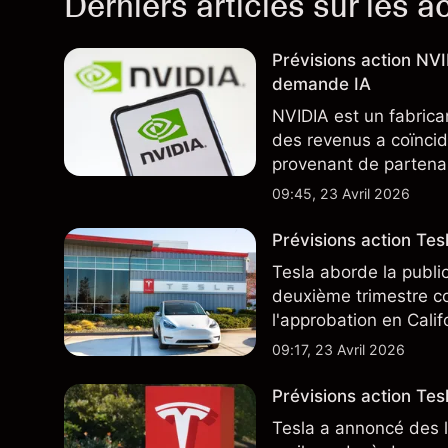
Derniers articles sur les a
Prévisions action NV
demande IA
NVIDIA est un fabrica
des revenus a coïncid
provenant de partenai
notamment TSMC et A
09:45, 23 Avril 2026
des résultats futurs.
Prévisions action Te
Tesla aborde la publi
deuxième trimestre co
l'approbation en Cali
ajoute un nouveau dé
09:17, 23 Avril 2026
Prévisions action Tesl
Tesla a annoncé des l