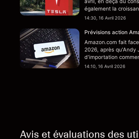
avril, en deçà du con
également la croissan
moindre coût, dont u
14:30, 16 Avril 2026
TSLA d'analystes tier
Prévisions action Ama
Amazon.com fait face 
2026, après qu'Andy J
d'importation commenç
performances passées 
14:10, 16 Avril 2026
Avis et évaluations des uti