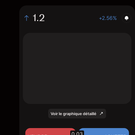
1.2
+2.56%
The chart shows the XPHG stock price data
over the last 1 day, with a current price of
1.2, a high of 1.18, and a low of 1.16.
Voir le graphique détaillé
0.03