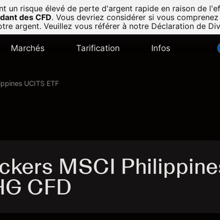
n risque élevé de perte d'argent rapide en raison de l'eff
radant des CFD
.
Vous devriez considérer si vous comprenez
tre argent. Veuillez vous référer à notre
Déclaration de Di
Marchés
Tarification
Infos
lippines UCITS ETF
ackers MSCI Philippine
PHG CFD