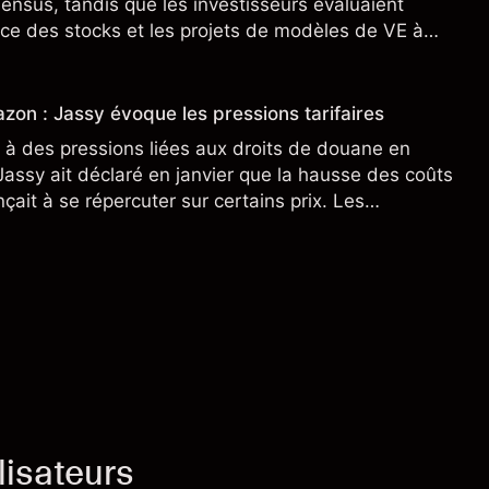
sensus, tandis que les investisseurs évaluaient
ce des stocks et les projets de modèles de VE à
n nouveau SUV. Découvrez les objectifs de cours
s.
zon : Jassy évoque les pressions tarifaires
à des pressions liées aux droits de douane en
assy ait déclaré en janvier que la hausse des coûts
ait à se répercuter sur certains prix. Les
ne préjugent pas des résultats futurs.
lisateurs