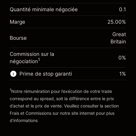
£1,000.00
investissement
Quantité minimale négociée
0.1
Ajustement des fonds de
Marge. Votre
-0.021271
Marge
25.00
%
£1,000.00
overnight
investissement
%
Frais sur la valeur totale de la
(-£0.85)
Great
Ajustement des fonds de
position
Bourse
-0.000647
Britain
overnight
Taille de la position avec effet de levier
%
Frais sur la valeur totale de la
~
£4,000.00
(-£0.03)
Commission sur la
position
0%
Valeur nominale avec effet de levier
1
négociation
Taille de la position avec effet de levier
~
£3,000.00
~
£4,000.00
Prime de stop garanti
1
%
Valeur nominale avec effet de levier
Vers la plateforme
~
£3,000.00
1
Notre rémunération pour l’exécution de votre trade
correspond au spread, soit la différence entre le prix
Vers la plateforme
d’achat et le prix de vente. Veuillez consulter la section
'Tarifs et Frais
Frais et Commissions
sur notre site internet pour plus
d’informations