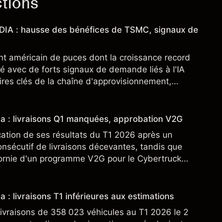
ctions
IDIA : hausse des bénéfices de TSMC, signaux de
nt américain de puces dont la croissance record
é avec de forts signaux de demande liés à l'IA
res clés de la chaîne d'approvisionnement,
SML. Les performances passées ne préjugent pas
sla : livraisons Q1 manquées, approbation V2G
cation de ses résultats du T1 2026 après un
nsécutif de livraisons décevantes, tandis que
fornie d'un programme V2G pour le Cybertruck
veloppement à son activité énergétique.
a : livraisons T1 inférieures aux estimations
ivraisons de 358 023 véhicules au T1 2026 le 2