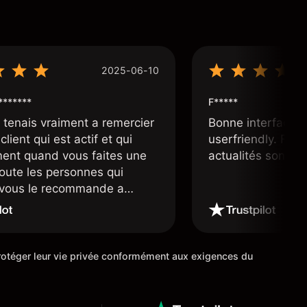
2025-06-10
*******
F*****
e tenais vraiment a remercier
Bonne interface 
client qui est actif et qui
userfriendly. Facil
ment quand vous faites une
actualités sont bi
toute les personnes qui
e vous le recommande a
ourtier très fiable et digne
 étoiles
 protéger leur vie privée conformément aux exigences du