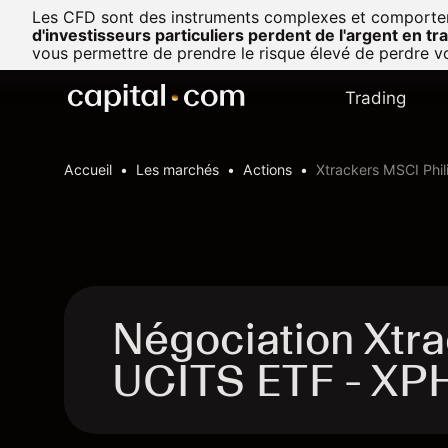
Les CFD sont des instruments complexes et comportent u
d'investisseurs particuliers perdent de l'argent en t
vous permettre de prendre le risque élevé de perdre vo
Trading
Accueil
Les marchés
Actions
Xtrackers MSCI Phi
Négociation Xtr
UCITS ETF - X