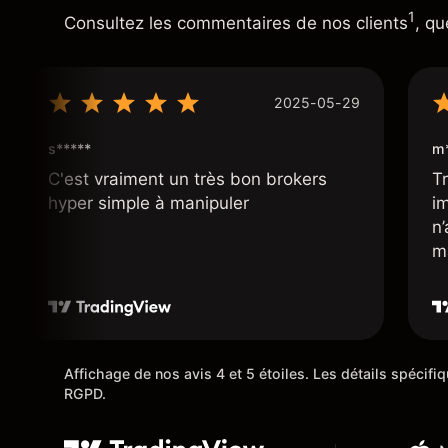
1
Consultez les commentaires de nos clients
, qu
2025-05-29
s*****
m*
C'est vraiment un très bon brokers
Tr
hyper simple à manipuler
i
n
m
Affichage de nos avis 4 et 5 étoiles. Les détails spécif
RGPD.