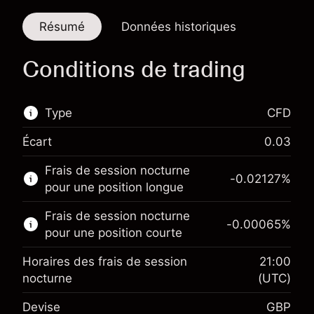
Résumé
Données historiques
Conditions de trading
Type
CFD
Écart
0.03
Ce marché financier est disponible pour le
Frais de session nocturne
trading de CFD.
-0.02127
%
pour une position longue
En savoir plus sur :
Frais de session nocturne
-0.00065
%
CFD
pour une position courte
Horaires des frais de session
21:00
nocturne
(UTC)
Devise
GBP
Marge. Votre