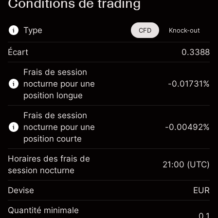
Conditions de trading
Type
CFD
Knock-out
Écart
0.3388
Cet instrument financier est disponible pour
Frais de session
le trading via les CFD et les Knock-outs.
nocturne pour une
-0.01731
%
En savoir plus sur :
position longue
CFD
Frais de session
Knock-outs
nocturne pour une
-0.00492
%
position courte
Horaires des frais de
21:00
(UTC)
session nocturne
Marge. Votre
€1,000.00
Devise
EUR
investissement
Ajustement des fonds de
Quantité minimale
-0.017307
0.1