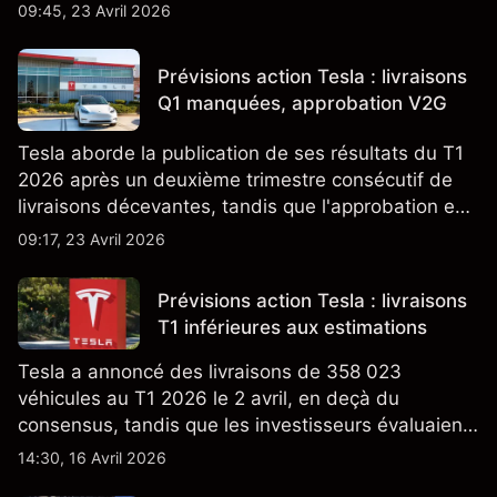
partenaires clés de la chaîne d'approvisionnement,
09:45, 23 Avril 2026
notamment TSMC et ASML. Les performances
passées ne préjugent pas des résultats futurs.
Prévisions action Tesla : livraisons
Q1 manquées, approbation V2G
Tesla aborde la publication de ses résultats du T1
2026 après un deuxième trimestre consécutif de
livraisons décevantes, tandis que l'approbation en
Californie d'un programme V2G pour le Cybertruck
09:17, 23 Avril 2026
ajoute un nouveau développement à son activité
énergétique.
Prévisions action Tesla : livraisons
T1 inférieures aux estimations
Tesla a annoncé des livraisons de 358 023
véhicules au T1 2026 le 2 avril, en deçà du
consensus, tandis que les investisseurs évaluaient
également la croissance des stocks et les projets
14:30, 16 Avril 2026
de modèles de VE à moindre coût, dont un