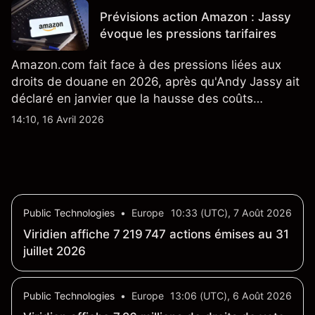
nouveau SUV. Découvrez les objectifs de cours
Prévisions action Amazon : Jassy
TSLA d'analystes tiers.
évoque les pressions tarifaires
Amazon.com fait face à des pressions liées aux
droits de douane en 2026, après qu'Andy Jassy ait
déclaré en janvier que la hausse des coûts
d'importation commençait à se répercuter sur
14:10, 16 Avril 2026
certains prix. Les performances passées ne
préjugent pas des résultats futurs.
Public Technologies
•
Europe
10:33 (UTC), 7 Août 2026
Viridien affiche 7 219 747 actions émises au 31
juillet 2026
Public Technologies
•
Europe
13:06 (UTC), 6 Août 2026