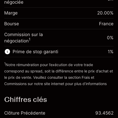
overnight
négociée
Marge. Votre
%
€1,000.00
Frais sur la valeur totale de la
investissement
(-€0.87)
position
Marge
20.00
%
Ajustement des fonds de
Taille de la position avec effet de levier
-0.004915
Bourse
overnight
France
~
€5,000.00
%
Frais sur la valeur totale de la
Valeur nominale avec effet de levier
(-€0.25)
Commission sur la
position
0%
~
€4,000.00
1
négociation
Taille de la position avec effet de levier
~
€5,000.00
Prime de stop garanti
1
%
Vers la plateforme
Valeur nominale avec effet de levier
~
€4,000.00
1
Notre rémunération pour l’exécution de votre trade
correspond au spread, soit la différence entre le prix d’achat et
le prix de vente. Veuillez consulter la section
Frais et
Vers la plateforme
'Tarifs et Frais
Commissions
sur notre site internet pour plus d’informations
Chiffres clés
Clôture Précédente
93.4562