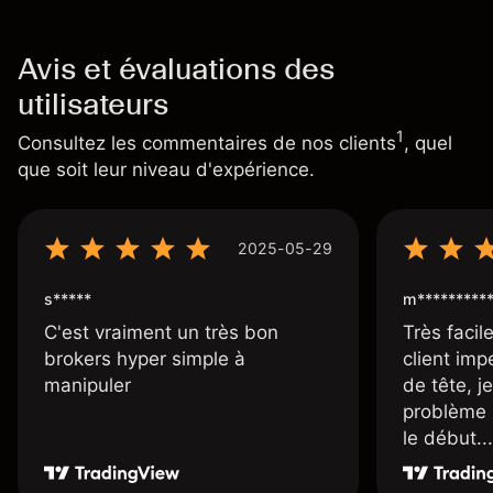
Avis et évaluations des
utilisateurs
1
Consultez les commentaires de nos clients
, quel
que soit leur niveau d'expérience.
2025-05-29
s*****
m*********
C'est vraiment un très bon
Très facile
brokers hyper simple à
client imp
manipuler
de tête, j
problème 
le début...