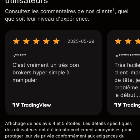
utilisateurs
1
Consultez les commentaires de nos clients
, quel
que soit leur niveau d'expérience.
2025-05-29
s*****
m*********
C'est vraiment un très bon
Très facile
brokers hyper simple à
client imp
manipuler
de tête, j
problème 
le début...
Affichage de nos avis 4 et 5 étoiles. Les détails spécifiques
des utilisateurs ont été intentionnellement anonymisés pour
protéger leur vie privée conformément aux exigences du