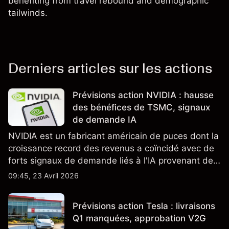
benefiting from travel rebound and demographic
tailwinds.
Derniers articles sur les actions
Prévisions action NVIDIA : hausse
des bénéfices de TSMC, signaux
de demande IA
NVIDIA est un fabricant américain de puces dont la
croissance record des revenus a coïncidé avec de
forts signaux de demande liés à l'IA provenant de
partenaires clés de la chaîne d'approvisionnement,
09:45, 23 Avril 2026
notamment TSMC et ASML. Les performances
passées ne préjugent pas des résultats futurs.
Prévisions action Tesla : livraisons
Q1 manquées, approbation V2G