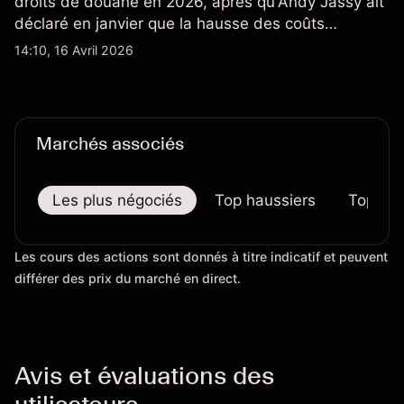
droits de douane en 2026, après qu'Andy Jassy ait
déclaré en janvier que la hausse des coûts
d'importation commençait à se répercuter sur
14:10, 16 Avril 2026
certains prix. Les performances passées ne
préjugent pas des résultats futurs.
Marchés associés
Les plus négociés
Top haussiers
Top bai
Les cours des actions sont donnés à titre indicatif et peuvent
différer des prix du marché en direct.
Avis et évaluations des