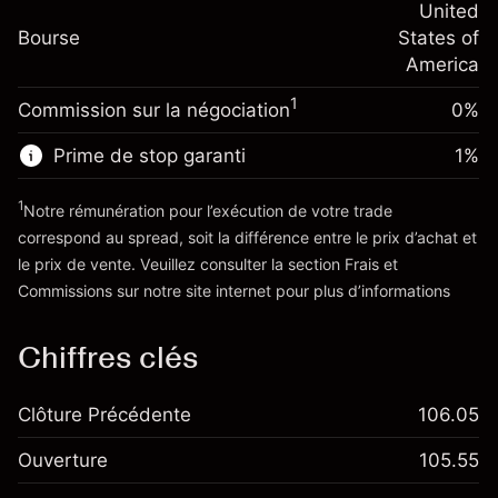
(-$1.08)
Ajustement des fonds
United
position
-0.000654
Bourse
de overnight
States of
Taille de la position avec effet de levier
%
Frais sur la valeur totale de la
America
~
$5,000.00
(-$0.03)
position
Valeur nominale avec effet de levier
1
Commission sur la négociation
0%
Taille de la position avec effet de levier
~
$4,000.00
~
$5,000.00
Prime de stop garanti
1
%
Valeur nominale avec effet de levier
Vers la plateforme
~
$4,000.00
1
Notre rémunération pour l’exécution de votre trade
correspond au spread, soit la différence entre le prix d’achat et
le prix de vente. Veuillez consulter la section
Frais et
Vers la plateforme
'Tarifs et Frais
Commissions
sur notre site internet pour plus d’informations
Chiffres clés
Clôture Précédente
106.05
Ouverture
105.55