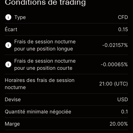
Conditions de trading
Type
CFD
Écart
0.15
Ce marché financier est disponible pour le
Frais de session nocturne
trading de CFD.
-0.02157
%
pour une position longue
En savoir plus sur :
Frais de session nocturne
-0.00065
%
CFD
pour une position courte
Horaires des frais de session
21:00
(UTC)
nocturne
Devise
USD
Marge. Votre
$1,000.00
investissement
Quantité minimale négociée
0.1
Ajustement des fonds de
Marge. Votre
-0.021568
$1,000.00
Marge
overnight
20.00
%
investissement
%
Frais sur la valeur totale de la