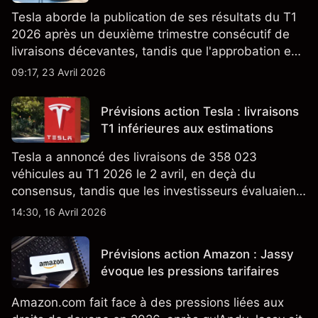
Tesla aborde la publication de ses résultats du T1
2026 après un deuxième trimestre consécutif de
livraisons décevantes, tandis que l'approbation en
Californie d'un programme V2G pour le Cybertruck
09:17, 23 Avril 2026
ajoute un nouveau développement à son activité
énergétique.
Prévisions action Tesla : livraisons
T1 inférieures aux estimations
Tesla a annoncé des livraisons de 358 023
véhicules au T1 2026 le 2 avril, en deçà du
consensus, tandis que les investisseurs évaluaient
également la croissance des stocks et les projets
14:30, 16 Avril 2026
de modèles de VE à moindre coût, dont un
nouveau SUV. Découvrez les objectifs de cours
Prévisions action Amazon : Jassy
TSLA d'analystes tiers.
évoque les pressions tarifaires
Amazon.com fait face à des pressions liées aux