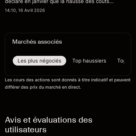
déclaré en janvier que la hausse des coûts
d'importation commençait à se répercuter sur
14:10, 16 Avril 2026
certains prix. Les performances passées ne
préjugent pas des résultats futurs.
Marchés associés
Les plus négociés
Top haussiers
Top bai
Les cours des actions sont donnés à titre indicatif et peuvent
différer des prix du marché en direct.
Avis et évaluations des
utilisateurs