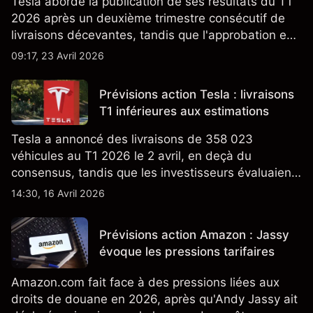
Tesla aborde la publication de ses résultats du T1
2026 après un deuxième trimestre consécutif de
livraisons décevantes, tandis que l'approbation en
Californie d'un programme V2G pour le Cybertruck
09:17, 23 Avril 2026
ajoute un nouveau développement à son activité
énergétique.
Prévisions action Tesla : livraisons
T1 inférieures aux estimations
Tesla a annoncé des livraisons de 358 023
véhicules au T1 2026 le 2 avril, en deçà du
consensus, tandis que les investisseurs évaluaient
également la croissance des stocks et les projets
14:30, 16 Avril 2026
de modèles de VE à moindre coût, dont un
nouveau SUV. Découvrez les objectifs de cours
Prévisions action Amazon : Jassy
TSLA d'analystes tiers.
évoque les pressions tarifaires
Amazon.com fait face à des pressions liées aux
droits de douane en 2026, après qu'Andy Jassy ait