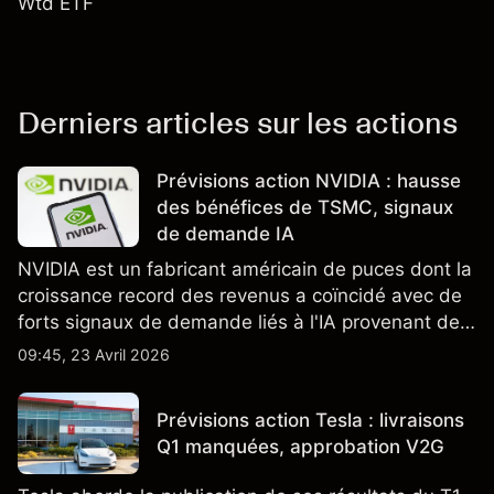
Wtd ETF
Derniers articles sur les actions
Prévisions action NVIDIA : hausse
des bénéfices de TSMC, signaux
de demande IA
NVIDIA est un fabricant américain de puces dont la
croissance record des revenus a coïncidé avec de
forts signaux de demande liés à l'IA provenant de
partenaires clés de la chaîne d'approvisionnement,
09:45, 23 Avril 2026
notamment TSMC et ASML. Les performances
passées ne préjugent pas des résultats futurs.
Prévisions action Tesla : livraisons
Q1 manquées, approbation V2G