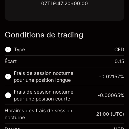
07T19:47:20+00:00
Conditions de trading
Type
CFD
Écart
0.15
Ce marché financier est disponible pour le
Frais de session nocturne
trading de CFD.
-0.02157
%
pour une position longue
En savoir plus sur :
Frais de session nocturne
-0.00065
%
CFD
pour une position courte
Horaires des frais de session
21:00
(UTC)
nocturne