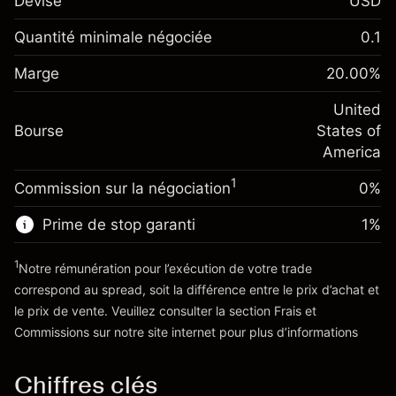
Devise
USD
Marge. Votre
$1,000.00
investissement
Quantité minimale négociée
0.1
Ajustement des fonds de
Marge. Votre
-0.021568
$1,000.00
Marge
overnight
20.00
%
investissement
%
Frais sur la valeur totale de la
(-$1.08)
Ajustement des fonds
United
position
-0.000654
Bourse
de overnight
States of
Taille de la position avec effet de levier
%
Frais sur la valeur totale de la
America
~
$5,000.00
(-$0.03)
position
Valeur nominale avec effet de levier
1
Commission sur la négociation
0%
Taille de la position avec effet de levier
~
$4,000.00
~
$5,000.00
Prime de stop garanti
1
%
Valeur nominale avec effet de levier
Vers la plateforme
~
$4,000.00
1
Notre rémunération pour l’exécution de votre trade
correspond au spread, soit la différence entre le prix d’achat et
le prix de vente. Veuillez consulter la section
Frais et
Vers la plateforme
'Tarifs et Frais
Commissions
sur notre site internet pour plus d’informations
Chiffres clés