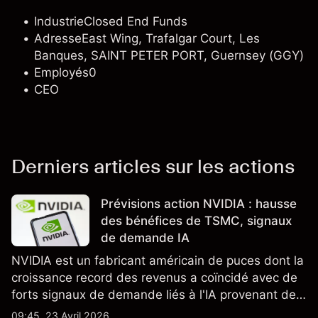
Industrie
Closed End Funds
Adresse
East Wing, Trafalgar Court, Les
Banques, SAINT PETER PORT, Guernsey (GGY)
Employés
0
CEO
Derniers articles sur les actions
Prévisions action NVIDIA : hausse
des bénéfices de TSMC, signaux
de demande IA
NVIDIA est un fabricant américain de puces dont la
croissance record des revenus a coïncidé avec de
forts signaux de demande liés à l'IA provenant de
partenaires clés de la chaîne d'approvisionnement,
09:45, 23 Avril 2026