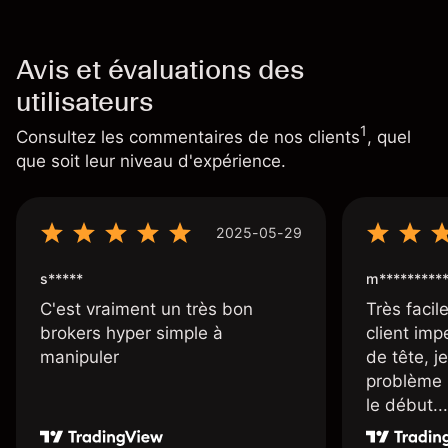
Avis et évaluations des
utilisateurs
1
Consultez les commentaires de nos clients
, quel
que soit leur niveau d'expérience.
2025-05-29
s*****
m*********
C'est vraiment un très bon
Très facile
brokers hyper simple à
client imp
manipuler
de tête, j
problème 
le début...