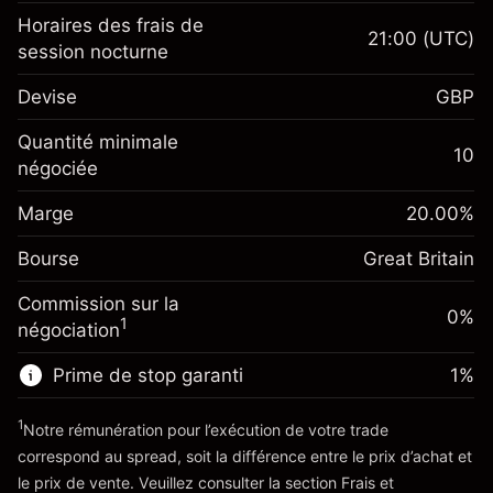
Horaires des frais de
21:00
(UTC)
session nocturne
Marge. Votre
£1,000.00
Devise
GBP
investissement
Ajustement des fonds de
Quantité minimale
-0.021271
10
overnight
négociée
Marge. Votre
%
£1,000.00
Frais sur la valeur totale de la
investissement
(-£1.06)
position
Marge
20.00
%
Ajustement des fonds
Taille de la position avec effet de levier
-0.000647
Bourse
de overnight
Great Britain
~
£5,000.00
%
Frais sur la valeur totale de la
Valeur nominale avec effet de levier
(-£0.03)
Commission sur la
position
0%
~
£4,000.00
1
négociation
Taille de la position avec effet de levier
~
£5,000.00
Prime de stop garanti
1
%
Vers la plateforme
Valeur nominale avec effet de levier
~
£4,000.00
1
Notre rémunération pour l’exécution de votre trade
correspond au spread, soit la différence entre le prix d’achat et
le prix de vente. Veuillez consulter la section
Frais et
Vers la plateforme