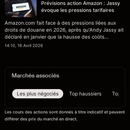
Prévisions action Amazon : Jassy
TSLA d'analystes tiers.
évoque les pressions tarifaires
Amazon.com fait face à des pressions liées aux
droits de douane en 2026, après qu'Andy Jassy ait
déclaré en janvier que la hausse des coûts
d'importation commençait à se répercuter sur
14:10, 16 Avril 2026
certains prix. Les performances passées ne
préjugent pas des résultats futurs.
Marchés associés
Les plus négociés
Top haussiers
Top bai
Les cours des actions sont donnés à titre indicatif et peuvent
différer des prix du marché en direct.