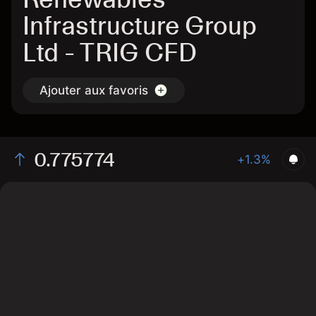
Infrastructure Group
Ltd - TRIG CFD
Ajouter aux favoris
0.775774
+1.3%
The chart shows the TRIG stock price data over the
last 1 day, with a current price of 0.775774, a high of
0.773225, and a low of 0.763234.