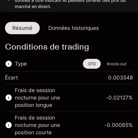
donnés à titre indicatif et peuvent différer des prix du
marché en direct.
Résumé
Données historiques
Conditions de trading
Type
CFD
Knock-out
Écart
0.003548
Cet instrument financier est disponible pour
Frais de session
le trading via les CFD et les Knock-outs.
nocturne pour une
-0.02127
%
En savoir plus sur :
position longue
CFD
Frais de session
Knock-outs
nocturne pour une
-0.00065
%
position courte