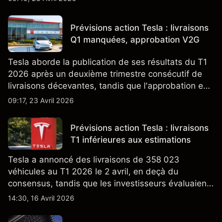
notamment TSMC et ASML. Les performances
passées ne préjugent pas des résultats futurs.
Prévisions action Tesla : livraisons
Q1 manquées, approbation V2G
Tesla aborde la publication de ses résultats du T1
2026 après un deuxième trimestre consécutif de
livraisons décevantes, tandis que l'approbation en
Californie d'un programme V2G pour le Cybertruck
09:17, 23 Avril 2026
ajoute un nouveau développement à son activité
énergétique.
Prévisions action Tesla : livraisons
T1 inférieures aux estimations
Tesla a annoncé des livraisons de 358 023
véhicules au T1 2026 le 2 avril, en deçà du
consensus, tandis que les investisseurs évaluaient
également la croissance des stocks et les projets
14:30, 16 Avril 2026
de modèles de VE à moindre coût, dont un
nouveau SUV. Découvrez les objectifs de cours