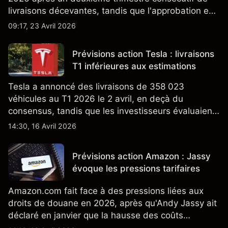
livraisons décevantes, tandis que l'approbation en
Californie d'un programme V2G pour le Cybertruck
09:17, 23 Avril 2026
ajoute un nouveau développement à son activité
énergétique.
Prévisions action Tesla : livraisons
T1 inférieures aux estimations
Tesla a annoncé des livraisons de 358 023
véhicules au T1 2026 le 2 avril, en deçà du
consensus, tandis que les investisseurs évaluaient
également la croissance des stocks et les projets
14:30, 16 Avril 2026
de modèles de VE à moindre coût, dont un
nouveau SUV. Découvrez les objectifs de cours
Prévisions action Amazon : Jassy
TSLA d'analystes tiers.
évoque les pressions tarifaires
Amazon.com fait face à des pressions liées aux
droits de douane en 2026, après qu'Andy Jassy ait
déclaré en janvier que la hausse des coûts
d'importation commençait à se répercuter sur