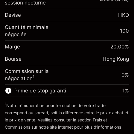
session nocturne
Marge. Votre
HK$1,000.00
Devise
HKD
investissement
Ajustement des fonds
Quantité minimale
100
-0.018158
%
de overnight
négociée
Marge. Votre
HK$1,000.00
(-HK$0.91)
Frais sur la valeur totale de
investissement
la position
Marge
20.00
%
Ajustement des fonds
Taille de la position avec effet de levier
-0.00376
%
Bourse
de overnight
Hong Kong
~
HK$5,000.00
(-HK$0.19)
Frais sur la valeur totale de
Valeur nominale avec effet de levier
Commission sur la
la position
0%
~
HK$4,000.00
1
négociation
Taille de la position avec effet de levier
~
HK$5,000.00
Prime de stop garanti
1
%
Vers la plateforme
Valeur nominale avec effet de levier
~
HK$4,000.00
1
Notre rémunération pour l’exécution de votre trade
correspond au spread, soit la différence entre le prix d’achat et
le prix de vente. Veuillez consulter la section
Frais et
Vers la plateforme
'Tarifs et Frais
Commissions
sur notre site internet pour plus d’informations