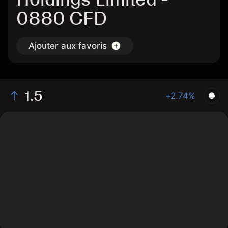
0880 CFD
Ajouter aux favoris
1.5
+2.74%
The chart shows the 0880 stock price data over the
last 1 day, with a current price of 1.5, a high of 1.46,
and a low of 1.46.