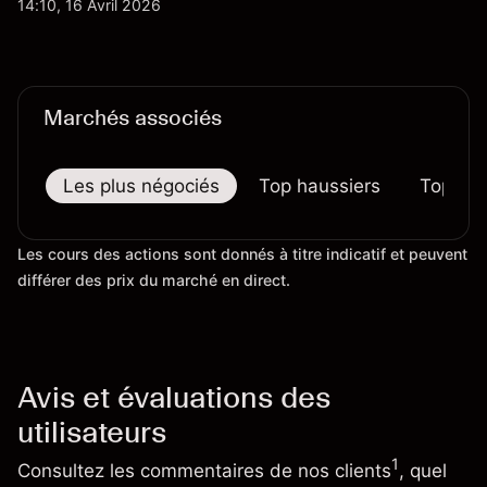
14:10, 16 Avril 2026
certains prix. Les performances passées ne
préjugent pas des résultats futurs.
Marchés associés
Les plus négociés
Top haussiers
Top bai
Les cours des actions sont donnés à titre indicatif et peuvent
différer des prix du marché en direct.
Avis et évaluations des
utilisateurs
1
Consultez les commentaires de nos clients
, quel