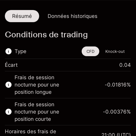
Résumé
Données historiques
Conditions de trading
Type
CFD
Knock-out
Écart
0.04
Cet instrument financier est disponible pour
Frais de session
le trading via les CFD et les Knock-outs.
nocturne pour une
-0.01816
%
En savoir plus sur :
position longue
CFD
Frais de session
Knock-outs
nocturne pour une
-0.00376
%
position courte
Horaires des frais de
21:00
(UTC)