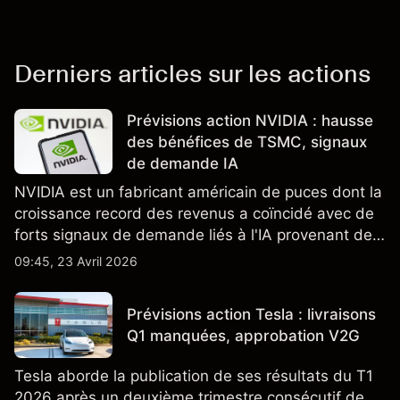
Derniers articles sur les actions
Prévisions action NVIDIA : hausse
des bénéfices de TSMC, signaux
de demande IA
NVIDIA est un fabricant américain de puces dont la
croissance record des revenus a coïncidé avec de
forts signaux de demande liés à l'IA provenant de
partenaires clés de la chaîne d'approvisionnement,
09:45, 23 Avril 2026
notamment TSMC et ASML. Les performances
passées ne préjugent pas des résultats futurs.
Prévisions action Tesla : livraisons
Q1 manquées, approbation V2G
Tesla aborde la publication de ses résultats du T1
2026 après un deuxième trimestre consécutif de