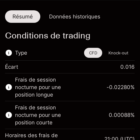
Résumé
Données historiques
Conditions de trading
Type
CFD
Knock-out
Écart
0.016
Cet instrument financier est disponible pour
Frais de session
le trading via les CFD et les Knock-outs.
nocturne pour une
-0.02280
%
En savoir plus sur :
position longue
CFD
Frais de session
Knock-outs
nocturne pour une
0.00088
%
position courte
Horaires des frais de
21:00
(UTC)