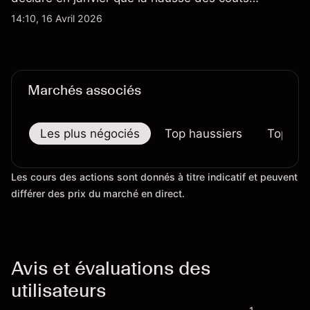
d'importation commençait à se répercuter sur
14:10, 16 Avril 2026
certains prix. Les performances passées ne
préjugent pas des résultats futurs.
Marchés associés
Les plus négociés
Top haussiers
Top bai
Les cours des actions sont donnés à titre indicatif et peuvent
différer des prix du marché en direct.
Avis et évaluations des
utilisateurs