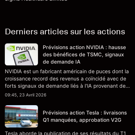
Derniers articles sur les actions
Prévisions action NVIDIA : hausse
des bénéfices de TSMC, signaux
de demande IA
NVIDIA est un fabricant américain de puces dont la
croissance record des revenus a coïncidé avec de
forts signaux de demande liés à l'IA provenant de
partenaires clés de la chaîne d'approvisionnement,
09:45, 23 Avril 2026
notamment TSMC et ASML. Les performances
passées ne préjugent pas des résultats futurs.
Prévisions action Tesla : livraisons
Q1 manquées, approbation V2G
Tesla aborde la publication de ses résultats du T1