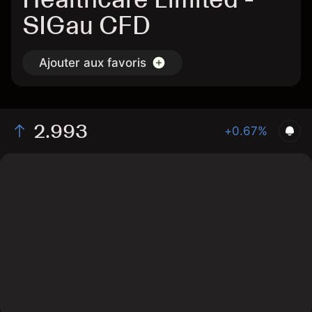
SIGau CFD
Ajouter aux favoris
2.993
+0.67%
The chart shows the SIGau stock price data over the
last 1 day, with a current price of 2.993, a high of
2.987, and a low of 2.957.