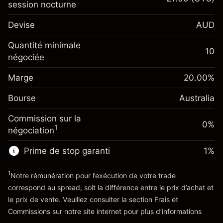
session nocturne
Marge. Votre
A$1,000.00
Devise
AUD
investissement
Ajustement des fonds
Quantité minimale
-0.022801
10
de overnight
négociée
Marge. Votre
%
A$1,000.00
Frais sur la valeur totale de la
investissement
(-A$1.14)
position
Marge
20.00
%
Ajustement des fonds
Taille de la position avec effet de levier
0.000884
Bourse
de overnight
Australia
~
A$5,000.00
%
Frais sur la valeur totale de la
Valeur nominale avec effet de levier
(A$0.04)
Commission sur la
position
0%
~
A$4,000.00
1
négociation
Taille de la position avec effet de levier
~
A$5,000.00
Prime de stop garanti
1
%
Vers la plateforme
Valeur nominale avec effet de levier
~
A$4,000.00
1
Notre rémunération pour l’exécution de votre trade
correspond au spread, soit la différence entre le prix d’achat et
le prix de vente. Veuillez consulter la section
Frais et
Vers la plateforme
'Tarifs et Frais
Commissions
sur notre site internet pour plus d’informations