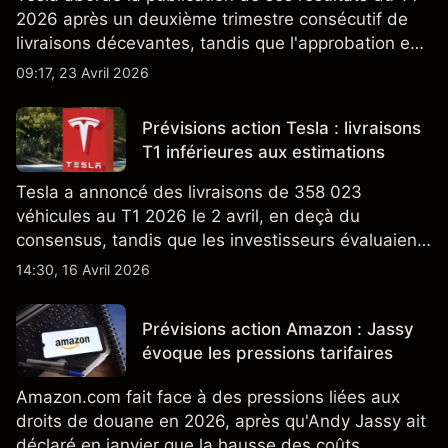
2026 après un deuxième trimestre consécutif de
livraisons décevantes, tandis que l'approbation en
Californie d'un programme V2G pour le Cybertruck
09:17, 23 Avril 2026
ajoute un nouveau développement à son activité
énergétique.
Prévisions action Tesla : livraisons
T1 inférieures aux estimations
Tesla a annoncé des livraisons de 358 023
véhicules au T1 2026 le 2 avril, en deçà du
consensus, tandis que les investisseurs évaluaient
également la croissance des stocks et les projets
14:30, 16 Avril 2026
de modèles de VE à moindre coût, dont un
nouveau SUV. Découvrez les objectifs de cours
Prévisions action Amazon : Jassy
TSLA d'analystes tiers.
évoque les pressions tarifaires
Amazon.com fait face à des pressions liées aux
droits de douane en 2026, après qu'Andy Jassy ait
déclaré en janvier que la hausse des coûts