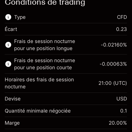
Conditions de trading
Type
CFD
Écart
0.23
Ce marché financier est disponible pour le
Frais de session nocturne
trading de CFD.
-0.02160
%
pour une position longue
En savoir plus sur :
Frais de session nocturne
-0.00063
%
CFD
pour une position courte
Horaires des frais de session
21:00
(UTC)
nocturne
Devise
USD
Marge. Votre
$1,000.00
investissement
Quantité minimale négociée
0.1
Ajustement des fonds de
Marge. Votre
-0.021596
$1,000.00
Marge
overnight
20.00
%
investissement
%
Frais sur la valeur totale de la