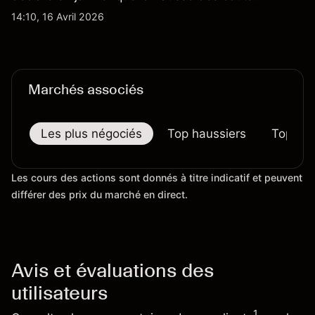
d'importation commençait à se répercuter sur
14:10, 16 Avril 2026
certains prix. Les performances passées ne
préjugent pas des résultats futurs.
Marchés associés
Les plus négociés
Top haussiers
Top bai
Les cours des actions sont donnés à titre indicatif et peuvent
différer des prix du marché en direct.
Avis et évaluations des
utilisateurs
1