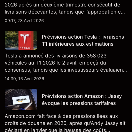
2026 après un deuxième trimestre consécutif de
livraisons décevantes, tandis que l'approbation en
Californie d'un programme V2G pour le Cybertruck
09:17, 23 Avril 2026
ajoute un nouveau développement à son activité
énergétique.
Prévisions action Tesla : livraisons
T1 inférieures aux estimations
Tesla a annoncé des livraisons de 358 023
véhicules au T1 2026 le 2 avril, en deçà du
consensus, tandis que les investisseurs évaluaient
également la croissance des stocks et les projets
14:30, 16 Avril 2026
de modèles de VE à moindre coût, dont un
nouveau SUV. Découvrez les objectifs de cours
Prévisions action Amazon : Jassy
TSLA d'analystes tiers.
évoque les pressions tarifaires
Amazon.com fait face à des pressions liées aux
droits de douane en 2026, après qu'Andy Jassy ait
déclaré en janvier que la hausse des coûts