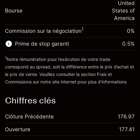
(-$1.08)
Ajustement des fonds
United
position
-0.000626
Bourse
de overnight
States of
Taille de la position avec effet de levier
%
Frais sur la valeur totale de la
America
~
$5,000.00
(-$0.03)
position
Valeur nominale avec effet de levier
1
Commission sur la négociation
0%
Taille de la position avec effet de levier
~
$4,000.00
~
$5,000.00
Prime de stop garanti
0.5
%
Valeur nominale avec effet de levier
Vers la plateforme
~
$4,000.00
1
Notre rémunération pour l’exécution de votre trade
correspond au spread, soit la différence entre le prix d’achat et
le prix de vente. Veuillez consulter la section
Frais et
Vers la plateforme
'Tarifs et Frais
Commissions
sur notre site internet pour plus d’informations
Chiffres clés
Clôture Précédente
176.97
Ouverture
177.41