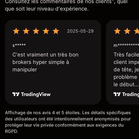
Consultez les commentaires de nos clients
, quel
que soit leur niveau d'expérience.
2025-05-29
s*****
m*********
C'est vraiment un très bon
Très facile
brokers hyper simple à
client imp
manipuler
de tête, j
problème 
le début...
Affichage de nos avis 4 et 5 étoiles. Les détails spécifiques
des utilisateurs ont été intentionnellement anonymisés pour
protéger leur vie privée conformément aux exigences du
RGPD.