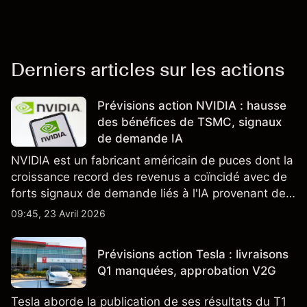
Derniers articles sur les actions
Prévisions action NVIDIA : hausse
des bénéfices de TSMC, signaux
de demande IA
NVIDIA est un fabricant américain de puces dont la
croissance record des revenus a coïncidé avec de
forts signaux de demande liés à l'IA provenant de
partenaires clés de la chaîne d'approvisionnement,
09:45, 23 Avril 2026
notamment TSMC et ASML. Les performances
passées ne préjugent pas des résultats futurs.
Prévisions action Tesla : livraisons
Q1 manquées, approbation V2G
Tesla aborde la publication de ses résultats du T1